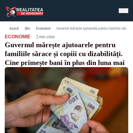
Acasă
Știri
Economie
Guvernul mărește ajutoarele pentru familiile sărace și copiii cu dizabilități. Cine primește bani în plus din luna mai
·
ECONOMIE
2 min citire
Guvernul mărește ajutoarele pentru
familiile sărace și copiii cu dizabilități.
Cine primește bani în plus din luna mai