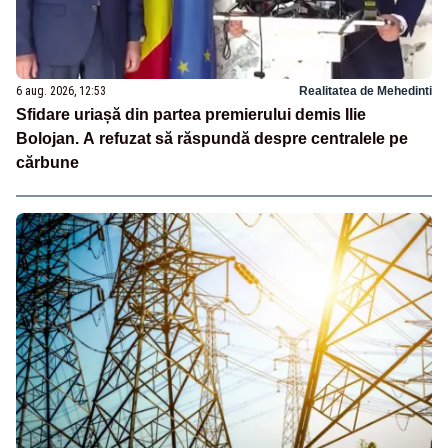
6 aug. 2026, 12:53
Realitatea de Mehedinti
Sfidare uriașă din partea premierului demis Ilie
Bolojan. A refuzat să răspundă despre centralele pe
cărbune