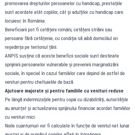
promovarea drepturilor persoanelor cu handicap, prestațiile
sunt acordate atât copiilor, cât și adulților cu handicap care
locuiesc în România.
Beneficiarii pot fi cetățeni români, cetățeni străini sau
persoane fără cetățenie, cu condiția să aibă domiciliul ori
reședința pe teritoriul țării.
ANPIS susține că aceste beneficii sociale sunt destinate
sprijinirii persoanelor vulnerabile și prevenirii marginalizării
sociale, în special în cazul familiilor care depind de astfel de
venituri pentru cheltuielile de bază.
Ajutoare majorate și pentru familiile cu venituri reduse
Pe lângă indemnizațiile pentru copiii cu dizabilități, autoritățile
au anunțat și actualizarea sprijinului financiar acordat familiilor
cu venituri mici.
Noile cuantumuri vor fi calculate în funcție de venitul net lunar
ajustat și de numărul copiilor aflați în întreținere.