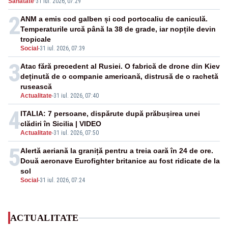
Sanatate
·
31 iul. 2026, 07:29
2
ANM a emis cod galben și cod portocaliu de caniculă.
Temperaturile urcă până la 38 de grade, iar nopțile devin
tropicale
Social
-
31 iul. 2026, 07:39
3
Atac fără precedent al Rusiei. O fabrică de drone din Kiev
deținută de o companie americană, distrusă de o rachetă
rusească
Actualitate
-
31 iul. 2026, 07:40
4
ITALIA: 7 persoane, dispărute după prăbușirea unei
clădiri în Sicilia | VIDEO
Actualitate
-
31 iul. 2026, 07:50
5
Alertă aeriană la graniță pentru a treia oară în 24 de ore.
Două aeronave Eurofighter britanice au fost ridicate de la
sol
Social
-
31 iul. 2026, 07:24
ACTUALITATE