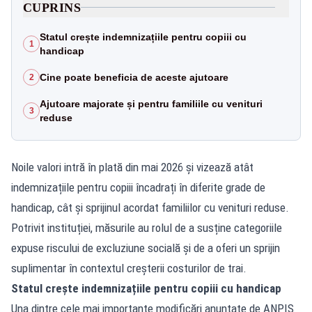
CUPRINS
Statul crește indemnizațiile pentru copiii cu
1
handicap
Cine poate beneficia de aceste ajutoare
2
Ajutoare majorate și pentru familiile cu venituri
3
reduse
Noile valori intră în plată din mai 2026 și vizează atât
indemnizațiile pentru copiii încadrați în diferite grade de
handicap, cât și sprijinul acordat familiilor cu venituri reduse.
Potrivit instituției, măsurile au rolul de a susține categoriile
expuse riscului de excluziune socială și de a oferi un sprijin
suplimentar în contextul creșterii costurilor de trai.
Statul crește indemnizațiile pentru copiii cu handicap
Una dintre cele mai importante modificări anunțate de ANPIS