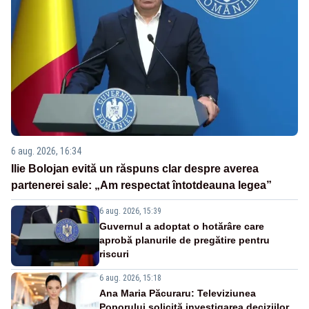
6 aug. 2026, 16:34
Ilie Bolojan evită un răspuns clar despre averea
partenerei sale: „Am respectat întotdeauna legea”
6 aug. 2026, 15:39
Guvernul a adoptat o hotărâre care
aprobă planurile de pregătire pentru
riscuri
6 aug. 2026, 15:18
Ana Maria Păcuraru: Televiziunea
Poporului solicită investigarea deciziilor