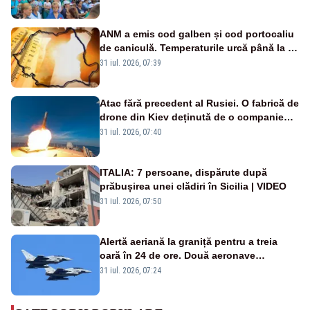
ANM a emis cod galben și cod portocaliu
de caniculă. Temperaturile urcă până la 38
de grade, iar nopțile devin tropicale
31 iul. 2026, 07:39
Atac fără precedent al Rusiei. O fabrică de
drone din Kiev deținută de o companie
americană, distrusă de o rachetă
31 iul. 2026, 07:40
rusească
ITALIA: 7 persoane, dispărute după
prăbușirea unei clădiri în Sicilia | VIDEO
31 iul. 2026, 07:50
Alertă aeriană la graniță pentru a treia
oară în 24 de ore. Două aeronave
Eurofighter britanice au fost ridicate de la
31 iul. 2026, 07:24
sol