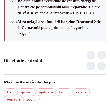
Bolojan anunță restricțiile de consum energetic.
15:33
Centralele pe combustibili fosili, repornite. La ore
de vârf se va apela la importuri - LIVE TEXT
Miza uriașă a scufundării barjelor. Reactorul 2 de
15:24
la Cernavodă poate primi o nouă „gură de
oxigen”
Distribuie articolul
Mai multe articole despre
bani
guvern
ajutoare
familii
sarace
venituri
social