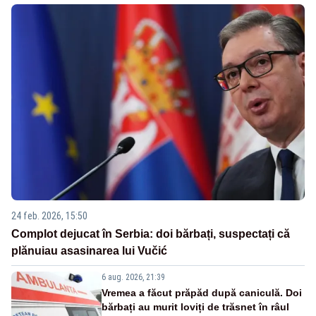
24 feb. 2026, 15:50
Complot dejucat în Serbia: doi bărbați, suspectați că
plănuiau asasinarea lui Vučić
6 aug. 2026, 21:39
Vremea a făcut prăpăd după caniculă. Doi
bărbați au murit loviți de trăsnet în râul