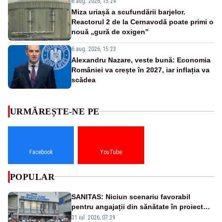
6 aug. 2026, 15:24
Miza uriașă a scufundării barjelor.
Reactorul 2 de la Cernavodă poate primi o
nouă „gură de oxigen”
6 aug. 2026, 15:23
Alexandru Nazare, veste bună: Economia
României va crește în 2027, iar inflația va
scădea
URMĂREȘTE-NE PE
Facebook
YouTube
POPULAR
SANITAS: Niciun scenariu favorabil
pentru angajații din sănătate în proiectul
Legii salarizării
31 iul. 2026, 07:29