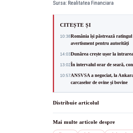
Sursa: Realitatea Financiara
CITEȘTE ȘI
România își păstrează ratingul 
10:38
avertisment pentru autorități
Dunărea crește ușor la intrare
14:03
În intervalul orar de seară, c
13:02
ANSVSA a negociat, la Ankara, 
10:57
carcaselor de ovine și bovine
Distribuie articolul
Mai multe articole despre