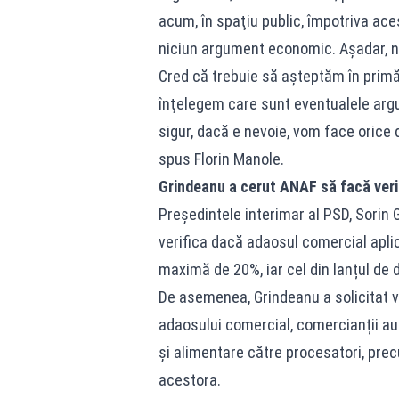
acum, în spaţiu public, împotriva ace
niciun argument economic. Aşadar, nu
Cred că trebuie să aşteptăm în primă
înţelegem care sunt eventualele arg
sigur, dacă e nevoie, vom face orice
spus Florin Manole.
Grindeanu a cerut ANAF să facă verif
Președintele interimar al PSD, Sorin
verifica dacă adaosul comercial apli
maximă de 20%, iar cel din lanțul de 
De asemenea, Grindeanu a solicitat ve
adaosului comercial, comercianții au
și alimentare către procesatori, precum
acestora.