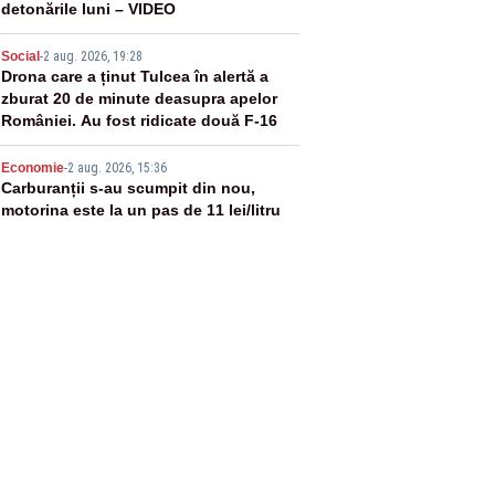
detonările luni – VIDEO
4
Social
-
2 aug. 2026, 19:28
Drona care a ținut Tulcea în alertă a
zburat 20 de minute deasupra apelor
României. Au fost ridicate două F-16
5
Economie
-
2 aug. 2026, 15:36
Carburanții s-au scumpit din nou,
motorina este la un pas de 11 lei/litru