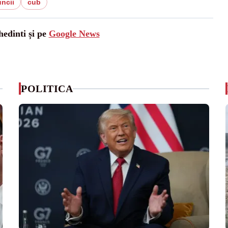
ncii
cub
hedinti și pe
Google News
POLITICA