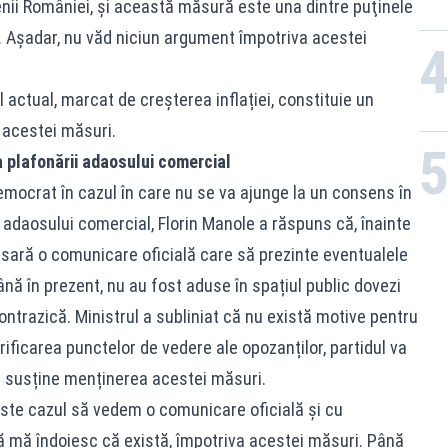
ţenii României, şi această măsură este una dintre puţinele
m. Aşadar, nu văd niciun argument împotriva acestei
 actual, marcat de creșterea inflației, constituie un
l acestei măsuri.
a plafonării adaosului comercial
emocrat în cazul în care nu se va ajunge la un consens în
i adaosului comercial, Florin Manole a răspuns că, înainte
esară o comunicare oficială care să prezinte eventualele
nă în prezent, nu au fost aduse în spațiul public dovezi
ntrazică. Ministrul a subliniat că nu există motive pentru
rificarea punctelor de vedere ale opozanților, partidul va
a susține menținerea acestei măsuri.
 este cazul să vedem o comunicare oficială şi cu
ă mă îndoiesc că există, împotriva acestei măsuri. Până