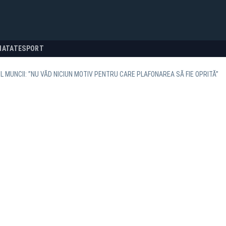
NATATE
SPORT
L MUNCII: ”NU VĂD NICIUN MOTIV PENTRU CARE PLAFONAREA SĂ FIE OPRITĂ”