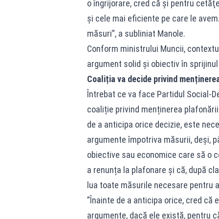
o îngrijorare, cred că şi pentru cetă
şi cele mai eficiente pe care le ave
măsuri”, a subliniat Manole.
Conform ministrului Muncii, contextul
argument solid și obiectiv în sprijinu
Coaliția va decide privind menținere
Întrebat ce va face Partidul Social-D
coaliție privind menținerea plafonări
de a anticipa orice decizie, este nec
argumente împotriva măsurii, deși, pâ
obiective sau economice care să o co
a renunța la plafonare și că, după cla
lua toate măsurile necesare pentru 
”Înainte de a anticipa orice, cred că
argumente, dacă ele există, pentru c