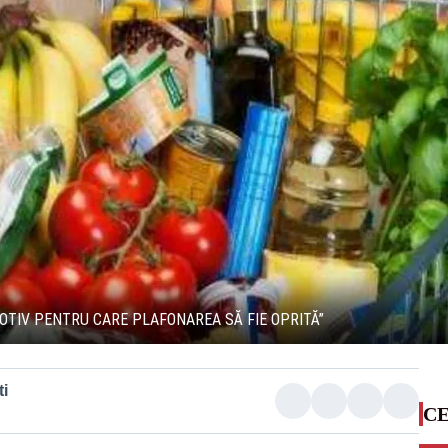
MOTIV PENTRU CARE PLAFONAREA SĂ FIE OPRITĂ”
i
CE