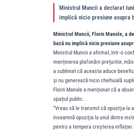
Ministrul Muncii a declarat lun
implică nicio presiune asupra b
Ministrul Muncii, Florin Manole, a de
bază nu implică nicio presiune asupr
Ministrul Muncii a afirmat, într-o con
menținerea plafonării prețurilor, măs
a subliniat că aceasta aduce beneficii
și nu generează nicio cheltuială supl
Florin Manole a menționat că a observ
spațiul public.
”Vreau să le transmit că opoziţia la 
înseamnă opoziţia la unul dintre ins
pentru a tempera creşterea inflaţiei.