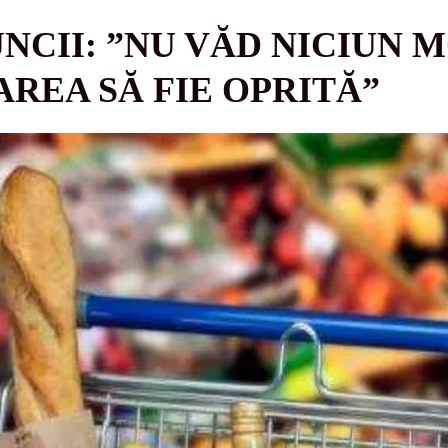
NCII: ”NU VĂD NICIUN 
REA SĂ FIE OPRITĂ”