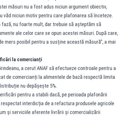
stei măsuri nu a fost adus niciun argument obiectiv,
 văd niciun motiv pentru care plafonarea să înceteze.
 fază, nu foarte mult, dar trebuie să aşteptăm să
umente ale celor care se opun acestei măsuri. După care,
 de mers posibil pentru a susţine această măsură”, a mai
icări la comercianți
 Grindeanu, a cerut ANAF să efectueze controale pentru a
cat de comercianți la alimentele de bază respectă limita
distribuție nu depășește 5%.
rificări pentru a stabili dacă, pe perioada plafonării
 respectat interdicția de a refactura produsele agricole
 și serviciile aferente livrării și comercializării