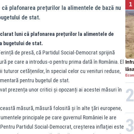
1
i că plafonarea prețurilor la alimentele de bază nu
ugetului de stat.
clarat luni că plafonarea prețurilor la alimentele de
a bugetului de stat.
ferință de presă, că Partidul Social-Democrat sprijină
ură pe care a introdus-o pentru prima dată în România. El
Infr
lăs
 tuturor cetățenilor, în special celor cu venituri reduse,
Econ
imentară pentru bugetul de stat.
at prezența unor critici și opozanți ai acestei măsuri în
această măsură, măsură folosită şi în alte ţări europene,
trumentele principale pe care guvernul României le are
 Pentru Partidul Social-Democrat, creşterea inflaţiei este