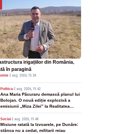
astructura irigațiilor din România,
ată în paragină
omie
·
2 aug. 2026, 15:38
2
Politica
-
2 aug. 2026, 15:42
Ana Maria Păcuraru demască planul lui
Bolojan. O nouă ediție explozivă a
emisiunii „Miza Zilei” la Realitatea
PLUS
3
Social
-
2 aug. 2026, 15:48
Misiune ratată la Izvoarele, pe Dunăre:
stânca nu a cedat, militarii reiau