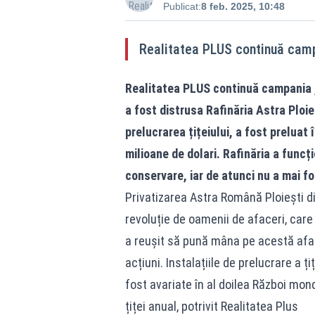
Publicat:
8 feb. 2025, 10:48
Realitatea PLUS continuă camp
Realitatea PLUS continuă campania ,
a fost distrusa Rafinăria Astra Ploieș
prelucrarea țițeiului, a fost preluat
milioane de dolari. Rafinăria a funcț
conservare, iar de atunci nu a mai fo
Privatizarea Astra Română Ploiești d
revoluție de oamenii de afaceri, care 
a reușit să pună mâna pe acestă afac
acțiuni. Instalațiile de prelucrare a 
fost avariate în al doilea Război mon
țiței anual, potrivit Realitatea Plus