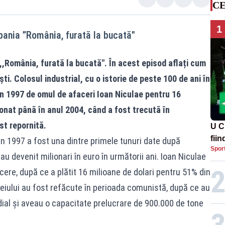
CE
1
ania ”România, furată la bucată"
,România, furată la bucată". În acest episod aflați cum
ti. Colosul industrial, cu o istorie de peste 100 de ani în
 în 1997 de omul de afaceri Ioan Niculae pentru 16
ionat până în anul 2004, când a fost trecută în
st repornită.
U C
fii
in 1997 a fost una dintre primele tunuri date după
Spor
au devenit milionari în euro în următorii ani. Ioan Niculae
ere, după ce a plătit 16 milioane de dolari pentru 51% din
țițeiului au fost refăcute în perioada comunistă, după ce au
dial și aveau o capacitate prelucrare de 900.000 de tone