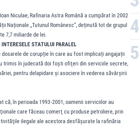
e Ioan Niculae, Rafinaria Astra Română a cumpărat în 2002
ții Naționale ,,Tutunul Românesc", deținută tot de grupul
te 7,7 miliarde de lei.
I INTERESELE STATULUI PARALEL
 dosarele de corupție în care au fost implicați angajații
 trimis în judecată doi foști ofiţeri din serviciile secrete,
năriei, pentru delapidare şi asociere în vederea săvârşirii
t că, în perioada 1993-2001, oamenii serviciilor au
cţionale care făceau comerţ cu produse petroliere, prin
ivităţile ilegale ale acestora desfăşurate la rafinăria