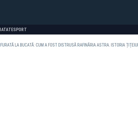
NATATE
SPORT
FURATĂ LA BUCATĂ: CUM A FOST DISTRUSĂ RAFINĂRIA ASTRA. ISTORIA ȚIȚEIUL