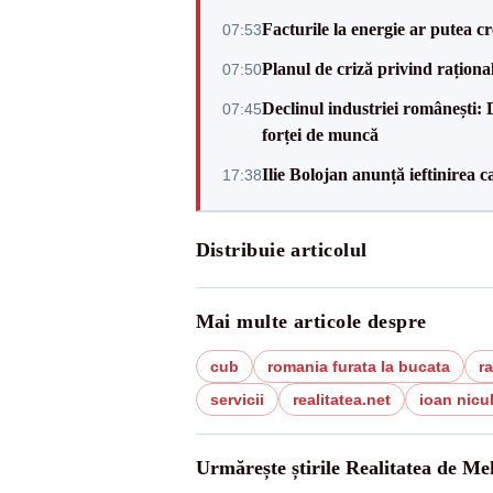
Facturile la energie ar putea 
07:53
Planul de criză privind raționali
07:50
Declinul industriei românești: D
07:45
forței de muncă
Ilie Bolojan anunță ieftinirea 
17:38
Distribuie articolul
Mai multe articole despre
cub
romania furata la bucata
ra
servicii
realitatea.net
ioan nicu
Urmărește știrile Realitatea de Me