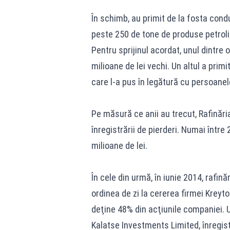
În schimb, au primit de la fosta condu
peste 250 de tone de produse petrolie
Pentru sprijinul acordat, unul dintre 
milioane de lei vechi. Un altul a prim
care l-a pus în legătură cu persoanel
Pe măsură ce anii au trecut, Rafinări
înregistrării de pierderi. Numai într
milioane de lei.
În cele din urmă, în iunie 2014, rafin
ordinea de zi la cererea firmei Kreyton
deţine 48% din acţiunile companiei. U
Kalatse Investments Limited, înregist