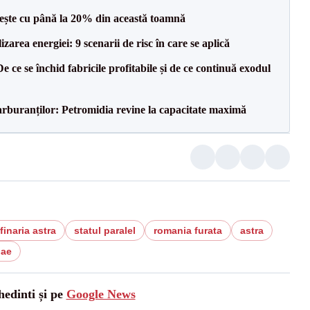
crește cu până la 20% din această toamnă
zarea energiei: 9 scenarii de risc în care se aplică
e ce se închid fabricile profitabile și de ce continuă exodul
carburanților: Petromidia revine la capacitate maximă
finaria astra
statul paralel
romania furata
astra
lae
hedinti și pe
Google News