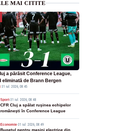
LE MAI CITITE
luj a părăsit Conference League,
nd eliminată de Brann Bergen
t
·
31 iul. 2026, 08:45
2
Sport
-
31 iul. 2026, 08:48
CFR Cluj a spălat ruşinea echipelor
româneşti în Conference League
3
Economie
-
31 iul. 2026, 08:49
Bugetul pentru mașini electrice din