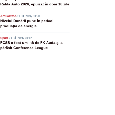
Rabla Auto 2026, epuizat în doar 10 zile
4
Actualitate
-
31 iul. 2026, 08:50
Nivelul Dunării pune în pericol
producția de energie
5
Sport
-
31 iul. 2026, 08:42
FCSB a fost umilită de FK Auda și a
părăsit Conference League