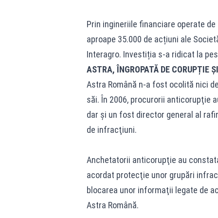
Prin ingineriile financiare operate d
aproape 35.000 de acțiuni ale Societă
Interagro. Investiția s-a ridicat la pes
ASTRA, ÎNGROPATĂ DE CORUPȚIE Ș
Astra Română n-a fost ocolită nici de
săi. În 2006, procurorii anticorupţie au
dar și un fost director general al rafi
de infracţiuni.
Anchetatorii anticorupţie au constata
acordat protecţie unor grupări infra
blocarea unor informaţii legate de act
Astra Română.