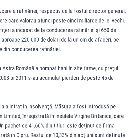
cere a rafinăriei, respectiv de la fostul director general,
re care valorau atunci peste cinci miliarde de lei vechi.
ofițeri a încasat de la conducerea rafinăriei şi 650 de
it aproape 220.000 de dolari de la un om de afaceri, pe
e din conducerea rafinăriei.
a Astra Română a pompat bani în alte firme, cu preţul
e 2003 şi 2011 s-au acumulat pierderi de peste 45 de
ăria a intrat în insolvenţă. Măsura a fost introdusă pe
 Limited, înregistrată în Insulele Virgine Britanice, care
n pachet de 41,66% din titluri este deţinut de firma
rată în Cipru. Restul de 10,33% din acţiuni sunt deţinute