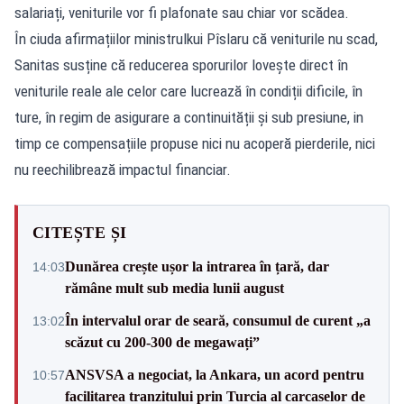
salariați, veniturile vor fi plafonate sau chiar vor scădea.
În ciuda afirmațiilor ministrulkui Pîslaru că veniturile nu scad,
Sanitas susține că reducerea sporurilor lovește direct în
veniturile reale ale celor care lucrează în condiții dificile, în
ture, în regim de asigurare a continuității și sub presiune, in
timp ce compensațiile propuse nici nu acoperă pierderile, nici
nu reechilibrează impactul financiar.
CITEȘTE ȘI
Dunărea crește ușor la intrarea în țară, dar
14:03
rămâne mult sub media lunii august
În intervalul orar de seară, consumul de curent „a
13:02
scăzut cu 200-300 de megawați”
ANSVSA a negociat, la Ankara, un acord pentru
10:57
facilitarea tranzitului prin Turcia al carcaselor de