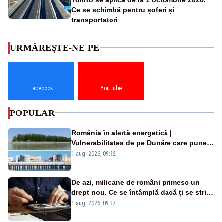
Ce se schimbă pentru șoferi și
transportatori
URMĂREȘTE-NE PE
Facebook
YouTube
POPULAR
România în alertă energetică |
Vulnerabilitatea de pe Dunăre care pune
în pericol Centrala Cernavodă era
1 aug. 2026, 09:32
cunoscută de pe vremea lui Ceaușescu
De azi, milioane de români primesc un
drept nou. Ce se întâmplă dacă ți se strică
un produs
1 aug. 2026, 09:37