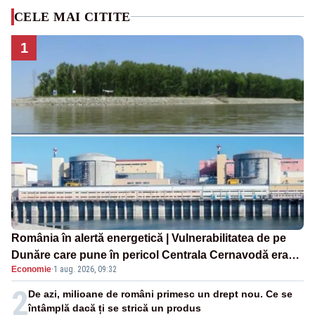
CELE MAI CITITE
1
România în alertă energetică | Vulnerabilitatea de pe
Dunăre care pune în pericol Centrala Cernavodă era
Economie
·
1 aug. 2026, 09:32
cunoscută de pe vremea lui Ceaușescu
2
De azi, milioane de români primesc un drept nou. Ce se
întâmplă dacă ți se strică un produs