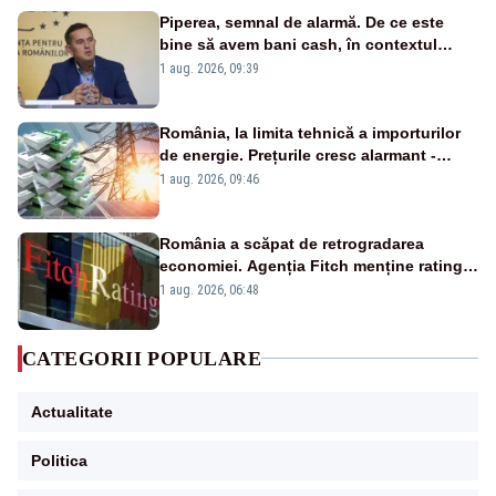
Piperea, semnal de alarmă. De ce este
bine să avem bani cash, în contextul
alertei energetice?
1 aug. 2026, 09:39
România, la limita tehnică a importurilor
de energie. Prețurile cresc alarmant -
Analiză Realitatea Plus
1 aug. 2026, 09:46
România a scăpat de retrogradarea
economiei. Agenția Fitch menține ratingul
„BBB-” cu perspectivă negativă
1 aug. 2026, 06:48
CATEGORII POPULARE
Actualitate
Politica