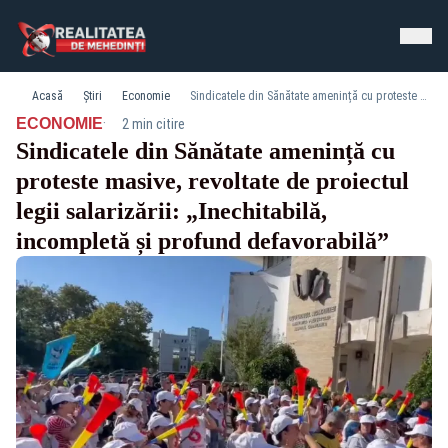
Acasă
Știri
Economie
Sindicatele din Sănătate amenință cu proteste masive, revoltate de proiectul legii salarizării: „Inechitabilă, incompletă și profund defavorabilă”
·
ECONOMIE
2 min citire
Sindicatele din Sănătate amenință cu
proteste masive, revoltate de proiectul
legii salarizării: „Inechitabilă,
incompletă și profund defavorabilă”