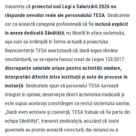
transmite că
proiectul noii Legi a Salarizării 2026 nu
răspunde nevoilor reale ale personalului TESA
. Sindicatele
cer ca această categorie profesională să fie
inclusă explicit
în anexa dedicată Sănătății
, nu lăsată în afara sistemului,
așa cum se întâmplă în forma actuală a proiectului.
Reprezentanții TESA avertizează că, dacă legea rămâne
neschimbată, se va repeta haosul creat de Legea 153/2017:
discrepanțe salariale uriașe pentru activități similare,
interpretări diferite între instituții și sute de procese în
instanță
. Sindicatele spun că personalul TESA lucrează
integrat în spitale, deservește direct activitatea medicală și
este supus acelorași constrângeri ca restul sistemului sanitar.
„Dacă vrem echitate și coerență, TESA trebuie să fie parte din
echipa Sănătății”, transmit sindicaliștii, acuzând că toate
guvernele au promis această corectură, dar niciunul nu a