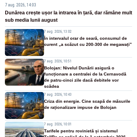
7 aug. 2026, 14:03
Dunărea crește ușor la intrarea în țară, dar rămâne mult
sub media lunii august
7 aug. 2026, 13:02
În intervalul orar de seară, consumul de
curent „a scăzut cu 200-300 de megawați”
7 aug. 2026, 10:51
Bolojan: Nivelul Dunării asigură o
funcționare a centralei de la Cernavodă
de patru-cinci zile dacă debitele vor
scădea
7 aug. 2026, 10:43
Criza din energie. Cine scapă de măsurile
de raționalizare impuse de Bolojan
7 aug. 2026, 10:01
Tarifele pentru rovinietă și sistemul
TollRo se aplică de la 1 octombrie 2026.