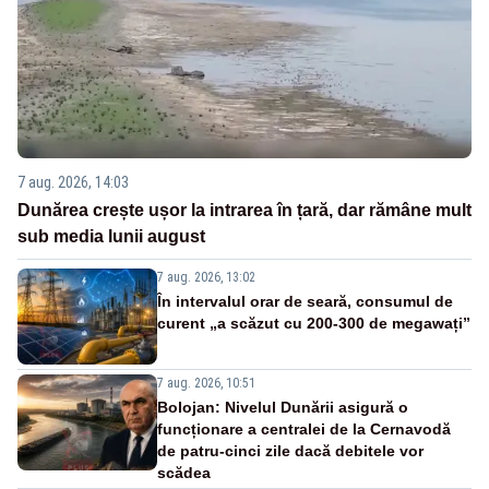
7 aug. 2026, 14:03
Dunărea crește ușor la intrarea în țară, dar rămâne mult
sub media lunii august
7 aug. 2026, 13:02
În intervalul orar de seară, consumul de
curent „a scăzut cu 200-300 de megawați”
7 aug. 2026, 10:51
Bolojan: Nivelul Dunării asigură o
funcționare a centralei de la Cernavodă
de patru-cinci zile dacă debitele vor
scădea