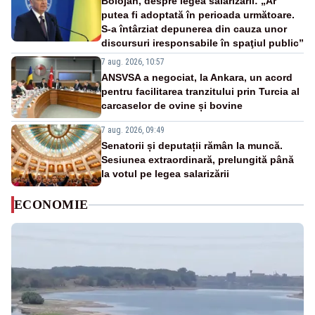
Bolojan, despre legea salarizării: „Ar
putea fi adoptată în perioada următoare.
S-a întârziat depunerea din cauza unor
discursuri iresponsabile în spaţiul public”
7 aug. 2026, 10:57
ANSVSA a negociat, la Ankara, un acord
pentru facilitarea tranzitului prin Turcia al
carcaselor de ovine și bovine
7 aug. 2026, 09:49
Senatorii și deputații rămân la muncă.
Sesiunea extraordinară, prelungită până
la votul pe legea salarizării
ECONOMIE