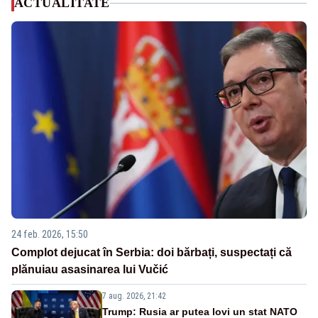
ACTUALITATE
24 feb. 2026, 15:50
Complot dejucat în Serbia: doi bărbați, suspectați că
plănuiau asasinarea lui Vučić
7 aug. 2026, 21:42
Trump: Rusia ar putea lovi un stat NATO