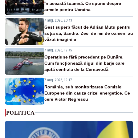
în această toamnă. Ce spune despre
armele pentru Ucraina
7 aug. 2026, 20:43
Gest superb făcut de Adrian Mutu pentru
soția sa, Sandra. Zeci de mii de oameni au
văzut imaginile
7 aug. 2026, 19:45
Operațiune fără precedent pe Dunăre.
Cum funcționează digul din barje care
ajută centrala de la Cernavodă
7 aug. 2026, 19:17
România, sub monitorizarea Comisiei
Europene din cauza crizei energetice. Ce
cere Victor Negrescu
POLITICA