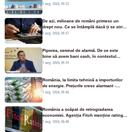
în pericol Centrala Cernavodă era
1 aug. 2026, 09:32
cunoscută de pe vremea lui Ceaușescu
De azi, milioane de români primesc un
drept nou. Ce se întâmplă dacă ți se strică
un produs
1 aug. 2026, 09:37
Piperea, semnal de alarmă. De ce este
bine să avem bani cash, în contextul
alertei energetice?
1 aug. 2026, 09:39
România, la limita tehnică a importurilor
de energie. Prețurile cresc alarmant -
Analiză Realitatea Plus
1 aug. 2026, 09:46
România a scăpat de retrogradarea
economiei. Agenția Fitch menține ratingul
„BBB-” cu perspectivă negativă
1 aug. 2026, 06:48