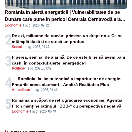
România în alertă energetică | Vulnerabilitatea de pe
Dunăre care pune în pericol Centrala Cernavodă era
Economie
·
1 aug. 2026, 09:32
cunoscută de pe vremea lui Ceaușescu
2
De azi, milioane de români primesc un drept nou. Ce se
întâmplă dacă ți se strică un produs
Social
-
1 aug. 2026, 09:37
3
Piperea, semnal de alarmă. De ce este bine să avem bani
cash, în contextul alertei energetice?
Politica
-
1 aug. 2026, 09:39
4
România, la limita tehnică a importurilor de energie.
Prețurile cresc alarmant - Analiză Realitatea Plus
Actualitate
-
1 aug. 2026, 09:46
5
România a scăpat de retrogradarea economiei. Agenția
Fitch menține ratingul „BBB-” cu perspectivă negativă
Economie
-
1 aug. 2026, 06:48