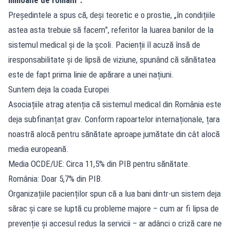
Președintele a spus că, deși teoretic e o prostie, „în condițiile
astea asta trebuie să facem”, referitor la luarea banilor de la
sistemul medical și de la școli. Pacienții îl acuză însă de
iresponsabilitate și de lipsă de viziune, spunând că sănătatea
este de fapt prima linie de apărare a unei națiuni.
Suntem deja la coada Europei
Asociațiile atrag atenția că sistemul medical din România este
deja subfinanțat grav. Conform rapoartelor internaționale, țara
noastră alocă pentru sănătate aproape jumătate din cât alocă
media europeană.
Media OCDE/UE: Circa 11,5% din PIB pentru sănătate.
România: Doar 5,7% din PIB.
Organizațiile pacienților spun că a lua bani dintr-un sistem deja
sărac și care se luptă cu probleme majore – cum ar fi lipsa de
prevenție și accesul redus la servicii – ar adânci o criză care ne