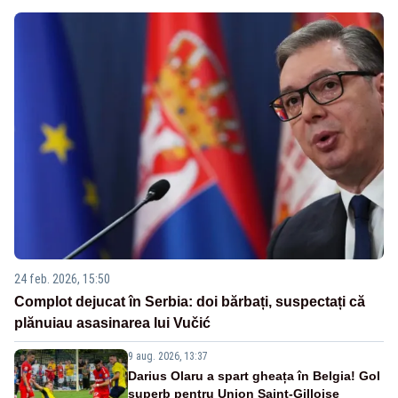
24 feb. 2026, 15:50
Complot dejucat în Serbia: doi bărbați, suspectați că
plănuiau asasinarea lui Vučić
9 aug. 2026, 13:37
Darius Olaru a spart gheața în Belgia! Gol
superb pentru Union Saint-Gilloise