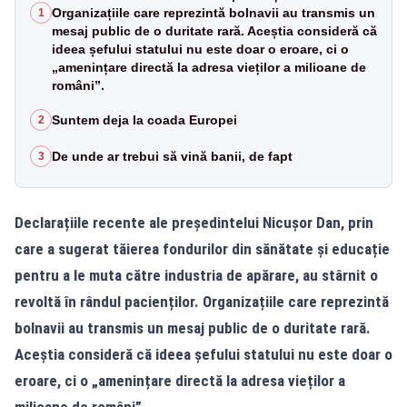
Organizațiile care reprezintă bolnavii au transmis un
1
mesaj public de o duritate rară. Aceștia consideră că
ideea șefului statului nu este doar o eroare, ci o
„amenințare directă la adresa vieților a milioane de
români”.
Suntem deja la coada Europei
2
De unde ar trebui să vină banii, de fapt
3
Declarațiile recente ale președintelui Nicușor Dan, prin
care a sugerat tăierea fondurilor din sănătate și educație
pentru a le muta către industria de apărare, au stârnit o
revoltă în rândul pacienților. Organizațiile care reprezintă
bolnavii au transmis un mesaj public de o duritate rară.
Aceștia consideră că ideea șefului statului nu este doar o
eroare, ci o „amenințare directă la adresa vieților a
milioane de români”.