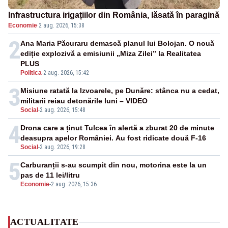
Infrastructura irigațiilor din România, lăsată în paragină
Economie
·
2 aug. 2026, 15:38
2
Ana Maria Păcuraru demască planul lui Bolojan. O nouă
ediție explozivă a emisiunii „Miza Zilei” la Realitatea
PLUS
Politica
-
2 aug. 2026, 15:42
3
Misiune ratată la Izvoarele, pe Dunăre: stânca nu a cedat,
militarii reiau detonările luni – VIDEO
Social
-
2 aug. 2026, 15:48
4
Drona care a ținut Tulcea în alertă a zburat 20 de minute
deasupra apelor României. Au fost ridicate două F-16
Social
-
2 aug. 2026, 19:28
5
Carburanții s-au scumpit din nou, motorina este la un
pas de 11 lei/litru
Economie
-
2 aug. 2026, 15:36
ACTUALITATE