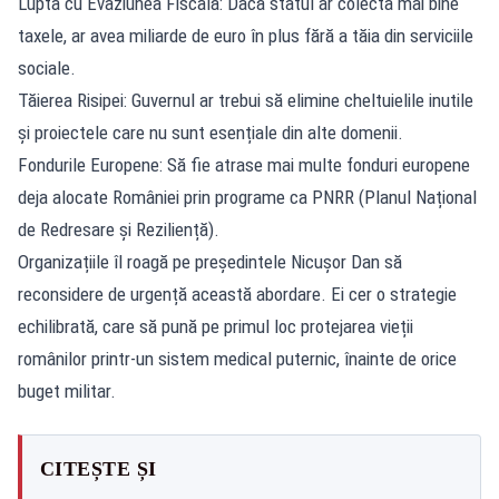
Lupta cu Evaziunea Fiscală: Dacă statul ar colecta mai bine
taxele, ar avea miliarde de euro în plus fără a tăia din serviciile
sociale.
Tăierea Risipei: Guvernul ar trebui să elimine cheltuielile inutile
și proiectele care nu sunt esențiale din alte domenii.
Fondurile Europene: Să fie atrase mai multe fonduri europene
deja alocate României prin programe ca PNRR (Planul Național
de Redresare și Reziliență).
Organizațiile îl roagă pe președintele Nicușor Dan să
reconsidere de urgență această abordare. Ei cer o strategie
echilibrată, care să pună pe primul loc protejarea vieții
românilor printr-un sistem medical puternic, înainte de orice
buget militar.
CITEȘTE ȘI