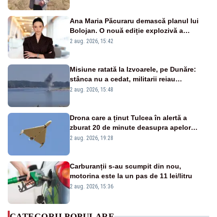
Ana Maria Păcuraru demască planul lui
Bolojan. O nouă ediție explozivă a
emisiunii „Miza Zilei” la Realitatea PLUS
2 aug. 2026, 15:42
Misiune ratată la Izvoarele, pe Dunăre:
stânca nu a cedat, militarii reiau
detonările luni – VIDEO
2 aug. 2026, 15:48
Drona care a ținut Tulcea în alertă a
zburat 20 de minute deasupra apelor
României. Au fost ridicate două F-16
2 aug. 2026, 19:28
Carburanții s-au scumpit din nou,
motorina este la un pas de 11 lei/litru
2 aug. 2026, 15:36
CATEGORII POPULARE