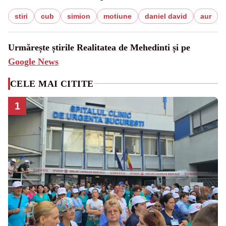
stiri
cub
simion
motiune
daniel david
aur
Urmărește știrile Realitatea de Mehedinti și pe
Google News
CELE MAI CITITE
1