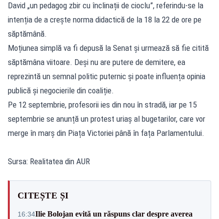
David „un pedagog zbir cu înclinații de cioclu”, referindu-se la
intenția de a crește norma didactică de la 18 la 22 de ore pe
săptămână.
Moțiunea simplă va fi depusă la Senat și urmează să fie citită
săptămâna viitoare. Deși nu are putere de demitere, ea
reprezintă un semnal politic puternic și poate influența opinia
publică și negocierile din coaliție.
Pe 12 septembrie, profesorii ies din nou în stradă, iar pe 15
septembrie se anunță un protest uriaș al bugetarilor, care vor
merge în marș din Piața Victoriei până în fața Parlamentului.
Sursa: Realitatea din AUR
CITEȘTE ȘI
Ilie Bolojan evită un răspuns clar despre averea
16:34