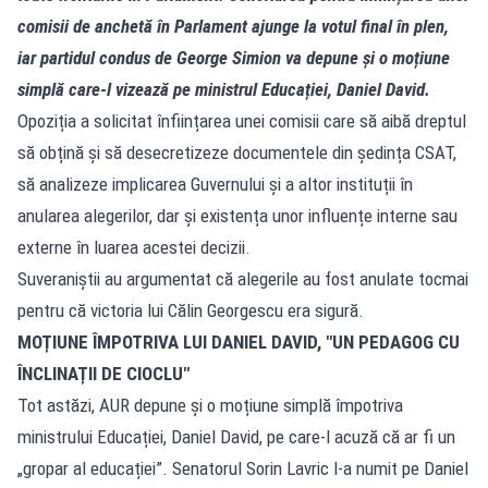
comisii de anchetă în Parlament ajunge la votul final în plen,
iar partidul condus de George Simion va depune și o moțiune
simplă care-l vizează pe ministrul Educației, Daniel David.
Opoziția a solicitat înființarea unei comisii care să aibă dreptul
să obțină și să desecretizeze documentele din ședința CSAT,
să analizeze implicarea Guvernului și a altor instituții în
anularea alegerilor, dar și existența unor influențe interne sau
externe în luarea acestei decizii.
Suveraniștii au argumentat că alegerile au fost anulate tocmai
pentru că victoria lui Călin Georgescu era sigură.
MOȚIUNE ÎMPOTRIVA LUI DANIEL DAVID, "UN PEDAGOG CU
ÎNCLINAȚII DE CIOCLU"
Tot astăzi, AUR depune și o moțiune simplă împotriva
ministrului Educației, Daniel David, pe care-l acuză că ar fi un
„gropar al educației”. Senatorul Sorin Lavric l-a numit pe Daniel