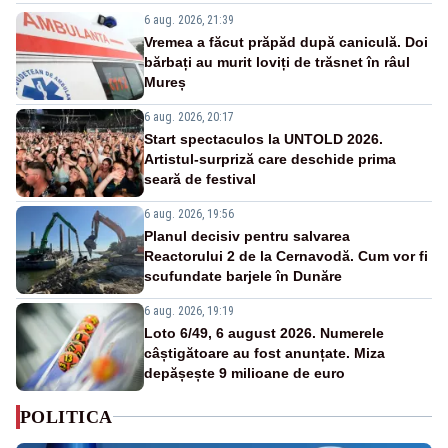
6 aug. 2026, 21:39
Vremea a făcut prăpăd după caniculă. Doi
bărbați au murit loviți de trăsnet în râul
Mureș
6 aug. 2026, 20:17
Start spectaculos la UNTOLD 2026.
Artistul-surpriză care deschide prima
seară de festival
6 aug. 2026, 19:56
Planul decisiv pentru salvarea
Reactorului 2 de la Cernavodă. Cum vor fi
scufundate barjele în Dunăre
6 aug. 2026, 19:19
Loto 6/49, 6 august 2026. Numerele
câștigătoare au fost anunțate. Miza
depășește 9 milioane de euro
POLITICA