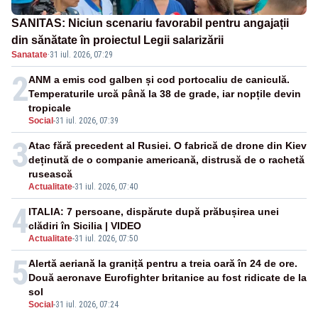
SANITAS: Niciun scenariu favorabil pentru angajații
din sănătate în proiectul Legii salarizării
Sanatate
·
31 iul. 2026, 07:29
2
ANM a emis cod galben și cod portocaliu de caniculă.
Temperaturile urcă până la 38 de grade, iar nopțile devin
tropicale
Social
-
31 iul. 2026, 07:39
3
Atac fără precedent al Rusiei. O fabrică de drone din Kiev
deținută de o companie americană, distrusă de o rachetă
rusească
Actualitate
-
31 iul. 2026, 07:40
4
ITALIA: 7 persoane, dispărute după prăbușirea unei
clădiri în Sicilia | VIDEO
Actualitate
-
31 iul. 2026, 07:50
5
Alertă aeriană la graniță pentru a treia oară în 24 de ore.
Două aeronave Eurofighter britanice au fost ridicate de la
sol
Social
-
31 iul. 2026, 07:24