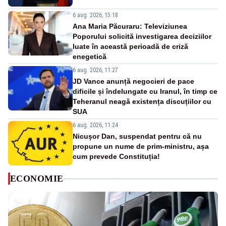
6 aug. 2026, 15:18
Ana Maria Păcuraru: Televiziunea
Poporului solicită investigarea deciziilor
luate în această perioadă de criză
enegetică
6 aug. 2026, 11:27
JD Vance anunță negocieri de pace
dificile și îndelungate cu Iranul, în timp ce
Teheranul neagă existența discuțiilor cu
SUA
6 aug. 2026, 11:24
Nicușor Dan, suspendat pentru că nu
propune un nume de prim-ministru, așa
cum prevede Constituția!
ECONOMIE