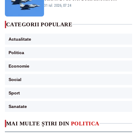
Eurofighter britanice au fost ridicate de la
31 iul. 2026, 07:24
sol
CATEGORII POPULARE
Actualitate
Politica
Economie
Social
Sport
Sanatate
MAI MULTE ȘTIRI DIN
POLITICA