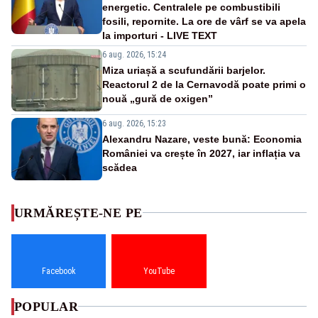
energetic. Centralele pe combustibili
fosili, repornite. La ore de vârf se va apela
la importuri - LIVE TEXT
6 aug. 2026, 15:24
Miza uriașă a scufundării barjelor.
Reactorul 2 de la Cernavodă poate primi o
nouă „gură de oxigen”
6 aug. 2026, 15:23
Alexandru Nazare, veste bună: Economia
României va crește în 2027, iar inflația va
scădea
URMĂREȘTE-NE PE
Facebook
YouTube
POPULAR