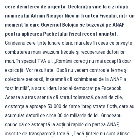
cere demiterea de urgență. Declarația vine la o zi după
numirea lui Adrian Nicușor Nica în fruntea Fiscului, într-un
moment în care Guvernul Bolojan se bazează pe ANAF
pentru aplicarea Pachetului fiscal recent anunțat.
Grindeanu cere ținte lunare clare, mai ales în ceea ce privește
combaterea marii evaziuni fiscale și recuperarea datoriilor
mari, în special TVA-ul. „Românii corecți nu mai acceptă doar
explicații. Vor rezultate. Dacă nu vedem controale ferme și
colectare serioasă, înseamnă că schimbarea de la ANAF a
fost inutilă”, a scris liderul social-democrat pe Facebook.
Acesta a atras atenția că statul tolerează, de ani de zile,
existența a aproape 50.000 de firme înregistrate fictiv, care au
acumulat datorii de circa 30 de miliarde de lei. Grindeanu
spune că se așteaptă la acțiuni rapide din partea ANAF,
însoțite de transparență totală. „Dacă țintele nu sunt atinse