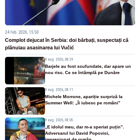
24 feb. 2026, 15:50
Complot dejucat în Serbia: doi bărbați, suspectați că
plănuiau asasinarea lui Vučić
9 aug. 2026, 08:29
Barjele au fost scufundate, dar apare un
nou risc. Ce se întâmplă pe Dunăre
9 aug. 2026, 08:11
Michele Morrone, apariție surpriză la
Summer Well: „Îi iubesc pe români”
9 aug. 2026, 08:05
„E idolul meu, dar m-a speriat puțin”.
Adversarul lui David Popovici,
impresionat de român