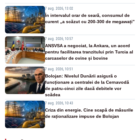
7 aug. 2026, 13:02
În intervalul orar de seară, consumul de
curent „a scăzut cu 200-300 de megawați”
7 aug. 2026, 10:57
ANSVSA a negociat, la Ankara, un acord
pentru facilitarea tranzitului prin Turcia al
carcaselor de ovine și bovine
7 aug. 2026, 10:51
Bolojan: Nivelul Dunării asigură o
funcționare a centralei de la Cernavodă
de patru-cinci zile dacă debitele vor
scădea
7 aug. 2026, 10:43
Criza din energie. Cine scapă de măsurile
de raționalizare impuse de Bolojan