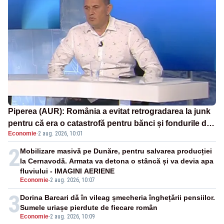
Piperea (AUR): România a evitat retrogradarea la junk
pentru că era o catastrofă pentru bănci și fondurile de
Economie
·
2 aug. 2026, 10:01
pensii
2
Mobilizare masivă pe Dunăre, pentru salvarea producției
la Cernavodă. Armata va detona o stâncă și va devia apa
fluviului - IMAGINI AERIENE
Economie
-
2 aug. 2026, 10:07
3
Dorina Barcari dă în vileag șmecheria înghețării pensiilor.
Sumele uriașe pierdute de fiecare român
Economie
-
2 aug. 2026, 10:09