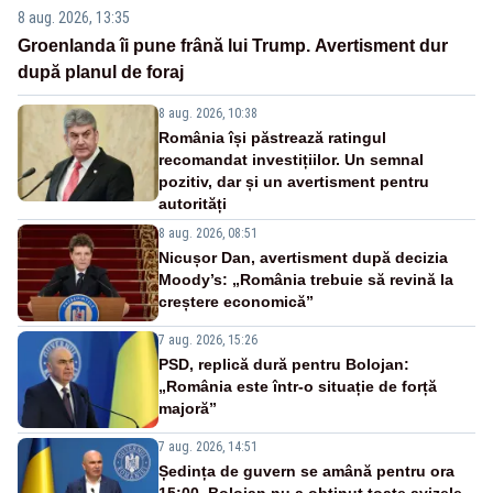
8 aug. 2026, 13:35
Groenlanda îi pune frână lui Trump. Avertisment dur
după planul de foraj
8 aug. 2026, 10:38
România își păstrează ratingul
recomandat investițiilor. Un semnal
pozitiv, dar și un avertisment pentru
autorități
8 aug. 2026, 08:51
Nicușor Dan, avertisment după decizia
Moody’s: „România trebuie să revină la
creștere economică”
7 aug. 2026, 15:26
PSD, replică dură pentru Bolojan:
„România este într-o situație de forță
majoră”
7 aug. 2026, 14:51
Ședința de guvern se amână pentru ora