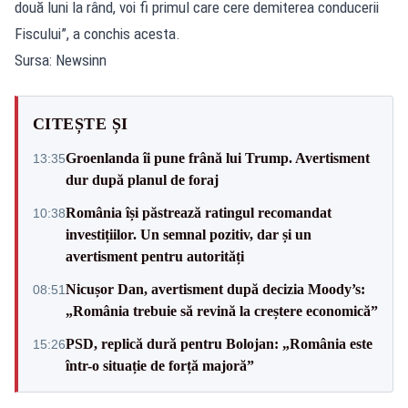
două luni la rând, voi fi primul care cere demiterea conducerii
Fiscului”, a conchis acesta.
Sursa: Newsinn
CITEȘTE ȘI
Groenlanda îi pune frână lui Trump. Avertisment
13:35
dur după planul de foraj
România își păstrează ratingul recomandat
10:38
investițiilor. Un semnal pozitiv, dar și un
avertisment pentru autorități
Nicușor Dan, avertisment după decizia Moody’s:
08:51
„România trebuie să revină la creștere economică”
PSD, replică dură pentru Bolojan: „România este
15:26
într-o situație de forță majoră”