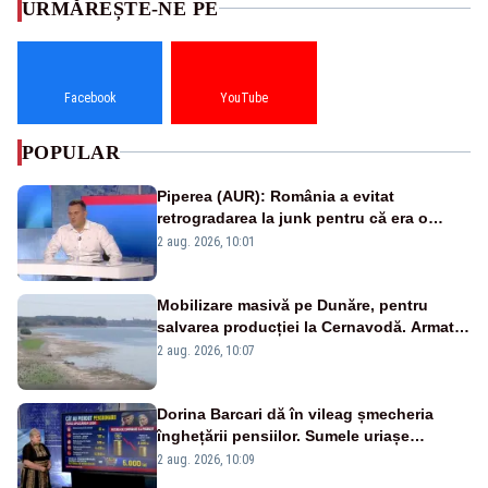
URMĂREȘTE-NE PE
Facebook
YouTube
POPULAR
Piperea (AUR): România a evitat
retrogradarea la junk pentru că era o
catastrofă pentru bănci și fondurile de
2 aug. 2026, 10:01
pensii
Mobilizare masivă pe Dunăre, pentru
salvarea producției la Cernavodă. Armata
va detona o stâncă și va devia apa
2 aug. 2026, 10:07
fluviului - IMAGINI AERIENE
Dorina Barcari dă în vileag șmecheria
înghețării pensiilor. Sumele uriașe
pierdute de fiecare român
2 aug. 2026, 10:09