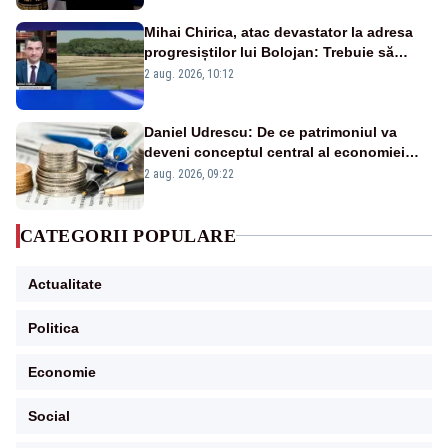
Mihai Chirica, atac devastator la adresa
progresiștilor lui Bolojan: Trebuie să
protejăm și natura, dar nu șținem omaneii
2 aug. 2026, 10:12
în stare permanentă de alertă
Daniel Udrescu: De ce patrimoniul va
deveni conceptul central al economiei
viitoare?
2 aug. 2026, 09:22
CATEGORII POPULARE
Actualitate
Politica
Economie
Social