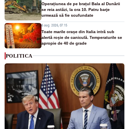
Operațiunea de pe brațul Bala al Dunării
se reia astăzi, la ora 10. Patru barje
urmează să fie scufundate
6 aug. 2026, 07:15
Toate marile orașe din Italia intră sub
alertă roșie de caniculă. Temperaturile se
apropie de 40 de grade
POLITICA