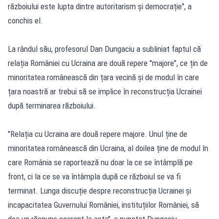
războiului este lupta dintre autoritarism și democrație", a
conchis el.
La rândul său, profesorul Dan Dungaciu a subliniat faptul că
relația României cu Ucraina are două repere "majore", ce țin de
minoritatea românească din țara vecină și de modul în care
țara noastră ar trebui să se implice în reconstrucția Ucrainei
după terminarea războiului.
"Relația cu Ucraina are două repere majore. Unul ține de
minoritatea românească din Ucraina, al doilea ține de modul în
care România se raportează nu doar la ce se întâmplă pe
front, ci la ce se va întâmpla după ce războiul se va fi
terminat. Lunga discuție despre reconstrucția Ucrainei și
incapacitatea Guvernului României, instituțiilor României, să
dea un răspuns coerent la asta", a punctat Dungaciu.