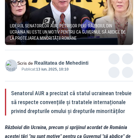
LIDERUL SENATORILOR AUR, PETRIȘOR PEIU: RĂZBOIUL DIN
UCRAINA NU ESTE UN MOTIV PENTRU CA GUVERNUL SĂ ABDICE DE
LA PROTEJAREA MINORITĂȚII ROMÂNE
Realitatea de Mehedinti
Scris de
Publicat:
13 iun. 2025, 10:10
Senatorul AUR a precizat că statul ucrainean trebuie
să respecte convențiile și tratatele internaționale
privind drepturile omului și drepturile minorităților
Războiul din Ucraina, precum și sprijinul acordat de România
acestei țări "nu sunt motive" pentru ca Guvernul "să abdice" de