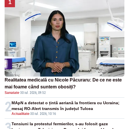
1
Realitatea medicală cu Nicole Păcuraru: De ce ne este
mai foame când suntem obosiți?
Sanatate
·
30 iul. 2026, 09:52
2
MApN a detectat o țintă aeriană la frontiera cu Ucraina;
mesaj RO-Alert transmis în județul Tulcea
Actualitate
-
30 iul. 2026, 10:16
3
Tensiuni la protestul fermierilor, s-au folosit gaze