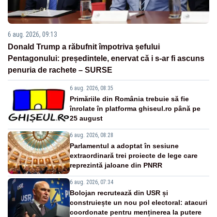
6 aug. 2026, 09:13
Donald Trump a răbufnit împotriva șefului
Pentagonului: președintele, enervat că i s-ar fi ascuns
penuria de rachete – SURSE
6 aug. 2026, 08:35
Primăriile din România trebuie să fie
înrolate în platforma ghiseul.ro până pe
25 august
6 aug. 2026, 08:28
Parlamentul a adoptat în sesiune
extraordinară trei proiecte de lege care
reprezintă jaloane din PNRR
6 aug. 2026, 07:34
Bolojan recrutează din USR și
construiește un nou pol electoral: atacuri
coordonate pentru menținerea la putere