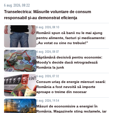
6 aug. 2026, 08:22
Transelectrica: Măsurile voluntare de consum
responsabil şi-au demonstrat eficienţa
6 aug. 2026, 08:10
Românii spun că banii nu le mai ajung
pentru alimente, facturi și medicamente:
„Au votat cu cine nu trebuie!”
6 aug. 2026, 08:07
Săptămână decisivă pentru economie:
Moody’s decide dacă retrogradează
România la junk
6 aug. 2026, 07:32
Consum uriaș de energie miercuri seară:
România a fost nevoită să importe
aproape o treime din necesar
5 aug. 2026, 19:54
Măsuri de economisire a energiei în
România. Magazinele sting reclamele, iar