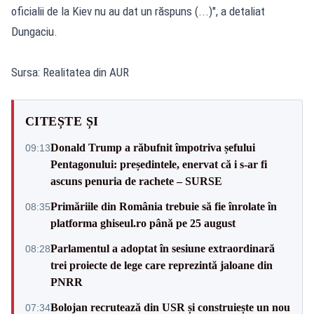
oficialii de la Kiev nu au dat un răspuns (...)", a detaliat
Dungaciu.
Sursa: Realitatea din AUR
CITEȘTE ȘI
Donald Trump a răbufnit împotriva șefului
09:13
Pentagonului: președintele, enervat că i s-ar fi
ascuns penuria de rachete – SURSE
Primăriile din România trebuie să fie înrolate în
08:35
platforma ghiseul.ro până pe 25 august
Parlamentul a adoptat în sesiune extraordinară
08:28
trei proiecte de lege care reprezintă jaloane din
PNRR
Bolojan recrutează din USR și construiește un nou
07:34