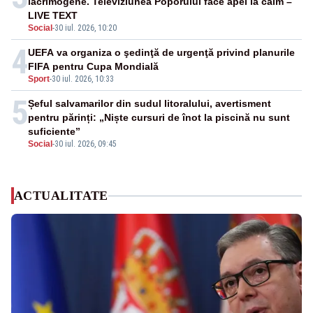
lacrimogene. Televiziunea Poporului face apel la calm –
LIVE TEXT
Social
-
30 iul. 2026, 10:20
4
UEFA va organiza o şedinţă de urgenţă privind planurile
FIFA pentru Cupa Mondială
Sport
-
30 iul. 2026, 10:33
5
Șeful salvamarilor din sudul litoralului, avertisment
pentru părinți: „Niște cursuri de înot la piscină nu sunt
suficiente”
Social
-
30 iul. 2026, 09:45
ACTUALITATE