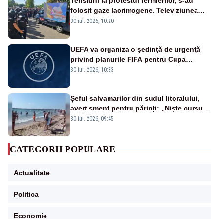
Tensiuni la protestul fermierilor, s-au
folosit gaze lacrimogene. Televiziunea
Poporului face apel la calm – LIVE TEXT
30 iul. 2026, 10:20
UEFA va organiza o şedinţă de urgenţă
privind planurile FIFA pentru Cupa
Mondială
30 iul. 2026, 10:33
Șeful salvamarilor din sudul litoralului,
avertisment pentru părinți: „Niște cursuri
de înot la piscină nu sunt suficiente”
30 iul. 2026, 09:45
CATEGORII POPULARE
Actualitate
Politica
Economie