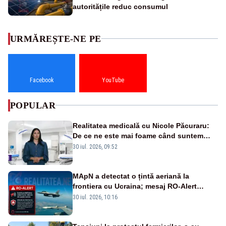
autoritățile reduc consumul
URMĂREȘTE-NE PE
Facebook
YouTube
POPULAR
Realitatea medicală cu Nicole Păcuraru:
De ce ne este mai foame când suntem
obosiți?
30 iul. 2026, 09:52
MApN a detectat o țintă aeriană la
frontiera cu Ucraina; mesaj RO-Alert
transmis în județul Tulcea
30 iul. 2026, 10:16