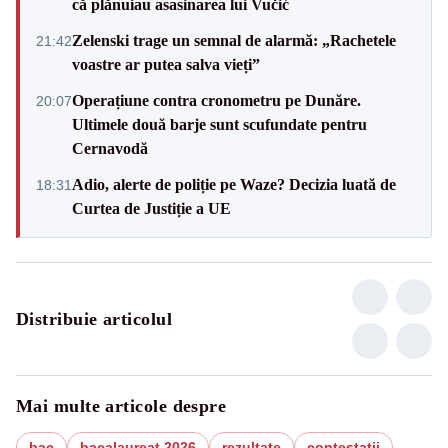
că plănuiau asasinarea lui Vučić
Zelenski trage un semnal de alarmă: „Rachetele
21:42
voastre ar putea salva vieți”
Operațiune contra cronometru pe Dunăre.
20:07
Ultimele două barje sunt scufundate pentru
Cernavodă
Adio, alerte de poliție pe Waze? Decizia luată de
18:31
Curtea de Justiție a UE
Distribuie articolul
Mai multe articole despre
bac
bacalaureat 2026
rezultate
contestatii