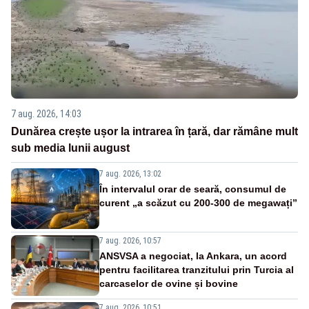
7 aug. 2026, 14:03
Dunărea crește ușor la intrarea în țară, dar rămâne mult
sub media lunii august
7 aug. 2026, 13:02
În intervalul orar de seară, consumul de
curent „a scăzut cu 200-300 de megawați”
7 aug. 2026, 10:57
ANSVSA a negociat, la Ankara, un acord
pentru facilitarea tranzitului prin Turcia al
carcaselor de ovine și bovine
7 aug. 2026, 10:51