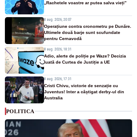
„Rachetele voastre ar putea salva vieți”
8 aug. 2026, 20:07
Operațiune contra cronometru pe Dunăre.
Ultimele două barje sunt scufundate
pentru Cernavodă
8 aug. 2026, 18:31
Adio, alerte de poliție pe Waze? Decizia
luată de Curtea de Justiție a UE
8 aug. 2026, 17:31
Cristi Chivu, victorie de senzație cu
Juventus! Inter a câștigat derby-ul din
Australia
POLITICA