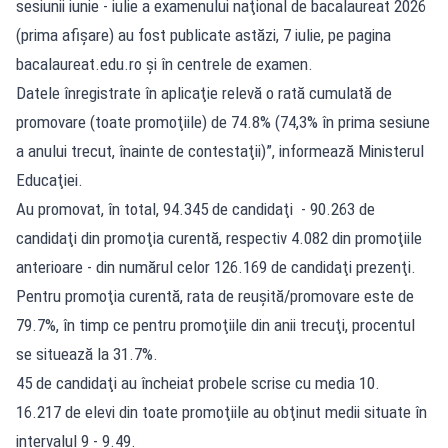
sesiunii iunie - iulie a examenului naţional de bacalaureat 2026
(prima afişare) au fost publicate astăzi, 7 iulie, pe pagina
bacalaureat.edu.ro
şi în centrele de examen.
Datele înregistrate în aplicaţie relevă o rată cumulată de
promovare (toate promoţiile) de 74.8% (74,3% în prima sesiune
a anului trecut, înainte de contestaţii)”, informează Ministerul
Educaţiei.
Au promovat, în total, 94.345 de candidaţi - 90.263 de
candidaţi din promoţia curentă, respectiv 4.082 din promoţiile
anterioare - din numărul celor 126.169 de candidaţi prezenţi.
Pentru promoţia curentă, rata de reuşită/promovare este de
79.7%, în timp ce pentru promoţiile din anii trecuţi, procentul
se situează la 31.7%.
45 de candidaţi au încheiat probele scrise cu media 10.
16.217 de elevi din toate promoţiile au obţinut medii situate în
intervalul 9 - 9.49.