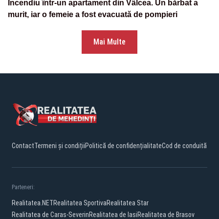
Incendiu într-un apartament din Vâlcea. Un bărbat a
murit, iar o femeie a fost evacuată de pompieri
Mai Multe
Contact
Termeni și condiții
Politică de confidențialitate
Cod de conduită
Parteneri:
Realitatea.NET
Realitatea Sportiva
Realitatea Star
Realitatea de Caras-Severin
Realitatea de Iasi
Realitatea de Brasov