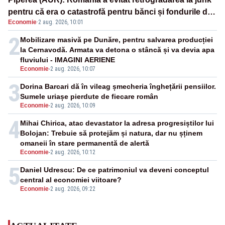
pentru că era o catastrofă pentru bănci și fondurile de
Economie
·
2 aug. 2026, 10:01
pensii
2
Mobilizare masivă pe Dunăre, pentru salvarea producției
la Cernavodă. Armata va detona o stâncă și va devia apa
fluviului - IMAGINI AERIENE
Economie
-
2 aug. 2026, 10:07
3
Dorina Barcari dă în vileag șmecheria înghețării pensiilor.
Sumele uriașe pierdute de fiecare român
Economie
-
2 aug. 2026, 10:09
4
Mihai Chirica, atac devastator la adresa progresiștilor lui
Bolojan: Trebuie să protejăm și natura, dar nu șținem
omaneii în stare permanentă de alertă
Economie
-
2 aug. 2026, 10:12
5
Daniel Udrescu: De ce patrimoniul va deveni conceptul
central al economiei viitoare?
Economie
-
2 aug. 2026, 09:22