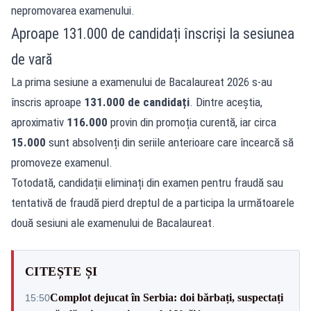
nepromovarea examenului.
Aproape 131.000 de candidați înscriși la sesiunea
de vară
La prima sesiune a examenului de Bacalaureat 2026 s-au
înscris aproape
131.000 de candidați
. Dintre aceștia,
aproximativ
116.000
provin din promoția curentă, iar circa
15.000
sunt absolvenți din seriile anterioare care încearcă să
promoveze examenul.
Totodată, candidații eliminați din examen pentru fraudă sau
tentativă de fraudă pierd dreptul de a participa la următoarele
două sesiuni ale examenului de Bacalaureat.
CITEȘTE ȘI
Complot dejucat în Serbia: doi bărbați, suspectați
15:50