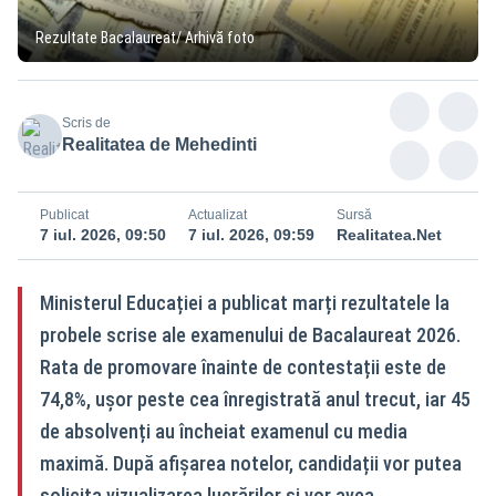
Rezultate Bacalaureat/ Arhivă foto
Scris de
Realitatea de Mehedinti
Publicat
Actualizat
Sursă
7 iul. 2026, 09:50
7 iul. 2026, 09:59
Realitatea.Net
Ministerul Educației a publicat marți rezultatele la
probele scrise ale examenului de Bacalaureat 2026.
Rata de promovare înainte de contestații este de
74,8%, ușor peste cea înregistrată anul trecut, iar 45
de absolvenți au încheiat examenul cu media
maximă. După afișarea notelor, candidații vor putea
solicita vizualizarea lucrărilor și vor avea