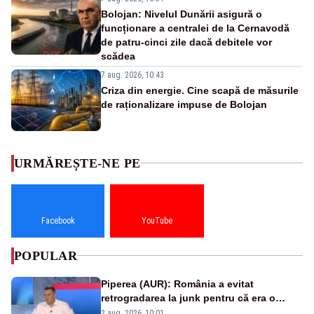
Bolojan: Nivelul Dunării asigură o
funcționare a centralei de la Cernavodă
de patru-cinci zile dacă debitele vor
scădea
7 aug. 2026, 10:43
Criza din energie. Cine scapă de măsurile
de raționalizare impuse de Bolojan
URMĂREȘTE-NE PE
Facebook
YouTube
POPULAR
Piperea (AUR): România a evitat
retrogradarea la junk pentru că era o
catastrofă pentru bănci și fondurile de
2 aug. 2026, 10:01