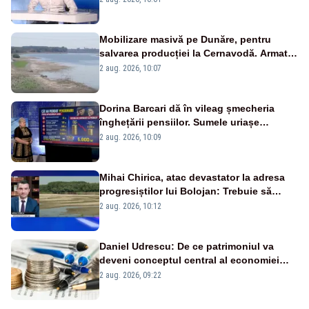
pensii
Mobilizare masivă pe Dunăre, pentru
salvarea producției la Cernavodă. Armata
va detona o stâncă și va devia apa
2 aug. 2026, 10:07
fluviului - IMAGINI AERIENE
Dorina Barcari dă în vileag șmecheria
înghețării pensiilor. Sumele uriașe
pierdute de fiecare român
2 aug. 2026, 10:09
Mihai Chirica, atac devastator la adresa
progresiștilor lui Bolojan: Trebuie să
protejăm și natura, dar nu șținem omaneii
2 aug. 2026, 10:12
în stare permanentă de alertă
Daniel Udrescu: De ce patrimoniul va
deveni conceptul central al economiei
viitoare?
2 aug. 2026, 09:22