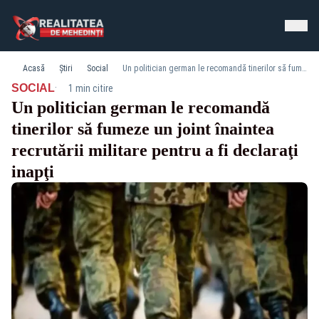
Acasă
Știri
Social
Un politician german le recomandă tinerilor să fumeze un joint înaintea recrutării militare pentru a fi declaraţi inapţi
·
SOCIAL
1 min citire
Un politician german le recomandă
tinerilor să fumeze un joint înaintea
recrutării militare pentru a fi declaraţi
inapţi