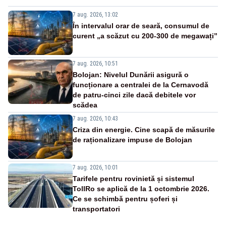
7 aug. 2026, 13:02
În intervalul orar de seară, consumul de
curent „a scăzut cu 200-300 de megawați”
7 aug. 2026, 10:51
Bolojan: Nivelul Dunării asigură o
funcționare a centralei de la Cernavodă
de patru-cinci zile dacă debitele vor
scădea
7 aug. 2026, 10:43
Criza din energie. Cine scapă de măsurile
de raționalizare impuse de Bolojan
7 aug. 2026, 10:01
Tarifele pentru rovinietă și sistemul
TollRo se aplică de la 1 octombrie 2026.
Ce se schimbă pentru șoferi și
transportatori