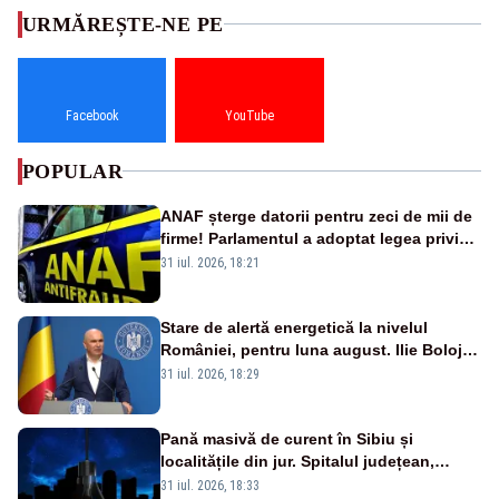
URMĂREȘTE-NE PE
Facebook
YouTube
POPULAR
ANAF șterge datorii pentru zeci de mii de
firme! Parlamentul a adoptat legea privind
amnistia fiscală
31 iul. 2026, 18:21
Stare de alertă energetică la nivelul
României, pentru luna august. Ilie Bolojan
a anunțat importuri și posibile restricții –
31 iul. 2026, 18:29
VIDEO
Pană masivă de curent în Sibiu și
localitățile din jur. Spitalul județean,
semafoarele, rețelele de telefonie, grav
31 iul. 2026, 18:33