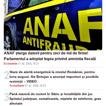
ANAF șterge datorii pentru zeci de mii de firme!
Parlamentul a adoptat legea privind amnistia fiscală
Economie
·
31 iul. 2026, 18:21
2
Stare de alertă energetică la nivelul României, pentru
luna august. Ilie Bolojan a anunțat importuri și posibile
restricții – VIDEO
Actualitate
-
31 iul. 2026, 18:29
3
Pană masivă de curent în Sibiu și localitățile din jur.
Spitalul județean, semafoarele, rețelele de telefonie, grav
afectate