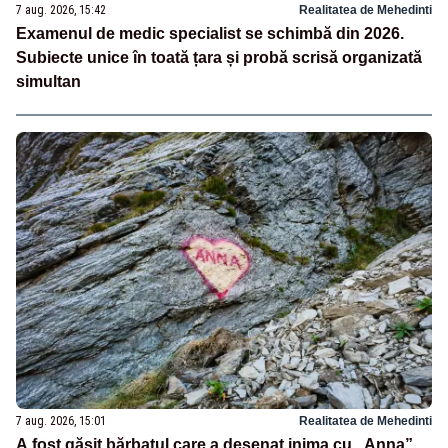
7 aug. 2026, 15:42
Realitatea de Mehedinti
Examenul de medic specialist se schimbă din 2026.
Subiecte unice în toată țara și probă scrisă organizată
simultan
7 aug. 2026, 15:01
Realitatea de Mehedinti
A fost găsit bărbatul care a desenat inima cu „Anna”