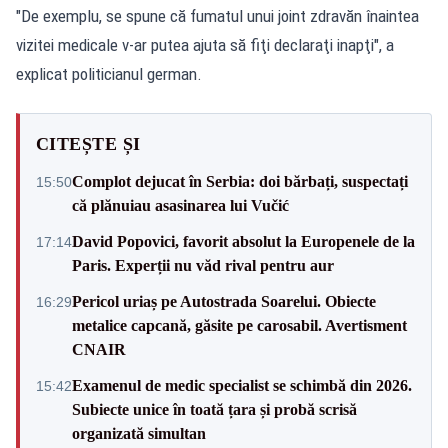
"De exemplu, se spune că fumatul unui joint zdravăn înaintea
vizitei medicale v-ar putea ajuta să fiţi declaraţi inapţi", a
explicat politicianul german.
CITEȘTE ȘI
Complot dejucat în Serbia: doi bărbați, suspectați
15:50
că plănuiau asasinarea lui Vučić
David Popovici, favorit absolut la Europenele de la
17:14
Paris. Experții nu văd rival pentru aur
Pericol uriaș pe Autostrada Soarelui. Obiecte
16:29
metalice capcană, găsite pe carosabil. Avertisment
CNAIR
Examenul de medic specialist se schimbă din 2026.
15:42
Subiecte unice în toată țara și probă scrisă
organizată simultan