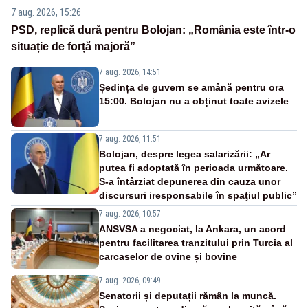
7 aug. 2026, 15:26
PSD, replică dură pentru Bolojan: „România este într-o
situație de forță majoră”
7 aug. 2026, 14:51
Ședința de guvern se amână pentru ora
15:00. Bolojan nu a obținut toate avizele
7 aug. 2026, 11:51
Bolojan, despre legea salarizării: „Ar
putea fi adoptată în perioada următoare.
S-a întârziat depunerea din cauza unor
discursuri iresponsabile în spaţiul public”
7 aug. 2026, 10:57
ANSVSA a negociat, la Ankara, un acord
pentru facilitarea tranzitului prin Turcia al
carcaselor de ovine și bovine
7 aug. 2026, 09:49
Senatorii și deputații rămân la muncă.