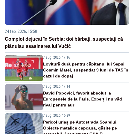
24 feb. 2026, 15:50
Complot dejucat în Serbia: doi bărbați, suspectați că
plănuiau asasinarea lui Vučić
7 aug. 2026, 17:16
Lovitură dură pentru căpitanul lui Sepsi.
Cosmin Matei, suspendat 9 luni de TAS în
cazul de dopaj
7 aug. 2026, 17:14
David Popovici, favorit absolut la
Europenele de la Paris. Experții nu văd
rival pentru aur
7 aug. 2026, 16:29
Pericol uriaș pe Autostrada Soarelui.
Obiecte metalice capcană, găsite pe
carosabil. Avertisment CNAIR