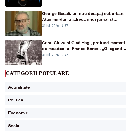
afectate
George Becali, un nou derapaj suburban.
Atac murdar la adresa unui jurnalist
sportiv – AUDIO
31 iul. 2026, 18:37
Cristi Chivu și Gică Hagi, profund marcați
de moartea lui Franco Baresi: „O legendă
a fotbalului mondial”
31 iul. 2026, 17:46
CATEGORII POPULARE
Actualitate
Politica
Economie
Social