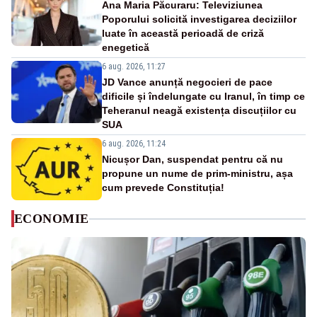
Ana Maria Păcuraru: Televiziunea
Poporului solicită investigarea deciziilor
luate în această perioadă de criză
enegetică
6 aug. 2026, 11:27
JD Vance anunță negocieri de pace
dificile și îndelungate cu Iranul, în timp ce
Teheranul neagă existența discuțiilor cu
SUA
6 aug. 2026, 11:24
Nicușor Dan, suspendat pentru că nu
propune un nume de prim-ministru, așa
cum prevede Constituția!
ECONOMIE