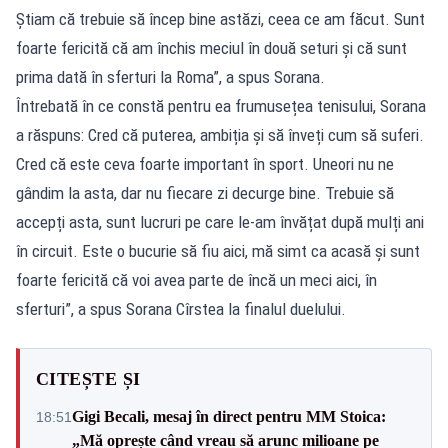
Știam că trebuie să încep bine astăzi, ceea ce am făcut. Sunt
foarte fericită că am închis meciul în două seturi și că sunt
prima dată în sferturi la Roma”, a spus Sorana.
Întrebată în ce constă pentru ea frumusețea tenisului, Sorana
a răspuns: Cred că puterea, ambiția și să înveți cum să suferi.
Cred că este ceva foarte important în sport. Uneori nu ne
gândim la asta, dar nu fiecare zi decurge bine. Trebuie să
accepți asta, sunt lucruri pe care le-am învățat după mulți ani
în circuit. Este o bucurie să fiu aici, mă simt ca acasă și sunt
foarte fericită că voi avea parte de încă un meci aici, în
sferturi”, a spus Sorana Cîrstea la finalul duelului.
CITEȘTE ȘI
Gigi Becali, mesaj în direct pentru MM Stoica:
18:51
„Mă oprește când vreau să arunc milioane pe