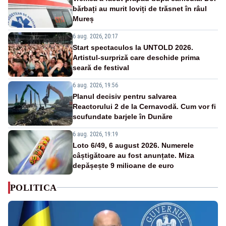
bărbați au murit loviți de trăsnet în râul
Mureș
6 aug. 2026, 20:17
Start spectaculos la UNTOLD 2026.
Artistul-surpriză care deschide prima
seară de festival
6 aug. 2026, 19:56
Planul decisiv pentru salvarea
Reactorului 2 de la Cernavodă. Cum vor fi
scufundate barjele în Dunăre
6 aug. 2026, 19:19
Loto 6/49, 6 august 2026. Numerele
câștigătoare au fost anunțate. Miza
depășește 9 milioane de euro
POLITICA