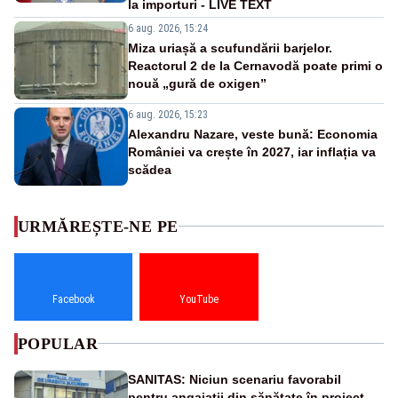
la importuri - LIVE TEXT
6 aug. 2026, 15:24
Miza uriașă a scufundării barjelor.
Reactorul 2 de la Cernavodă poate primi o
nouă „gură de oxigen”
6 aug. 2026, 15:23
Alexandru Nazare, veste bună: Economia
României va crește în 2027, iar inflația va
scădea
URMĂREȘTE-NE PE
Facebook
YouTube
POPULAR
SANITAS: Niciun scenariu favorabil
pentru angajații din sănătate în proiectul