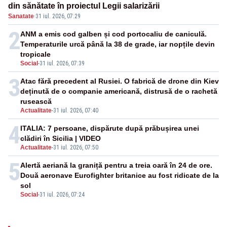
din sănătate în proiectul Legii salarizării
Sanatate
·
31 iul. 2026, 07:29
2
ANM a emis cod galben și cod portocaliu de caniculă.
Temperaturile urcă până la 38 de grade, iar nopțile devin
tropicale
Social
-
31 iul. 2026, 07:39
3
Atac fără precedent al Rusiei. O fabrică de drone din Kiev
deținută de o companie americană, distrusă de o rachetă
rusească
Actualitate
-
31 iul. 2026, 07:40
4
ITALIA: 7 persoane, dispărute după prăbușirea unei
clădiri în Sicilia | VIDEO
Actualitate
-
31 iul. 2026, 07:50
5
Alertă aeriană la graniță pentru a treia oară în 24 de ore.
Două aeronave Eurofighter britanice au fost ridicate de la
sol
Social
-
31 iul. 2026, 07:24