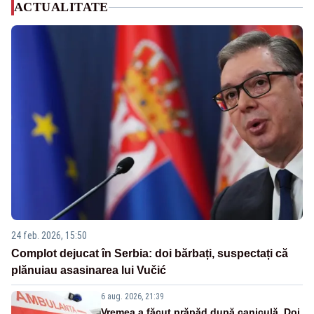
ACTUALITATE
24 feb. 2026, 15:50
Complot dejucat în Serbia: doi bărbați, suspectați că
plănuiau asasinarea lui Vučić
6 aug. 2026, 21:39
Vremea a făcut prăpăd după caniculă. Doi