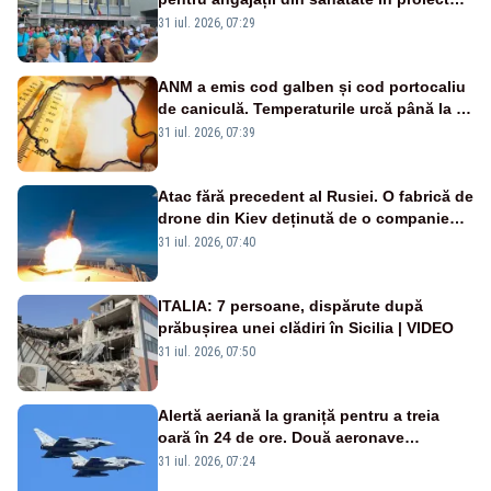
Legii salarizării
31 iul. 2026, 07:29
ANM a emis cod galben și cod portocaliu
de caniculă. Temperaturile urcă până la 38
de grade, iar nopțile devin tropicale
31 iul. 2026, 07:39
Atac fără precedent al Rusiei. O fabrică de
drone din Kiev deținută de o companie
americană, distrusă de o rachetă
31 iul. 2026, 07:40
rusească
ITALIA: 7 persoane, dispărute după
prăbușirea unei clădiri în Sicilia | VIDEO
31 iul. 2026, 07:50
Alertă aeriană la graniță pentru a treia
oară în 24 de ore. Două aeronave
Eurofighter britanice au fost ridicate de la
31 iul. 2026, 07:24
sol