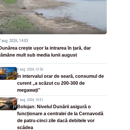
7 aug. 2026, 14:03
Dunărea crește ușor la intrarea în țară, dar
rămâne mult sub media lunii august
7 aug. 2026, 13:02
În intervalul orar de seară, consumul de
curent „a scăzut cu 200-300 de
megawați”
7 aug. 2026, 10:51
Bolojan: Nivelul Dunării asigură o
funcționare a centralei de la Cernavodă
de patru-cinci zile dacă debitele vor
scădea