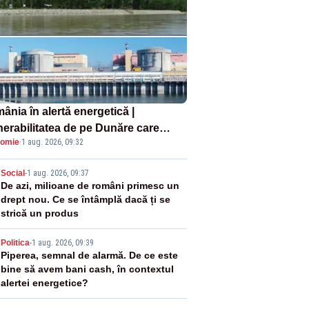
ânia în alertă energetică |
nerabilitatea de pe Dunăre care
omie
·
1 aug. 2026, 09:32
e în pericol Centrala Cernavodă era
oscută de pe vremea lui Ceaușescu
2
Social
-
1 aug. 2026, 09:37
De azi, milioane de români primesc un
drept nou. Ce se întâmplă dacă ți se
strică un produs
3
Politica
-
1 aug. 2026, 09:39
Piperea, semnal de alarmă. De ce este
bine să avem bani cash, în contextul
alertei energetice?