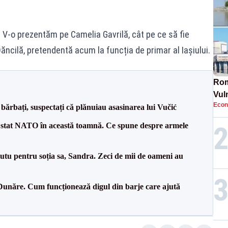
V-o prezentăm pe Camelia Gavrilă, cât pe ce să fie
ăncilă, pretendentă acum la funcția de primar al Iașiului.
Rom
Vul
Econ
pun
bărbați, suspectați că plănuiau asasinarea lui Vučić
cun
 stat NATO în această toamnă. Ce spune despre armele
tu pentru soția sa, Sandra. Zeci de mii de oameni au
Dunăre. Cum funcționează digul din barje care ajută