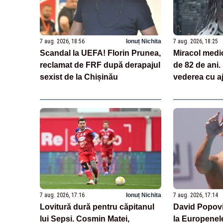
7 aug. 2026, 18:56
Ionuț Nichita
7 aug. 2026, 18:25
Scandal la UEFA! Florin Prunea,
Miracol medi
reclamat de FRF după derapajul
de 82 de ani.
sexist de la Chișinău
vederea cu aj
tehnologii ba
7 aug. 2026, 17:16
Ionuț Nichita
7 aug. 2026, 17:14
Lovitură dură pentru căpitanul
David Popovic
lui Sepsi. Cosmin Matei,
la Europenele