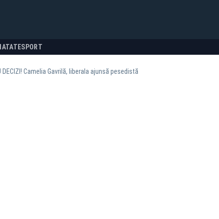
NATATE
SPORT
DECIZI! Camelia Gavrilă, liberala ajunsă pesedistă