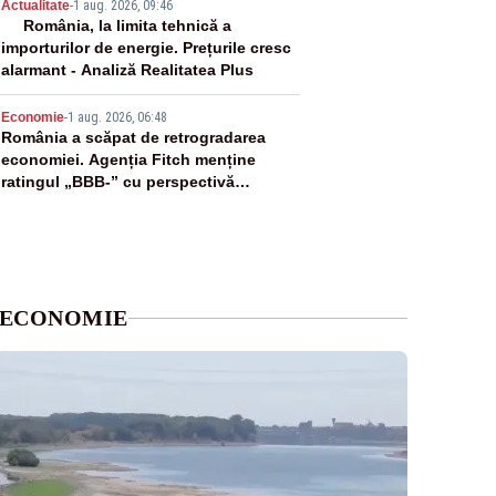
4
Actualitate
-
1 aug. 2026, 09:46
România, la limita tehnică a
importurilor de energie. Prețurile cresc
alarmant - Analiză Realitatea Plus
5
Economie
-
1 aug. 2026, 06:48
România a scăpat de retrogradarea
economiei. Agenția Fitch menține
ratingul „BBB-” cu perspectivă
negativă
ECONOMIE