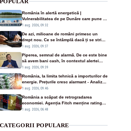
POPULAR
România în alertă energetică |
Vulnerabilitatea de pe Dunăre care pune în
pericol Centrala Cernavodă era cunoscută
1 aug. 2026, 09:32
de pe vremea lui Ceaușescu
De azi, milioane de români primesc un
drept nou. Ce se întâmplă dacă ți se strică
un produs
1 aug. 2026, 09:37
Piperea, semnal de alarmă. De ce este bine
să avem bani cash, în contextul alertei
energetice?
1 aug. 2026, 09:39
România, la limita tehnică a importurilor de
energie. Prețurile cresc alarmant - Analiză
Realitatea Plus
1 aug. 2026, 09:46
România a scăpat de retrogradarea
economiei. Agenția Fitch menține ratingul
„BBB-” cu perspectivă negativă
1 aug. 2026, 06:48
CATEGORII POPULARE