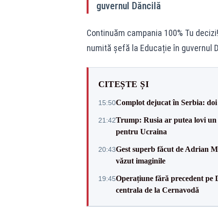
guvernul Dăncilă
Continuăm campania 100% Tu decizi! 
numită șefă la Educație în guvernul D
CITEȘTE ȘI
Complot dejucat în Serbia: doi 
15:50
Trump: Rusia ar putea lovi un
21:42
pentru Ucraina
Gest superb făcut de Adrian Mu
20:43
văzut imaginile
Operațiune fără precedent pe 
19:45
centrala de la Cernavodă