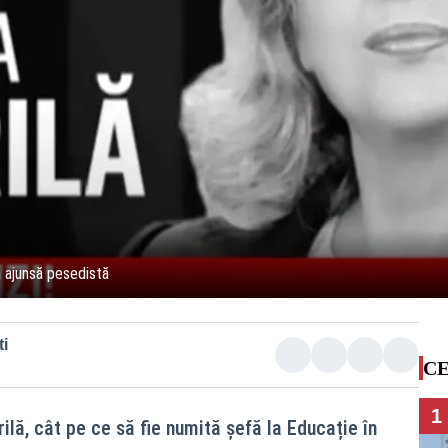
a ajunsă pesedistă
i
CE
1
lă, cât pe ce să fie numită șefă la Educație în