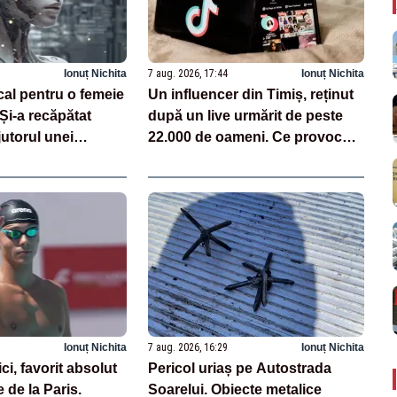
Ionuț Nichita
7 aug. 2026, 17:44
Ionuț Nichita
cal pentru o femeie
Un influencer din Timiș, reținut
 Și-a recăpătat
după un live urmărit de peste
utorul unei
22.000 de oameni. Ce provocări
zate pe AI
făcea pe TikTok
Ionuț Nichita
7 aug. 2026, 16:29
Ionuț Nichita
i, favorit absolut
Pericol uriaș pe Autostrada
 de la Paris.
Soarelui. Obiecte metalice