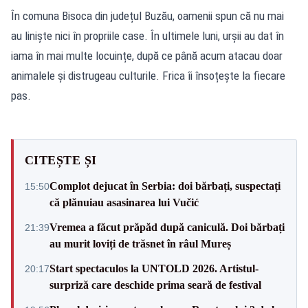
În comuna Bisoca din județul Buzău, oamenii spun că nu mai
au liniște nici în propriile case. În ultimele luni, urșii au dat în
iama în mai multe locuințe, după ce până acum atacau doar
animalele și distrugeau culturile. Frica îi însoțește la fiecare
pas.
CITEȘTE ȘI
Complot dejucat în Serbia: doi bărbați, suspectați
15:50
că plănuiau asasinarea lui Vučić
Vremea a făcut prăpăd după caniculă. Doi bărbați
21:39
au murit loviți de trăsnet în râul Mureș
Start spectaculos la UNTOLD 2026. Artistul-
20:17
surpriză care deschide prima seară de festival