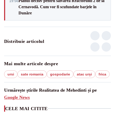
Planul decisiv pentru salvarea Reactorului 2 de la
19:56
Cernavodă. Cum vor fi scufundate barjele în
Dunăre
Distribuie articolul
Mai multe articole despre
ursi
sate romania
gospodarie
atac urși
frica
Urmărește știrile Realitatea de Mehedinti și pe
Google News
CELE MAI CITITE