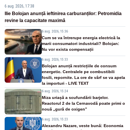
6 aug. 2026, 17:38
Ilie Bolojan anunță ieftinirea carburanților: Petromidia
revine la capacitate maximă
6 aug. 2026, 15:36
Cum se va întrerupe energia electrică la
marii consumatori industriali? Bolojan:
Nu vor exista compensații
6 aug. 2026, 15:33
Bolojan anunță restricțiile de consum
energetic. Centralele pe combustibili
fosili, repornite. La ore de vârf se va apela
la importuri - LIVE TEXT
6 aug. 2026, 15:24
Miza uriașă a scufundării barjelor.
Reactorul 2 de la Cernavodă poate primi o
nouă „gură de oxigen”
6 aug. 2026, 15:23
Alexandru Nazare, veste bună: Economia