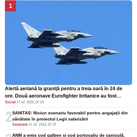
1
Alertă aeriană la graniță pentru a treia oară în 24 de
ore. Două aeronave Eurofighter britanice au fost
Social
·
31 iul. 2026, 07:24
ridicate de la sol
2
SANITAS: Niciun scenariu favorabil pentru angajații din
sănătate în proiectul Legii salarizării
Sanatate
-
31 iul. 2026, 07:29
ANM a emis cod galben și cod portocaliu de caniculă.