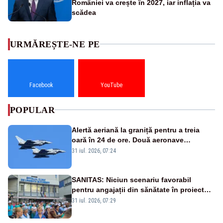
României va crește în 2027, iar inflația va
scădea
URMĂREȘTE-NE PE
Facebook
YouTube
POPULAR
Alertă aeriană la graniță pentru a treia
oară în 24 de ore. Două aeronave
Eurofighter britanice au fost ridicate de la
31 iul. 2026, 07:24
sol
SANITAS: Niciun scenariu favorabil
pentru angajații din sănătate în proiectul
Legii salarizării
31 iul. 2026, 07:29