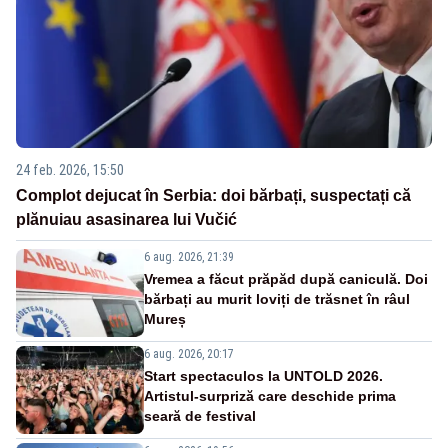
24 feb. 2026, 15:50
Complot dejucat în Serbia: doi bărbați, suspectați că
plănuiau asasinarea lui Vučić
6 aug. 2026, 21:39
Vremea a făcut prăpăd după caniculă. Doi
bărbați au murit loviți de trăsnet în râul
Mureș
6 aug. 2026, 20:17
Start spectaculos la UNTOLD 2026.
Artistul-surpriză care deschide prima
seară de festival