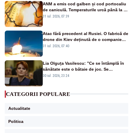
ANM a emis cod galben și cod portocaliu
de caniculă. Temperaturile urcă până la 38
de grade, iar nopțile devin tropicale
31 iul. 2026, 07:39
Atac fără precedent al Rusiei. O fabrică de
drone din Kiev deținută de o companie
americană, distrusă de o rachetă
31 iul. 2026, 07:40
rusească
Lia Olguța Vasilescu: ”Ce se întâmplă în
sănătate este o bătaie de joc. Se
guvernează extraordinar de prost”
30 iul. 2026, 23:24
CATEGORII POPULARE
Actualitate
Politica