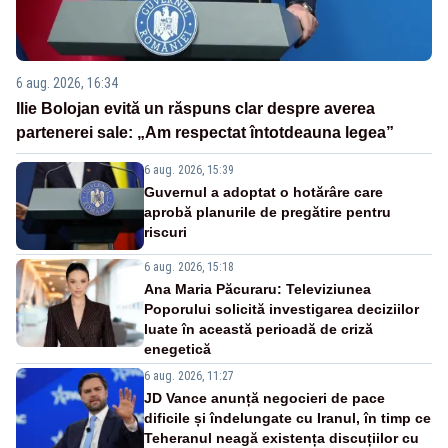
6 aug. 2026, 16:34
Ilie Bolojan evită un răspuns clar despre averea
partenerei sale: „Am respectat întotdeauna legea”
6 aug. 2026, 15:39
Guvernul a adoptat o hotărâre care
aprobă planurile de pregătire pentru
riscuri
6 aug. 2026, 15:18
Ana Maria Păcuraru: Televiziunea
Poporului solicită investigarea deciziilor
luate în această perioadă de criză
enegetică
6 aug. 2026, 11:27
JD Vance anunță negocieri de pace
dificile și îndelungate cu Iranul, în timp ce
Teheranul neagă existența discuțiilor cu