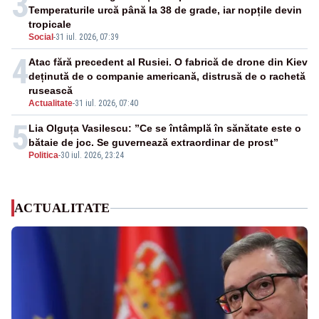
3
Temperaturile urcă până la 38 de grade, iar nopțile devin
tropicale
Social
-
31 iul. 2026, 07:39
4
Atac fără precedent al Rusiei. O fabrică de drone din Kiev
deținută de o companie americană, distrusă de o rachetă
rusească
Actualitate
-
31 iul. 2026, 07:40
5
Lia Olguța Vasilescu: ”Ce se întâmplă în sănătate este o
bătaie de joc. Se guvernează extraordinar de prost”
Politica
-
30 iul. 2026, 23:24
ACTUALITATE