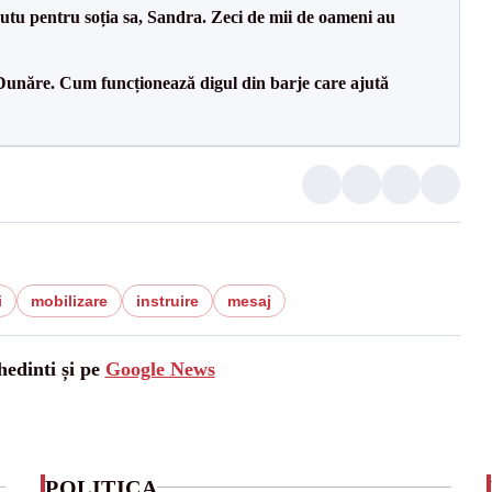
tu pentru soția sa, Sandra. Zeci de mii de oameni au
Dunăre. Cum funcționează digul din barje care ajută
i
mobilizare
instruire
mesaj
hedinti și pe
Google News
POLITICA