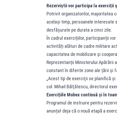
Rezerviștii vor participa la exerciții 
Potrivit organizatorilor, majoritatea c
același timp, persoanele interesate să
desfășurate pe durata a cinci zile.
În cadrul exercițiilor, participanții v
activități alături de cadre militare ac
capacitatea de mobilizare și cooperare
Reprezentanții Ministerului Apărării a
constant în diferite zone ale țării și 
„Acest tip de exerciţii se planifică şi
col. Mihail Bălţătescu, directorul exerc
Exercițiile Mobex continuă și în toa
Programul de instruire pentru rezerviș
anunțat deja că o nouă etapă a exerc