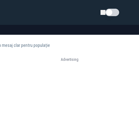
Schimba tema
n mesaj clar pentru populație
Advertising