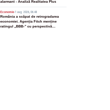
alarmant - Analiză Realitatea Plus
5
Economie
-
1 aug. 2026, 06:48
România a scăpat de retrogradarea
economiei. Agenția Fitch menține
ratingul „BBB-” cu perspectivă
negativă