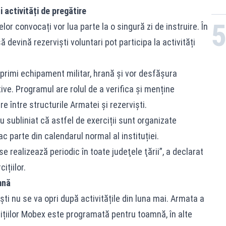
și activități de pregătire
elor convocați vor lua parte la o singură zi de instruire. În
 devină rezerviști voluntari pot participa la activități
or primi echipament militar, hrană și vor desfășura
tive. Programul are rolul de a verifica și menține
 între structurile Armatei și rezerviști.
u subliniat că astfel de exerciții sunt organizate
fac parte din calendarul normal al instituției.
 se realizează periodic în toate judeţele ţării”, a declarat
ițiilor.
mnă
ti nu se va opri după activitățile din luna mai. Armata a
ițiilor Mobex este programată pentru toamnă, în alte