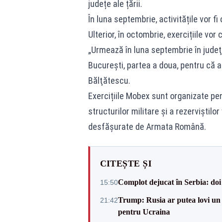
județe ale țării.
În luna septembrie, activitățile vor f
Ulterior, în octombrie, exercițiile vor 
„Urmează în luna septembrie în judeţ
Bucureşti, partea a doua, pentru că a
Bălţătescu.
Exercițiile Mobex sunt organizate pen
structurilor militare și a rezerviștilo
desfășurate de Armata Română.
CITEȘTE ȘI
Complot dejucat în Serbia: doi 
15:50
Trump: Rusia ar putea lovi un
21:42
pentru Ucraina