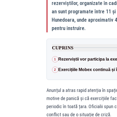
rezerviștilor, organizate în ca
an sunt programate între 11 și 
Hunedoara, unde aproximativ 4.
pentru instruire.
CUPRINS
Rezerviștii vor participa la exer
1
Exercițiile Mobex continuă și
2
Anunțul a atras rapid atenția în spați
motive de panică și că exercițiile fa
periodic în toată țara. Oficialii spu
conflict sau de o situație de criză.