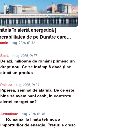
ânia în alertă energetică |
nerabilitatea de pe Dunăre care
omie
·
1 aug. 2026, 09:32
e în pericol Centrala Cernavodă era
oscută de pe vremea lui Ceaușescu
2
Social
-
1 aug. 2026, 09:37
De azi, milioane de români primesc un
drept nou. Ce se întâmplă dacă ți se
strică un produs
3
Politica
-
1 aug. 2026, 09:39
Piperea, semnal de alarmă. De ce este
bine să avem bani cash, în contextul
alertei energetice?
4
Actualitate
-
1 aug. 2026, 09:46
România, la limita tehnică a
importurilor de energie. Prețurile cresc