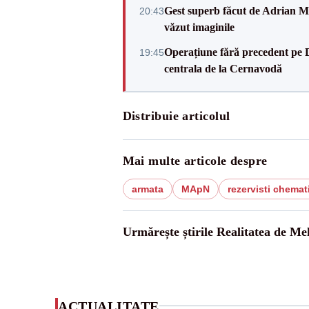
Gest superb făcut de Adrian Mu
20:43
văzut imaginile
Operațiune fără precedent pe 
19:45
centrala de la Cernavodă
Distribuie articolul
Mai multe articole despre
armata
MApN
rezervisti chemat
Urmărește știrile Realitatea de Me
ACTUALITATE