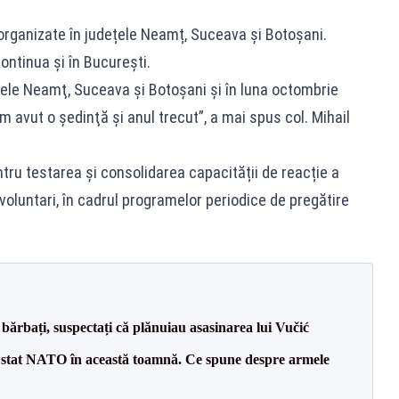
i organizate în județele Neamț, Suceava și Botoșani.
continua și în București.
ele Neamţ, Suceava şi Botoşani şi în luna octombrie
m avut o şedinţă şi anul trecut”, a mai spus col. Mihail
tru testarea și consolidarea capacității de reacție a
r voluntari, în cadrul programelor periodice de pregătire
bărbați, suspectați că plănuiau asasinarea lui Vučić
 stat NATO în această toamnă. Ce spune despre armele