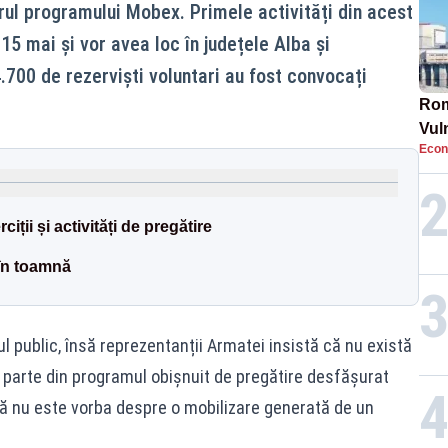
drul programului Mobex. Primele activități din acest
15 mai și vor avea loc în județele Alba și
700 de rezerviști voluntari au fost convocați
Rom
Vul
Econ
pun
cun
ciții și activități de pregătire
 în toamnă
ul public, însă reprezentanții Armatei insistă că nu există
c parte din programul obișnuit de pregătire desfășurat
n că nu este vorba despre o mobilizare generată de un