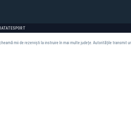
NATATE
SPORT
heamă mii de rezerviști la instruire în mai multe județe. Autoritățile transmit u