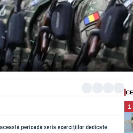
CE
1
 această perioadă seria exercițiilor dedicate