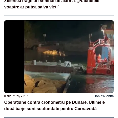
Zelenski trage un semnal de alarmă: „Rachetele
voastre ar putea salva vieți”
8 aug. 2026, 20:07
Ionuț Nichita
Operațiune contra cronometru pe Dunăre. Ultimele
două barje sunt scufundate pentru Cernavodă