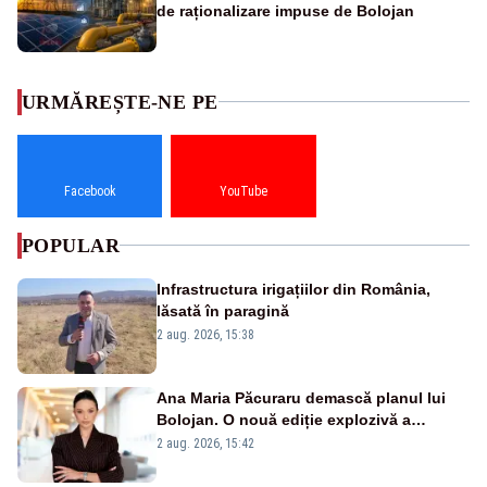
de raționalizare impuse de Bolojan
URMĂREȘTE-NE PE
Facebook
YouTube
POPULAR
Infrastructura irigațiilor din România,
lăsată în paragină
2 aug. 2026, 15:38
Ana Maria Păcuraru demască planul lui
Bolojan. O nouă ediție explozivă a
emisiunii „Miza Zilei” la Realitatea PLUS
2 aug. 2026, 15:42