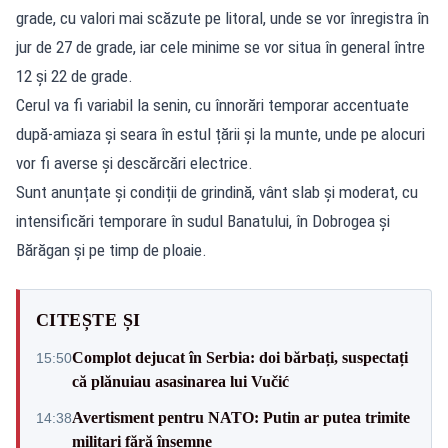
grade, cu valori mai scăzute pe litoral, unde se vor înregistra în
jur de 27 de grade, iar cele minime se vor situa în general între
12 și 22 de grade.
Cerul va fi variabil la senin, cu înnorări temporar accentuate
după-amiaza și seara în estul țării și la munte, unde pe alocuri
vor fi averse și descărcări electrice.
Sunt anunțate și condiții de grindină, vânt slab și moderat, cu
intensificări temporare în sudul Banatului, în Dobrogea și
Bărăgan și pe timp de ploaie.
CITEȘTE ȘI
Complot dejucat în Serbia: doi bărbați, suspectați
15:50
că plănuiau asasinarea lui Vučić
Avertisment pentru NATO: Putin ar putea trimite
14:38
militari fără însemne