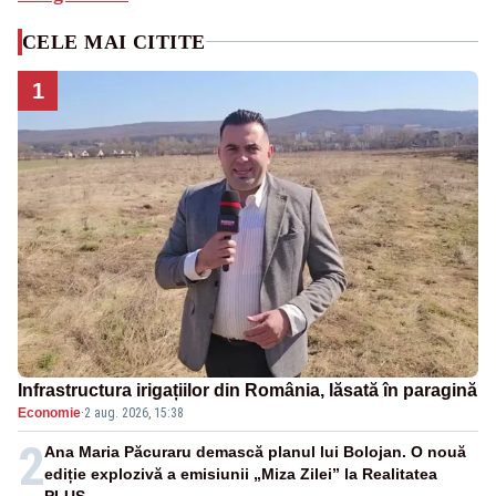
CELE MAI CITITE
1
Infrastructura irigațiilor din România, lăsată în paragină
Economie
·
2 aug. 2026, 15:38
2
Ana Maria Păcuraru demască planul lui Bolojan. O nouă
ediție explozivă a emisiunii „Miza Zilei” la Realitatea