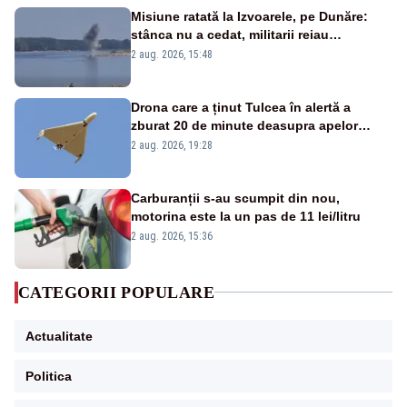
Misiune ratată la Izvoarele, pe Dunăre:
stânca nu a cedat, militarii reiau
detonările luni – VIDEO
2 aug. 2026, 15:48
Drona care a ținut Tulcea în alertă a
zburat 20 de minute deasupra apelor
României. Au fost ridicate două F-16
2 aug. 2026, 19:28
Carburanții s-au scumpit din nou,
motorina este la un pas de 11 lei/litru
2 aug. 2026, 15:36
CATEGORII POPULARE
Actualitate
Politica