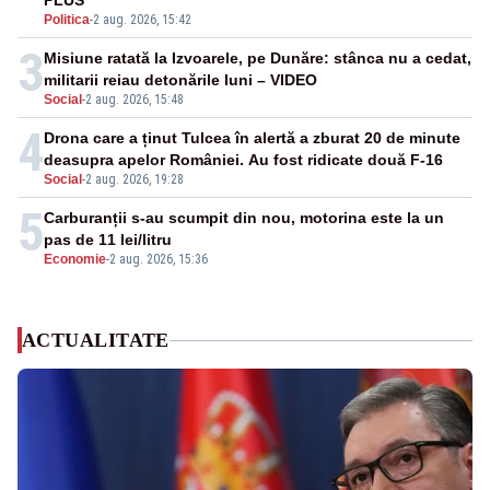
PLUS
Politica
-
2 aug. 2026, 15:42
3
Misiune ratată la Izvoarele, pe Dunăre: stânca nu a cedat,
militarii reiau detonările luni – VIDEO
Social
-
2 aug. 2026, 15:48
4
Drona care a ținut Tulcea în alertă a zburat 20 de minute
deasupra apelor României. Au fost ridicate două F-16
Social
-
2 aug. 2026, 19:28
5
Carburanții s-au scumpit din nou, motorina este la un
pas de 11 lei/litru
Economie
-
2 aug. 2026, 15:36
ACTUALITATE