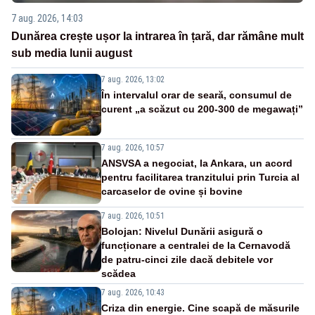
7 aug. 2026, 14:03
Dunărea crește ușor la intrarea în țară, dar rămâne mult
sub media lunii august
7 aug. 2026, 13:02
În intervalul orar de seară, consumul de
curent „a scăzut cu 200-300 de megawați”
7 aug. 2026, 10:57
ANSVSA a negociat, la Ankara, un acord
pentru facilitarea tranzitului prin Turcia al
carcaselor de ovine și bovine
7 aug. 2026, 10:51
Bolojan: Nivelul Dunării asigură o
funcționare a centralei de la Cernavodă
de patru-cinci zile dacă debitele vor
scădea
7 aug. 2026, 10:43
Criza din energie. Cine scapă de măsurile