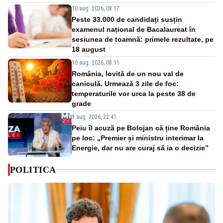
10 aug. 2026, 08:17
Peste 33.000 de candidați susțin
examenul național de Bacalaureat în
sesiunea de toamnă: primele rezultate, pe
18 august
10 aug. 2026, 08:11
România, lovită de un nou val de
caniculă. Urmează 3 zile de foc:
temperaturile vor urca la peste 38 de
grade
9 aug. 2026, 22:41
Peiu îl acuză pe Bolojan că ține România
pe loc: „Premier și ministru interimar la
Energie, dar nu are curaj să ia o decizie”
POLITICA