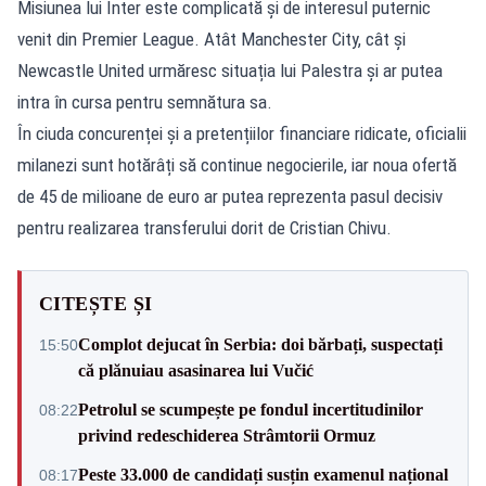
Misiunea lui Inter este complicată și de interesul puternic
venit din Premier League. Atât Manchester City, cât și
Newcastle United urmăresc situația lui Palestra și ar putea
intra în cursa pentru semnătura sa.
În ciuda concurenței și a pretențiilor financiare ridicate, oficialii
milanezi sunt hotărâți să continue negocierile, iar noua ofertă
de 45 de milioane de euro ar putea reprezenta pasul decisiv
pentru realizarea transferului dorit de Cristian Chivu.
CITEȘTE ȘI
Complot dejucat în Serbia: doi bărbați, suspectați
15:50
că plănuiau asasinarea lui Vučić
Petrolul se scumpește pe fondul incertitudinilor
08:22
privind redeschiderea Strâmtorii Ormuz
Peste 33.000 de candidați susțin examenul național
08:17