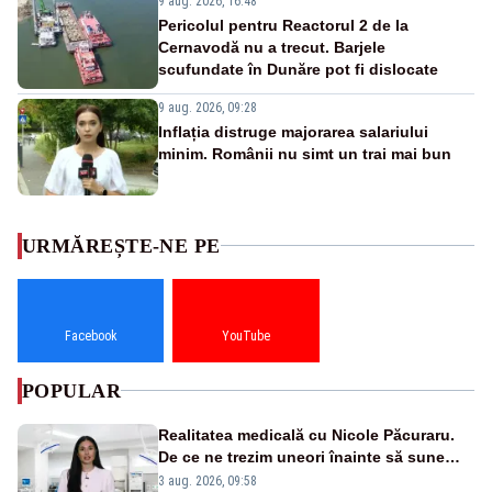
9 aug. 2026, 16:48
Pericolul pentru Reactorul 2 de la
Cernavodă nu a trecut. Barjele
scufundate în Dunăre pot fi dislocate
9 aug. 2026, 09:28
Inflația distruge majorarea salariului
minim. Românii nu simt un trai mai bun
URMĂREȘTE-NE PE
Facebook
YouTube
POPULAR
Realitatea medicală cu Nicole Păcuraru.
De ce ne trezim uneori înainte să sune
alarma?
3 aug. 2026, 09:58