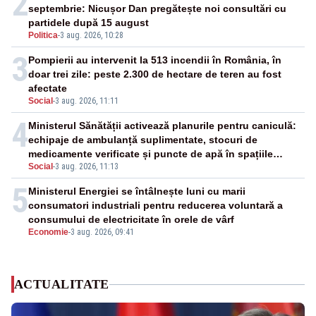
2
septembrie: Nicușor Dan pregătește noi consultări cu
partidele după 15 august
Politica
-
3 aug. 2026, 10:28
3
Pompierii au intervenit la 513 incendii în România, în
doar trei zile: peste 2.300 de hectare de teren au fost
afectate
Social
-
3 aug. 2026, 11:11
4
Ministerul Sănătății activează planurile pentru caniculă:
echipaje de ambulanță suplimentate, stocuri de
medicamente verificate și puncte de apă în spațiile
Social
-
3 aug. 2026, 11:13
publice
5
Ministerul Energiei se întâlnește luni cu marii
consumatori industriali pentru reducerea voluntară a
consumului de electricitate în orele de vârf
Economie
-
3 aug. 2026, 09:41
ACTUALITATE