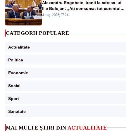
Alexandru Rogobete, ironii la adresa lui
Ilie Bolojan: „Ați consumat tot curentul
urmărind șobolani imaginari”
4 aug. 2026, 07:34
CATEGORII POPULARE
Actualitate
Politica
Economie
Social
Sport
Sanatate
MAI MULTE ȘTIRI DIN
ACTUALITATE