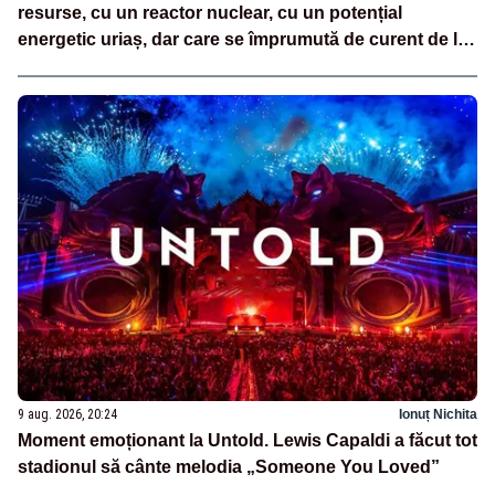
resurse, cu un reactor nuclear, cu un potențial
energetic uriaș, dar care se împrumută de curent de la
vecini?”
9 aug. 2026, 20:24
Ionuț Nichita
Moment emoționant la Untold. Lewis Capaldi a făcut tot
stadionul să cânte melodia „Someone You Loved”