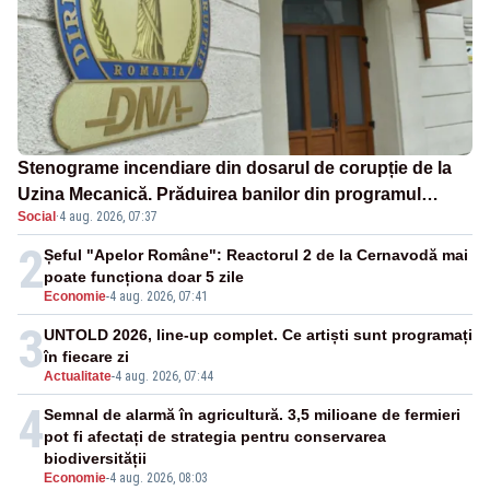
Stenograme incendiare din dosarul de corupție de la
Uzina Mecanică. Prăduirea banilor din programul
Social
·
4 aug. 2026, 07:37
SAFE, interceptată de DNA
2
Șeful "Apelor Române": Reactorul 2 de la Cernavodă mai
poate funcționa doar 5 zile
Economie
-
4 aug. 2026, 07:41
3
UNTOLD 2026, line-up complet. Ce artiști sunt programați
în fiecare zi
Actualitate
-
4 aug. 2026, 07:44
4
Semnal de alarmă în agricultură. 3,5 milioane de fermieri
pot fi afectați de strategia pentru conservarea
biodiversității
Economie
-
4 aug. 2026, 08:03