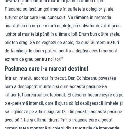
devotat şi un iubitor al muntelui până în ultima clipă.
Plecarea sa lasă un gol imens în sufletele colegilor și ale
tuturor celor care l-au cunoscut. Va rămâne în memoria
noastră ca un om de o rară noblețe, un salvator devotat și un
iubitor al muntelui până în ultima clipă.Drum bun către stele,
prieten drag! Să ne veghezi de acolo, de sus! Suntem alături
de familie și le dorim putere pentru a depăși acest moment
extrem de greu pentru noi toți"
Pasiunea care i-a marcat destinul
Într-un interviu acordat în trecut, Dan Colniceanu povestea
cum a descoperit muntele și cum această pasiune i-a
influențat parcursul profesional. El descria fiecare ieșire ca pe
o experiență intensă, care îl ajuta să își depășească limitele și
să îi ghideze pe alții în siguranță. Din păcate, această pasiune
avea să îi fie și ultimul drum, într-o tragedie care a șocat
comunitatea montană și colegii din structurile de intervenție.