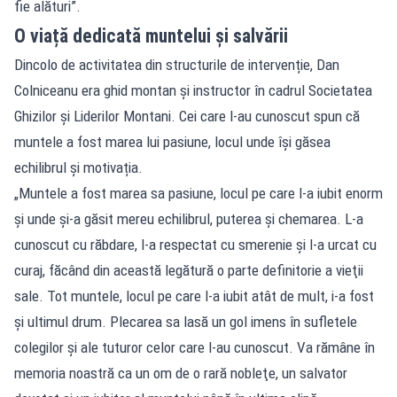
fie alături”.
O viață dedicată muntelui și salvării
Dincolo de activitatea din structurile de intervenție, Dan
Colniceanu era ghid montan și instructor în cadrul Societatea
Ghizilor și Liderilor Montani. Cei care l-au cunoscut spun că
muntele a fost marea lui pasiune, locul unde își găsea
echilibrul și motivația.
„Muntele a fost marea sa pasiune, locul pe care l-a iubit enorm
şi unde şi-a găsit mereu echilibrul, puterea şi chemarea. L-a
cunoscut cu răbdare, l-a respectat cu smerenie şi l-a urcat cu
curaj, făcând din această legătură o parte definitorie a vieţii
sale. Tot muntele, locul pe care l-a iubit atât de mult, i-a fost
şi ultimul drum. Plecarea sa lasă un gol imens în sufletele
colegilor şi ale tuturor celor care l-au cunoscut. Va rămâne în
memoria noastră ca un om de o rară nobleţe, un salvator