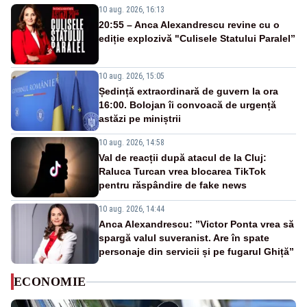
10 aug. 2026, 16:13
20:55 – Anca Alexandrescu revine cu o
ediție explozivă "Culisele Statului Paralel”
10 aug. 2026, 15:05
Ședință extraordinară de guvern la ora
16:00. Bolojan îi convoacă de urgență
astăzi pe miniștrii
10 aug. 2026, 14:58
Val de reacții după atacul de la Cluj:
Raluca Turcan vrea blocarea TikTok
pentru răspândire de fake news
10 aug. 2026, 14:44
Anca Alexandrescu: ”Victor Ponta vrea să
spargă valul suveranist. Are în spate
personaje din servicii și pe fugarul Ghiță”
ECONOMIE