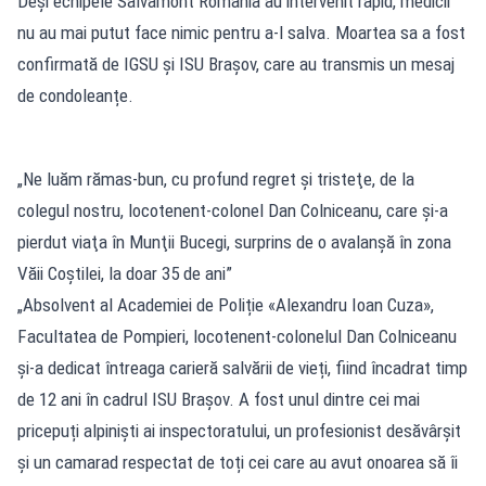
Deși echipele Salvamont România au intervenit rapid, medicii
nu au mai putut face nimic pentru a-l salva. Moartea sa a fost
confirmată de IGSU și ISU Brașov, care au transmis un mesaj
de condoleanțe.
„Ne luăm rămas-bun, cu profund regret şi tristeţe, de la
colegul nostru, locotenent-colonel Dan Colniceanu, care şi-a
pierdut viaţa în Munţii Bucegi, surprins de o avalanşă în zona
Văii Coştilei, la doar 35 de ani”
„Absolvent al Academiei de Poliție «Alexandru Ioan Cuza»,
Facultatea de Pompieri, locotenent-colonelul Dan Colniceanu
și-a dedicat întreaga carieră salvării de vieți, fiind încadrat timp
de 12 ani în cadrul ISU Brașov. A fost unul dintre cei mai
pricepuți alpiniști ai inspectoratului, un profesionist desăvârșit
și un camarad respectat de toți cei care au avut onoarea să îi