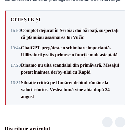
CITEȘTE ȘI
Complot dejucat în Serbia: doi bărbați, suspectați
15:50
că plănuiau asasinarea lui Vučić
ChatGPT pregătește o schimbare importantă.
19:44
Utilizatorii gratis primesc o funcție mult așteptată
Dinamo nu uită scandalul din primăvară. Mesajul
17:20
postat înaintea derby-ului cu Rapid
Situație critică pe Dunăre: debitul rămâne la
16:31
valori istorice. Vestea bună vine abia după 24
august
Distribuie articolul