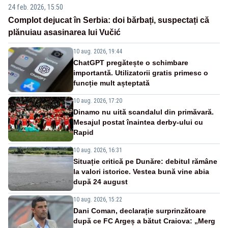
24 feb. 2026, 15:50
Complot dejucat în Serbia: doi bărbați, suspectați că
plănuiau asasinarea lui Vučić
10 aug. 2026, 19:44
ChatGPT pregătește o schimbare
importantă. Utilizatorii gratis primesc o
funcție mult așteptată
10 aug. 2026, 17:20
Dinamo nu uită scandalul din primăvară.
Mesajul postat înaintea derby-ului cu
Rapid
10 aug. 2026, 16:31
Situație critică pe Dunăre: debitul rămâne
la valori istorice. Vestea bună vine abia
după 24 august
10 aug. 2026, 15:22
Dani Coman, declarație surprinzătoare
după ce FC Argeș a bătut Craiova: „Merg