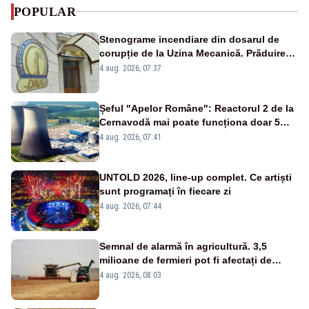
POPULAR
Stenograme incendiare din dosarul de
corupție de la Uzina Mecanică. Prăduirea
banilor din programul SAFE, interceptată
4 aug. 2026, 07:37
de DNA
Șeful "Apelor Române": Reactorul 2 de la
Cernavodă mai poate funcționa doar 5
zile
4 aug. 2026, 07:41
UNTOLD 2026, line-up complet. Ce artiști
sunt programați în fiecare zi
4 aug. 2026, 07:44
Semnal de alarmă în agricultură. 3,5
milioane de fermieri pot fi afectați de
strategia pentru conservarea
4 aug. 2026, 08:03
biodiversității