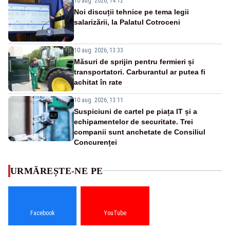
10 aug. 2026, 14:12
Noi discuții tehnice pe tema legii
salarizării, la Palatul Cotroceni
10 aug. 2026, 13:33
Măsuri de sprijin pentru fermieri și
transportatori. Carburantul ar putea fi
achitat în rate
10 aug. 2026, 13:11
Suspiciuni de cartel pe piața IT și a
echipamentelor de securitate. Trei
companii sunt anchetate de Consiliul
Concurenței
URMĂREȘTE-NE PE
Facebook
YouTube