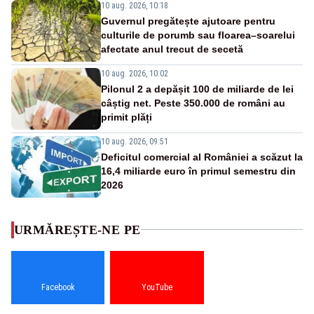
10 aug. 2026, 10:18
Guvernul pregătește ajutoare pentru
culturile de porumb sau floarea–soarelui
afectate anul trecut de secetă
10 aug. 2026, 10:02
Pilonul 2 a depășit 100 de miliarde de lei
câștig net. Peste 350.000 de români au
primit plăți
10 aug. 2026, 09:51
Deficitul comercial al României a scăzut la
16,4 miliarde euro în primul semestru din
2026
URMĂREȘTE-NE PE
Facebook
YouTube