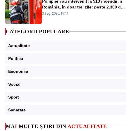
Pompierii au intervenit la 513 incendii în
România, în doar trei zile: peste 2.300 de
hectare de teren au fost afectate
3 aug. 2026, 11:11
CATEGORII POPULARE
Actualitate
Politica
Economie
Social
Sport
Sanatate
MAI MULTE ȘTIRI DIN
ACTUALITATE