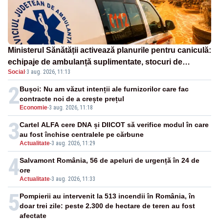
Ministerul Sănătății activează planurile pentru caniculă:
echipaje de ambulanță suplimentate, stocuri de
Social
·
3 aug. 2026, 11:13
medicamente verificate și puncte de apă în spațiile
publice
2
Bușoi: Nu am văzut intenții ale furnizorilor care fac
contracte noi de a crește prețul
Economie
-
3 aug. 2026, 11:18
3
Cartel ALFA cere DNA și DIICOT să verifice modul în care
au fost închise centralele pe cărbune
Actualitate
-
3 aug. 2026, 11:29
4
Salvamont România, 56 de apeluri de urgență în 24 de
ore
Actualitate
-
3 aug. 2026, 11:33
5
Pompierii au intervenit la 513 incendii în România, în
doar trei zile: peste 2.300 de hectare de teren au fost
afectate