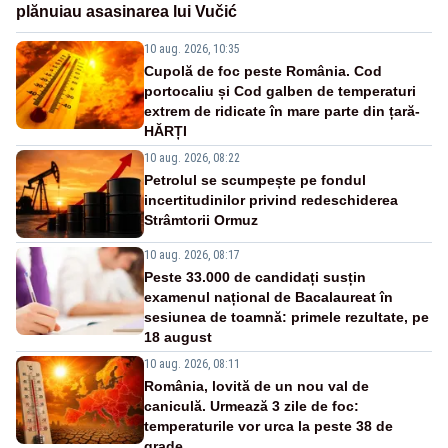
plănuiau asasinarea lui Vučić
10 aug. 2026, 10:35
Cupolă de foc peste România. Cod
portocaliu și Cod galben de temperaturi
extrem de ridicate în mare parte din țară-
HĂRȚI
10 aug. 2026, 08:22
Petrolul se scumpește pe fondul
incertitudinilor privind redeschiderea
Strâmtorii Ormuz
10 aug. 2026, 08:17
Peste 33.000 de candidați susțin
examenul național de Bacalaureat în
sesiunea de toamnă: primele rezultate, pe
18 august
10 aug. 2026, 08:11
România, lovită de un nou val de
caniculă. Urmează 3 zile de foc:
temperaturile vor urca la peste 38 de
grade