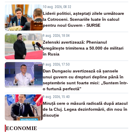
10 aug. 2026, 08:32
Liderii politici, așteptați zilele următoare
la Cotroceni. Scenariile luate în calcul
pentru noul Guvern - SURSE
9 aug. 2026, 18:04
Zelenski avertizează: Phenianul
pregătește trimiterea a 50.000 de militari
în Rusia
9 aug. 2026, 17:50
Dan Dungaciu avertizează că șansele
unui guvern cu drepturi depline până în
septembrie sunt foarte mici: „Suntem într-
o furtună perfectă”
9 aug. 2026, 15:40
Miruță cere o măsură radicală după atacul
de la Cluj. Legea dezinformării, din nou în
discuție
ECONOMIE