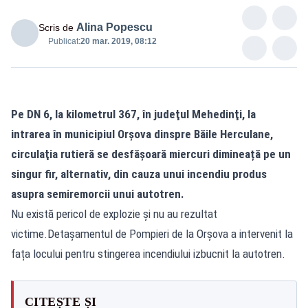
Alina Popescu
Scris de
Publicat:
20 mar. 2019, 08:12
Pe DN 6, la kilometrul 367, în judeţul Mehedinţi, la
intrarea în municipiul Orşova dinspre Băile Herculane,
circulaţia rutieră se desfăşoară miercuri dimineață pe un
singur fir, alternativ, din cauza unui incendiu produs
asupra semiremorcii unui autotren.
Nu există pericol de explozie şi nu au rezultat
victime.Detașamentul de Pompieri de la Orșova a intervenit la
fața locului pentru stingerea incendiului izbucnit la autotren.
CITEȘTE ȘI