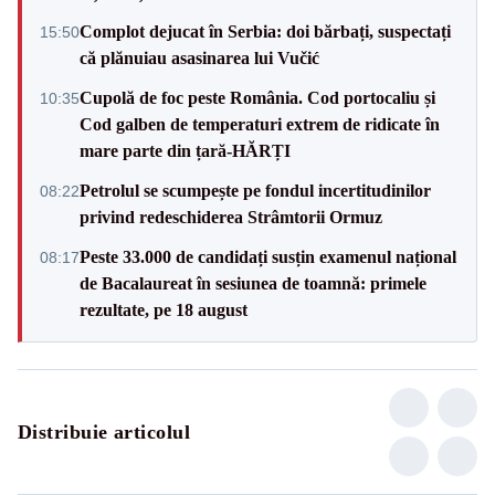
Complot dejucat în Serbia: doi bărbați, suspectați
15:50
că plănuiau asasinarea lui Vučić
Cupolă de foc peste România. Cod portocaliu și
10:35
Cod galben de temperaturi extrem de ridicate în
mare parte din țară-HĂRȚI
Petrolul se scumpește pe fondul incertitudinilor
08:22
privind redeschiderea Strâmtorii Ormuz
Peste 33.000 de candidați susțin examenul național
08:17
de Bacalaureat în sesiunea de toamnă: primele
rezultate, pe 18 august
Distribuie articolul