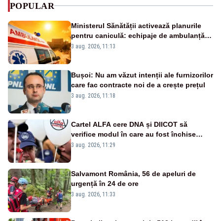
POPULAR
Ministerul Sănătății activează planurile
pentru caniculă: echipaje de ambulanță
suplimentate, stocuri de medicamente
3 aug. 2026, 11:13
verificate și puncte de apă în spațiile
publice
Bușoi: Nu am văzut intenții ale furnizorilor
care fac contracte noi de a crește prețul
3 aug. 2026, 11:18
Cartel ALFA cere DNA și DIICOT să
verifice modul în care au fost închise
centralele pe cărbune
3 aug. 2026, 11:29
Salvamont România, 56 de apeluri de
urgență în 24 de ore
3 aug. 2026, 11:33