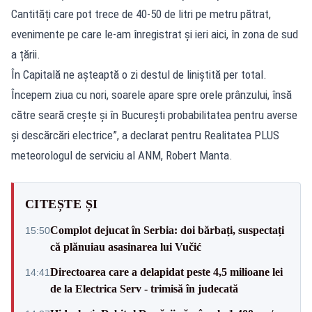
Cantități care pot trece de 40-50 de litri pe metru pătrat,
evenimente pe care le-am înregistrat și ieri aici, în zona de sud
a țării.
În Capitală ne așteaptă o zi destul de liniștită per total.
Începem ziua cu nori, soarele apare spre orele prânzului, însă
către seară crește și în București probabilitatea pentru averse
și descărcări electrice”, a declarat pentru Realitatea PLUS
meteorologul de serviciu al ANM, Robert Manta.
CITEȘTE ȘI
Complot dejucat în Serbia: doi bărbați, suspectați
15:50
că plănuiau asasinarea lui Vučić
Directoarea care a delapidat peste 4,5 milioane lei
14:41
de la Electrica Serv - trimisă în judecată