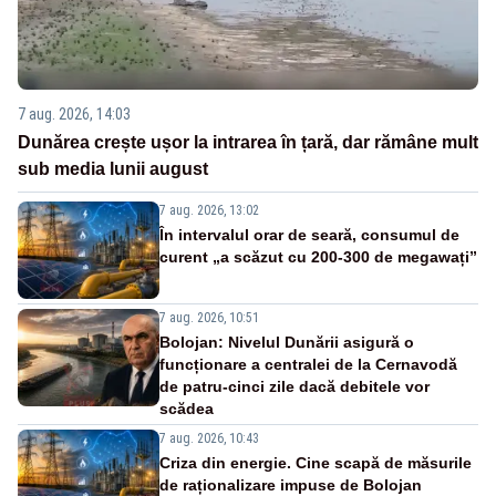
7 aug. 2026, 14:03
Dunărea crește ușor la intrarea în țară, dar rămâne mult
sub media lunii august
7 aug. 2026, 13:02
În intervalul orar de seară, consumul de
curent „a scăzut cu 200-300 de megawați”
7 aug. 2026, 10:51
Bolojan: Nivelul Dunării asigură o
funcționare a centralei de la Cernavodă
de patru-cinci zile dacă debitele vor
scădea
7 aug. 2026, 10:43
Criza din energie. Cine scapă de măsurile
de raționalizare impuse de Bolojan