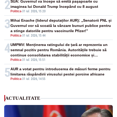
2
SUA: Guvernul va începe să emită paşapoarte cu
imaginea lui Donald Trump începând cu 8 august
Politica
-
31 iul. 2026, 15:20
3
Mihai Enache (liderul deputaților AUR): „Senatorii PNL și
Guvernul vor să scoată la vânzare bunuri publice pentru
a stinge datoriile pentru vaccinurile Pfizer!”
Politica
-
31 iul. 2026, 15:44
4
UMPMV: Menținerea ratingului de țară ar reprezenta un
semnal pozitiv pentru România. Autoritățile trebuie să
continue consolidarea stabilității economice și
Politica
-
31 iul. 2026, 15:51
financiare
5
AUR a votat pentru introducerea de măsuri ferme pentru
limitarea răspândirii virusului pestei porcine africane
Politica
-
31 iul. 2026, 14:55
ACTUALITATE