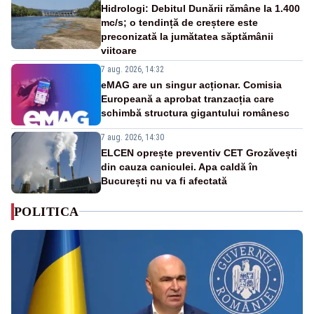
Hidrologi: Debitul Dunării rămâne la 1.400
mc/s; o tendință de creștere este
preconizată la jumătatea săptămânii
viitoare
7 aug. 2026, 14:32
eMAG are un singur acționar. Comisia
Europeană a aprobat tranzacția care
schimbă structura gigantului românesc
7 aug. 2026, 14:30
ELCEN oprește preventiv CET Grozăvești
din cauza caniculei. Apa caldă în
București nu va fi afectată
POLITICA