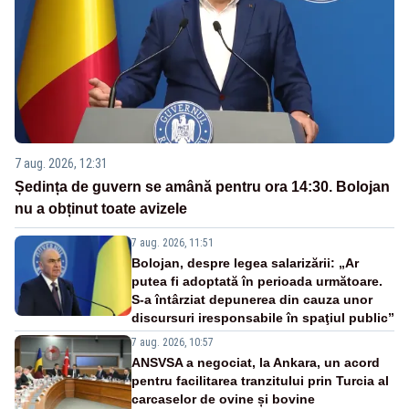
7 aug. 2026, 12:31
Ședința de guvern se amână pentru ora 14:30. Bolojan
nu a obținut toate avizele
7 aug. 2026, 11:51
Bolojan, despre legea salarizării: „Ar
putea fi adoptată în perioada următoare.
S-a întârziat depunerea din cauza unor
discursuri iresponsabile în spaţiul public”
7 aug. 2026, 10:57
ANSVSA a negociat, la Ankara, un acord
pentru facilitarea tranzitului prin Turcia al
carcaselor de ovine și bovine