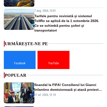
7 aug. 2026, 10:01
Tarifele pentru rovinietă și sistemul
TollRo se aplică de la 1 octombrie 2026.
Ce se schimbă pentru șoferi și
transportatori
URMĂREȘTE-NE PE
Facebook
YouTube
POPULAR
Scandal la FIFA! Consilierul lui Gianni
Infantino demisionează și atacă proiectul
privind investitorii străini
31 iul. 2026, 15:10