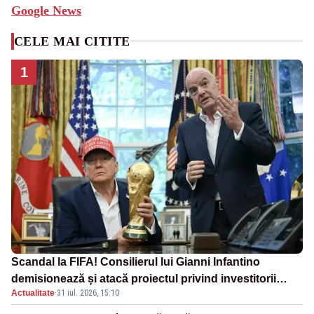
Google News
CELE MAI CITITE
1
Scandal la FIFA! Consilierul lui Gianni Infantino
demisionează și atacă proiectul privind investitorii
Actualitate
·
31 iul. 2026, 15:10
străini