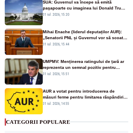
SUA: Guvernul va începe să emită
paşapoarte cu imaginea lui Donald Trump
începând cu 8 august
31 iul. 2026, 15:20
Mihai Enache (liderul deputaților AUR):
„Senatorii PNL și Guvernul vor să scoată
la vânzare bunuri publice pentru a stinge
31 iul. 2026, 15:44
datoriile pentru vaccinurile Pfizer!”
UMPMV: Menținerea ratingului de țară ar
reprezenta un semnal pozitiv pentru
România. Autoritățile trebuie să continue
31 iul. 2026, 15:51
consolidarea stabilității economice și
financiare
AUR a votat pentru introducerea de
măsuri ferme pentru limitarea răspândirii
virusului pestei porcine africane
31 iul. 2026, 14:55
CATEGORII POPULARE