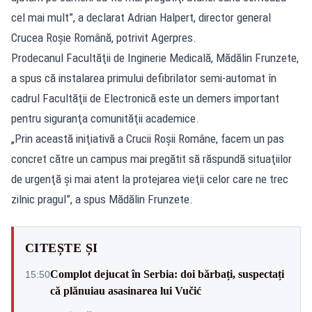
cel mai mult”, a declarat Adrian Halpert, director general
Crucea Roşie Română, potrivit
Agerpres
.
Prodecanul Facultăţii de Inginerie Medicală, Mădălin Frunzete,
a spus că instalarea primului defibrilator semi-automat în
cadrul Facultăţii de Electronică este un demers important
pentru siguranţa comunităţii academice.
„Prin această iniţiativă a Crucii Roşii Române, facem un pas
concret către un campus mai pregătit să răspundă situaţiilor
de urgenţă şi mai atent la protejarea vieţii celor care ne trec
zilnic pragul”, a spus Mădălin Frunzete.
CITEȘTE ȘI
Complot dejucat în Serbia: doi bărbați, suspectați
15:50
că plănuiau asasinarea lui Vučić