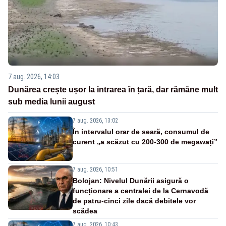
7 aug. 2026, 14:03
Dunărea crește ușor la intrarea în țară, dar rămâne mult
sub media lunii august
7 aug. 2026, 13:02
În intervalul orar de seară, consumul de
curent „a scăzut cu 200-300 de megawați”
7 aug. 2026, 10:51
Bolojan: Nivelul Dunării asigură o
funcționare a centralei de la Cernavodă
de patru-cinci zile dacă debitele vor
scădea
7 aug. 2026, 10:43