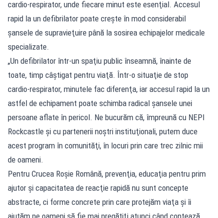
cardio-respirator, unde fiecare minut este esenţial. Accesul
rapid la un defibrilator poate creşte în mod considerabil
şansele de supravieţuire până la sosirea echipajelor medicale
specializate.
„Un defibrilator într-un spaţiu public înseamnă, înainte de
toate, timp câştigat pentru viaţă. Într-o situaţie de stop
cardio-respirator, minutele fac diferenţa, iar accesul rapid la un
astfel de echipament poate schimba radical şansele unei
persoane aflate în pericol. Ne bucurăm că, împreună cu NEPI
Rockcastle şi cu partenerii noştri instituţionali, putem duce
acest program în comunităţi, în locuri prin care trec zilnic mii
de oameni.
Pentru Crucea Roşie Română, prevenţia, educaţia pentru prim
ajutor şi capacitatea de reacţie rapidă nu sunt concepte
abstracte, ci forme concrete prin care protejăm viaţa şi îi
ajutăm pe oameni să fie mai pregătiţi atunci când contează