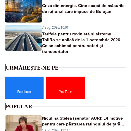
Criza din energie. Cine scapă de măsurile
de raționalizare impuse de Bolojan
7 aug. 2026, 10:01
Tarifele pentru rovinietă și sistemul
TollRo se aplică de la 1 octombrie 2026.
Ce se schimbă pentru șoferi și
transportatori
URMĂREȘTE-NE PE
Facebook
YouTube
POPULAR
Niculina Stelea (senator AUR): „4 motive
pentru care păstrarea ratingului de țară
nu este o reușită pentru Guvernul
1 aug. 2026, 11:51