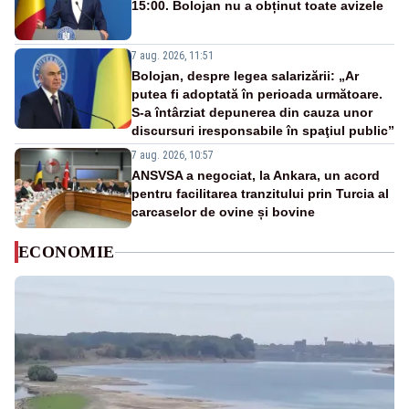
15:00. Bolojan nu a obținut toate avizele
7 aug. 2026, 11:51
Bolojan, despre legea salarizării: „Ar
putea fi adoptată în perioada următoare.
S-a întârziat depunerea din cauza unor
discursuri iresponsabile în spaţiul public”
7 aug. 2026, 10:57
ANSVSA a negociat, la Ankara, un acord
pentru facilitarea tranzitului prin Turcia al
carcaselor de ovine și bovine
ECONOMIE