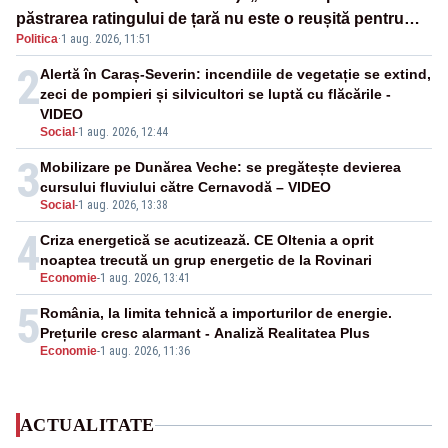
păstrarea ratingului de țară nu este o reușită pentru
Politica
·
1 aug. 2026, 11:51
Guvernul Bolojan”
2
Alertă în Caraș-Severin: incendiile de vegetație se extind,
zeci de pompieri și silvicultori se luptă cu flăcările -
VIDEO
Social
-
1 aug. 2026, 12:44
3
Mobilizare pe Dunărea Veche: se pregătește devierea
cursului fluviului către Cernavodă – VIDEO
Social
-
1 aug. 2026, 13:38
4
Criza energetică se acutizează. CE Oltenia a oprit
noaptea trecută un grup energetic de la Rovinari
Economie
-
1 aug. 2026, 13:41
5
România, la limita tehnică a importurilor de energie.
Prețurile cresc alarmant - Analiză Realitatea Plus
Economie
-
1 aug. 2026, 11:36
ACTUALITATE