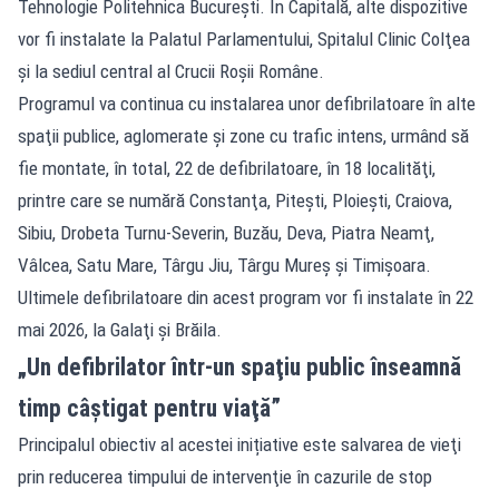
Tehnologie Politehnica Bucureşti. În Capitală, alte dispozitive
vor fi instalate la Palatul Parlamentului, Spitalul Clinic Colţea
şi la sediul central al Crucii Roşii Române.
Programul va continua cu instalarea unor defibrilatoare în alte
spaţii publice, aglomerate şi zone cu trafic intens, urmând să
fie montate, în total, 22 de defibrilatoare, în 18 localităţi,
printre care se numără Constanţa, Piteşti, Ploieşti, Craiova,
Sibiu, Drobeta Turnu-Severin, Buzău, Deva, Piatra Neamţ,
Vâlcea, Satu Mare, Târgu Jiu, Târgu Mureş şi Timişoara.
Ultimele defibrilatoare din acest program vor fi instalate în 22
mai 2026, la Galaţi şi Brăila.
„Un defibrilator într-un spaţiu public înseamnă
timp câştigat pentru viaţă”
Principalul obiectiv al acestei inițiative este salvarea de vieţi
prin reducerea timpului de intervenţie în cazurile de stop