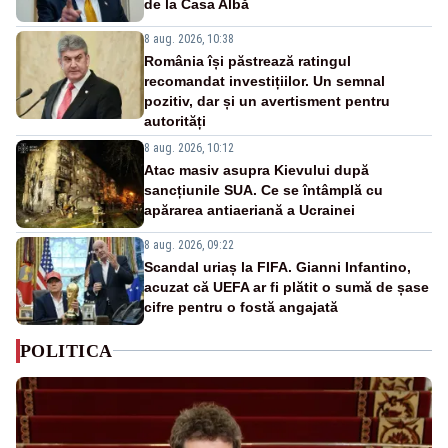
de la Casa Albă
8 aug. 2026, 10:38
România își păstrează ratingul
recomandat investițiilor. Un semnal
pozitiv, dar și un avertisment pentru
autorități
8 aug. 2026, 10:12
Atac masiv asupra Kievului după
sancțiunile SUA. Ce se întâmplă cu
apărarea antiaeriană a Ucrainei
8 aug. 2026, 09:22
Scandal uriaș la FIFA. Gianni Infantino,
acuzat că UEFA ar fi plătit o sumă de șase
cifre pentru o fostă angajată
POLITICA