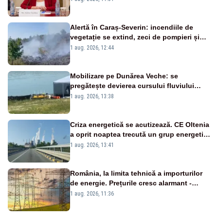
Bolojan”
Alertă în Caraș-Severin: incendiile de
vegetație se extind, zeci de pompieri și
silvicultori se luptă cu flăcările - VIDEO
1 aug. 2026, 12:44
Mobilizare pe Dunărea Veche: se
pregătește devierea cursului fluviului
către Cernavodă – VIDEO
1 aug. 2026, 13:38
Criza energetică se acutizează. CE Oltenia
a oprit noaptea trecută un grup energetic
de la Rovinari
1 aug. 2026, 13:41
România, la limita tehnică a importurilor
de energie. Prețurile cresc alarmant -
Analiză Realitatea Plus
1 aug. 2026, 11:36