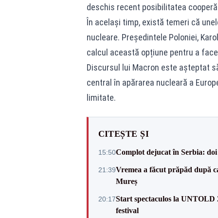
deschis recent posibilitatea cooperăr
În același timp, există temeri că unel
nucleare. Președintele Poloniei, Karol
calcul această opțiune pentru a face
Discursul lui Macron este așteptat să
central în apărarea nucleară a Europe
limitate.
CITEȘTE ȘI
Complot dejucat în Serbia: doi 
15:50
Vremea a făcut prăpăd după cani
21:39
Mureș
Start spectaculos la UNTOLD 20
20:17
festival