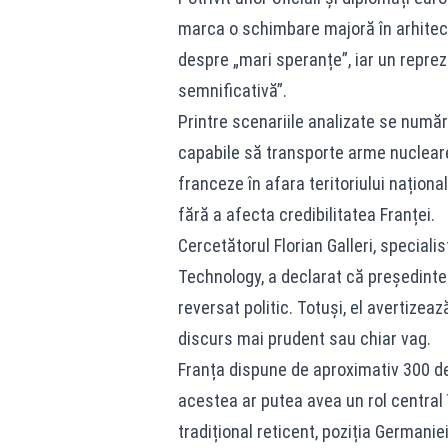
marca o schimbare majoră în arhitectu
despre „mari speranțe”, iar un repre
semnificativă”.
Printre scenariile analizate se numă
capabile să transporte arme nucleare
franceze în afara teritoriului național
fără a afecta credibilitatea Franței.
Cercetătorul Florian Galleri, special
Technology, a declarat că președinte
reversat politic. Totuși, el avertizea
discurs mai prudent sau chiar vag.
Franța dispune de aproximativ 300 de
acestea ar putea avea un rol central 
tradițional reticent, poziția Germani