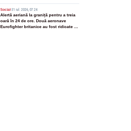
5
Social
-
31 iul. 2026, 07:24
Alertă aeriană la graniță pentru a treia
oară în 24 de ore. Două aeronave
Eurofighter britanice au fost ridicate de
la sol