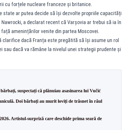
ii cu forțele nucleare franceze și britanice.
e state ar putea decide să își dezvolte propriile capacități
 Nawrocki, a declarat recent că Varșovia ar trebui să ia în
 față amenințărilor venite din partea Moscovei.
 clarifice dacă Franța este pregătită să își asume un rol
i sau dacă va rămâne la nivelul unei strategii prudente și
bărbați, suspectați că plănuiau asasinarea lui Vučić
culă. Doi bărbați au murit loviți de trăsnet în râul
26. Artistul-surpriză care deschide prima seară de