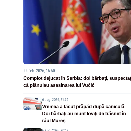
24 feb. 2026, 15:50
Complot dejucat în Serbia: doi bărbați, suspectaț
că plănuiau asasinarea lui Vučić
6 aug. 2026, 21:39
Vremea a făcut prăpăd după caniculă.
Doi bărbați au murit loviți de trăsnet în
râul Mureș
6 aug. 2026, 20:17