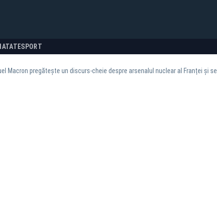
NATATE
SPORT
 Macron pregătește un discurs-cheie despre arsenalul nuclear al Franței și se