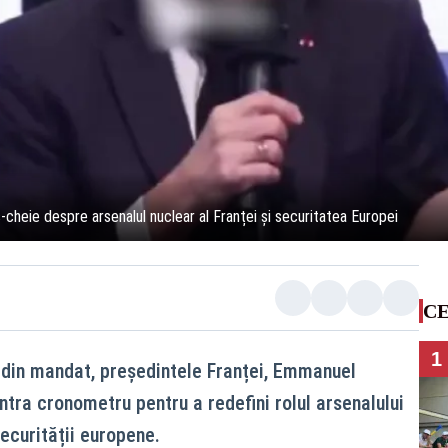
heie despre arsenalul nuclear al Franței și securitatea Europei
CE
1
 din mandat, președintele Franței, Emmanuel
ntra cronometru pentru a redefini rolul arsenalului
ecurității europene.