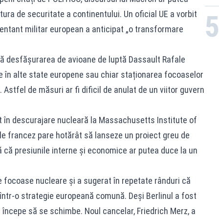
ra de securitate a continentului. Un oficial UE a vorbit
zentant militar european a anticipat „o transformare
ră desfășurarea de avioane de luptă Dassault Rafale
 în alte state europene sau chiar staționarea focoaselor
. Astfel de măsuri ar fi dificil de anulat de un viitor guvern
ist în descurajare nucleară la Massachusetts Institute of
le francez pare hotărât să lanseze un proiect greu de
ză că presiunile interne și economice ar putea duce la un
 focoase nucleare și a sugerat în repetate rânduri că
într-o strategie europeană comună. Deși Berlinul a fost
ei începe să se schimbe. Noul cancelar, Friedrich Merz, a