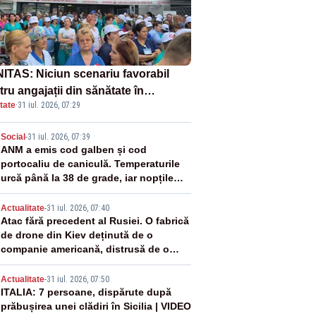
ITAS: Niciun scenariu favorabil
ru angajații din sănătate în
tate
·
31 iul. 2026, 07:29
ectul Legii salarizării
2
Social
-
31 iul. 2026, 07:39
ANM a emis cod galben și cod
portocaliu de caniculă. Temperaturile
urcă până la 38 de grade, iar nopțile
devin tropicale
3
Actualitate
-
31 iul. 2026, 07:40
Atac fără precedent al Rusiei. O fabrică
de drone din Kiev deținută de o
companie americană, distrusă de o
rachetă rusească
4
Actualitate
-
31 iul. 2026, 07:50
ITALIA: 7 persoane, dispărute după
prăbușirea unei clădiri în Sicilia | VIDEO