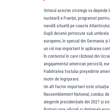
Viitorul acestei strategii va depinde
nucleară a Franței, programat pentru 
navală situată pe coasta Atlanticului
După decenii petrecute sub umbrela n
europene, în special din Germania și 
un rol mai important în apărarea cont
În contextul în care războiul din Ucrai
angajamentul american persistă, europ
Fiabilitatea fostului președinte ame
motiv de îngrijorare.
Un alt factor important este situația 
Rassemblement National, condus de M
alegerile prezidențiale din 2027 și e
Potrivit unor oficiali și diplomați eu