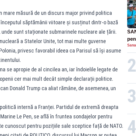
 în mare măsură de un discurs major privind politica
începutul săptămânii viitoare și susținut dintr-o bază
, unde sunt staționate submarinele nucleare ale țării.
SAN
pent
ucleară a Statelor Unite, tot mai multe guverne
Sana
proi
Polonia, privesc favorabil ideea ca Parisul să își asume
inentului.
na se apropie de al cincilea an, iar îndoielile legate de
enii cer mai mult decât simple declarații politice.
rican Donald Trump ca aliat rămâne, de asemenea, un
politică internă a Franței. Partidul de extremă dreapta
arine Le Pen, se află în fruntea sondajelor pentru
ste cunoscut pentru pozițiile sale sceptice față de NATO.
ropeni citați de POLITICO, discursul lui Macron ar putea