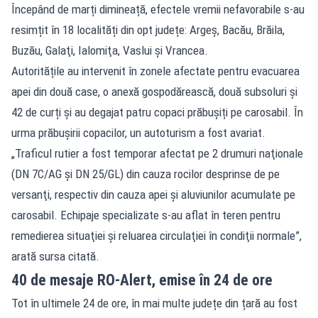
Începând de marți dimineață, efectele vremii nefavorabile s-au
resimțit în 18 localități din opt județe: Argeş, Bacău, Brăila,
Buzău, Galaţi, Ialomiţa, Vaslui şi Vrancea.
Autoritățile au intervenit în zonele afectate pentru evacuarea
apei din două case, o anexă gospodărească, două subsoluri și
42 de curți și au degajat patru
copaci prăbușiți
pe carosabil. În
urma prăbușirii copacilor, un autoturism a fost avariat.
„Traficul rutier a fost temporar afectat pe 2 drumuri naţionale
(DN 7C/AG şi DN 25/GL) din cauza rocilor desprinse de pe
versanţi, respectiv din cauza apei şi aluviunilor acumulate pe
carosabil. Echipaje specializate s-au aflat în teren pentru
remedierea situaţiei şi reluarea circulaţiei în condiţii normale”,
arată sursa citată.
40 de mesaje RO-Alert, emise în 24 de ore
Tot în ultimele 24 de ore, în mai multe județe din țară au fost