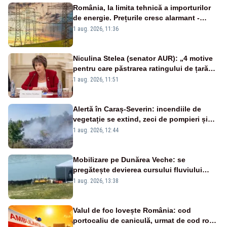
România, la limita tehnică a importurilor
de energie. Prețurile cresc alarmant -
Analiză Realitatea Plus
1 aug. 2026, 11:36
Niculina Stelea (senator AUR): „4 motive
pentru care păstrarea ratingului de țară
nu este o reușită pentru Guvernul
1 aug. 2026, 11:51
Bolojan”
Alertă în Caraș-Severin: incendiile de
vegetație se extind, zeci de pompieri și
silvicultori se luptă cu flăcările - VIDEO
1 aug. 2026, 12:44
Mobilizare pe Dunărea Veche: se
pregătește devierea cursului fluviului
către Cernavodă – VIDEO
1 aug. 2026, 13:38
Valul de foc lovește România: cod
portocaliu de caniculă, urmat de cod roșu