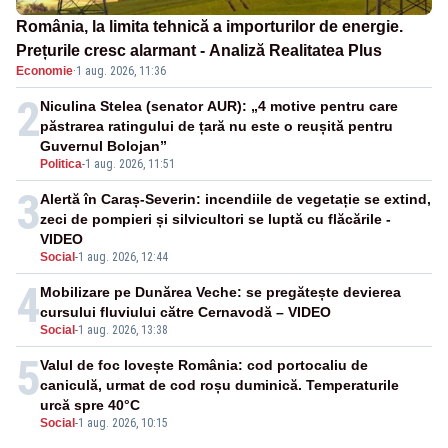
România, la limita tehnică a importurilor de energie.
Prețurile cresc alarmant - Analiză Realitatea Plus
Economie
·
1 aug. 2026, 11:36
2
Niculina Stelea (senator AUR): „4 motive pentru care
păstrarea ratingului de țară nu este o reușită pentru
Guvernul Bolojan”
Politica
-
1 aug. 2026, 11:51
3
Alertă în Caraș-Severin: incendiile de vegetație se extind,
zeci de pompieri și silvicultori se luptă cu flăcările -
VIDEO
Social
-
1 aug. 2026, 12:44
4
Mobilizare pe Dunărea Veche: se pregătește devierea
cursului fluviului către Cernavodă – VIDEO
Social
-
1 aug. 2026, 13:38
5
Valul de foc lovește România: cod portocaliu de
caniculă, urmat de cod roșu duminică. Temperaturile
urcă spre 40°C
Social
-
1 aug. 2026, 10:15