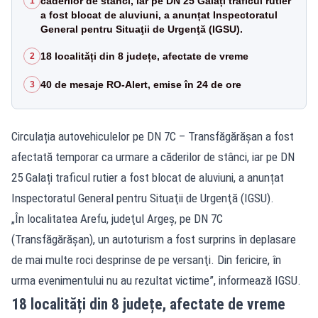
căderilor de stânci, iar pe DN 25 Galați traficul rutier
1
a fost blocat de aluviuni, a anunțat Inspectoratul
General pentru Situaţii de Urgenţă (IGSU).
18 localități din 8 județe, afectate de vreme
2
40 de mesaje RO-Alert, emise în 24 de ore
3
Circulația autovehiculelor pe DN 7C – Transfăgărășan a fost
afectată temporar ca urmare a căderilor de stânci, iar pe DN
25 Galați traficul rutier a fost blocat de aluviuni, a anunțat
Inspectoratul General pentru Situaţii de Urgenţă (IGSU).
„În localitatea Arefu, judeţul Argeş, pe DN 7C
(
Transfăgărăşan
), un autoturism a fost surprins în deplasare
de mai multe roci desprinse de pe versanţi. Din fericire, în
urma evenimentului nu au rezultat victime”, informează IGSU.
18 localități din 8 județe, afectate de vreme