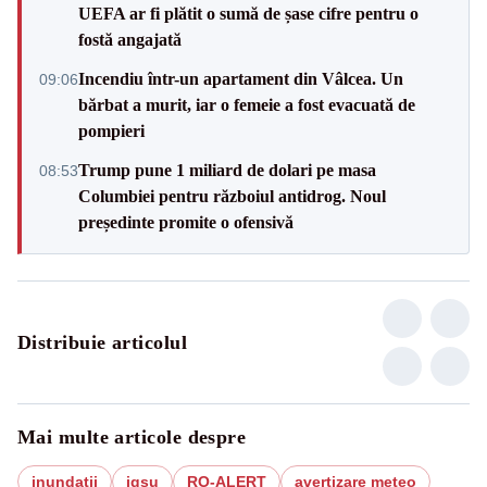
UEFA ar fi plătit o sumă de șase cifre pentru o
fostă angajată
Incendiu într-un apartament din Vâlcea. Un
09:06
bărbat a murit, iar o femeie a fost evacuată de
pompieri
Trump pune 1 miliard de dolari pe masa
08:53
Columbiei pentru războiul antidrog. Noul
președinte promite o ofensivă
Distribuie articolul
Mai multe articole despre
inundatii
igsu
RO-ALERT
avertizare meteo