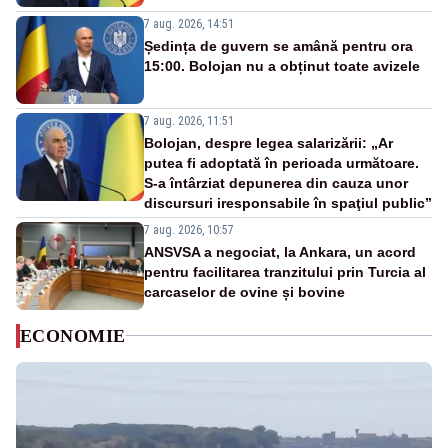
7 aug. 2026, 14:51
Ședința de guvern se amână pentru ora
15:00. Bolojan nu a obținut toate avizele
7 aug. 2026, 11:51
Bolojan, despre legea salarizării: „Ar
putea fi adoptată în perioada următoare.
S-a întârziat depunerea din cauza unor
discursuri iresponsabile în spaţiul public”
7 aug. 2026, 10:57
ANSVSA a negociat, la Ankara, un acord
pentru facilitarea tranzitului prin Turcia al
carcaselor de ovine și bovine
ECONOMIE