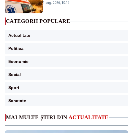
duminică. Temperaturile urcă spre 40°C
1 aug. 2026, 10:15
CATEGORII POPULARE
Actualitate
Politica
Economie
Social
Sport
Sanatate
MAI MULTE ȘTIRI DIN
ACTUALITATE