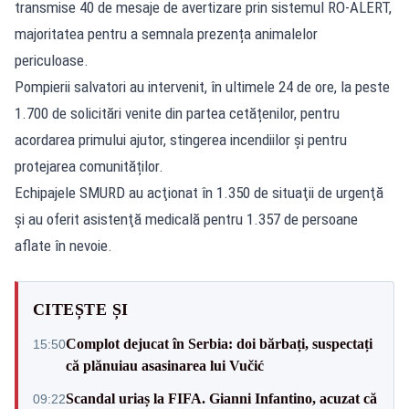
transmise 40 de mesaje de avertizare prin sistemul
RO-ALERT
,
majoritatea pentru a semnala prezența animalelor
periculoase.
Pompierii salvatori au intervenit, în ultimele 24 de ore, la peste
1.700 de solicitări venite din partea cetățenilor, pentru
acordarea primului ajutor, stingerea incendiilor și pentru
protejarea comunităților.
Echipajele SMURD au acţionat în 1.350 de situaţii de urgenţă
şi au oferit asistenţă medicală pentru 1.357 de persoane
aflate în nevoie.
CITEȘTE ȘI
Complot dejucat în Serbia: doi bărbați, suspectați
15:50
că plănuiau asasinarea lui Vučić
Scandal uriaș la FIFA. Gianni Infantino, acuzat că
09:22