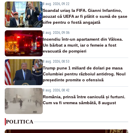
8 aug. 2026, 09:22
Scandal uriaș la FIFA. Gianni Infantino,
acuzat că UEFA ar fi plătit o sumă de șase
cifre pentru o fostă angajată
8 aug. 2026, 09:06
Incendiu într-un apartament din Vâlcea.
Un bărbat a murit, iar o femeie a fost
evacuată de pompieri
8 aug. 2026, 08:53
Trump pune 1 miliard de dolari pe masa
Columbiei pentru războiul antidrog. Noul
președinte promite o ofensivă
8 aug. 2026, 08:42
România, prinsă între caniculă și furtuni.
Cum va fi vremea sâmbătă, 8 august
POLITICA