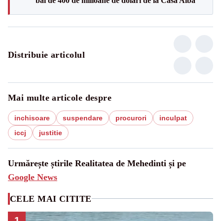
bal de 400 de milioane de dolari de la Casa Albă
Distribuie articolul
Mai multe articole despre
inchisoare
suspendare
procurori
inculpat
iccj
justitie
Urmărește știrile Realitatea de Mehedinti și pe
Google News
CELE MAI CITITE
1