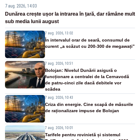
7 aug. 2026, 14:03
Dunărea crește ușor la intrarea în țară, dar rămâne mult
sub media lunii august
7 aug. 2026, 13:02
În intervalul orar de seară, consumul de
curent „a scăzut cu 200-300 de megawați”
7 aug. 2026, 10:51
Bolojan: Nivelul Dunării asigură o
funcționare a centralei de la Cernavodă
de patru-cinci zile dacă debitele vor
scădea
7 aug. 2026, 10:43
Criza din energie. Cine scapă de măsurile
de raționalizare impuse de Bolojan
7 aug. 2026, 10:01
Tarifele pentru rovinietă și sistemul