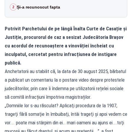
Și-a recunoscut fapta
2
Potrivit Parchetului de pe lângă Înalta Curte de Casație și
Justiție, procurorul de caz a sesizat Judecătoria Brașov
cu acordul de recunoaștere a vinovăției încheiat cu
inculpatul, cercetat pentru infracțiunea de instigare
publică.
Anchetatorii au stabilit că, la data de 30 august 2025, bărbatul
a publicat un comentariu la o postare video despre protestele
judecătorilor, prin care îi îndemna pe utilizatorii rețelei sociale
să comită infracțiuni împotriva magistraților.
„Domniile lor s-au răsculat? Aplicaţi procedura de la 1907,
trageţi fără somaţie în îmbuibaţi, întâi trageţi şi apoi vedem ce
vor... poate mai stârpim din ei.. mari oameni au ajuns ei...toţi
mucoşii au făcut dreptul, şi acum au pretenţii...”, a fost