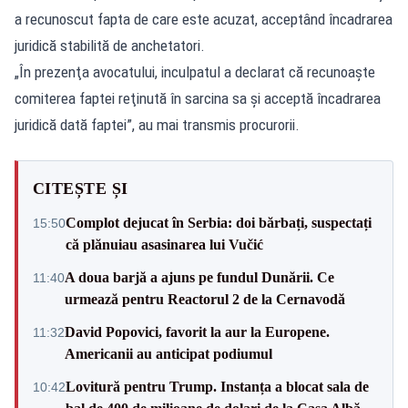
a recunoscut fapta de care este acuzat, acceptând încadrarea
juridică stabilită de anchetatori.
„În prezenţa avocatului, inculpatul a declarat că recunoaşte
comiterea faptei reţinută în sarcina sa şi acceptă încadrarea
juridică dată faptei”, au mai transmis procurorii.
CITEȘTE ȘI
Complot dejucat în Serbia: doi bărbați, suspectați
15:50
că plănuiau asasinarea lui Vučić
A doua barjă a ajuns pe fundul Dunării. Ce
11:40
urmează pentru Reactorul 2 de la Cernavodă
David Popovici, favorit la aur la Europene.
11:32
Americanii au anticipat podiumul
Lovitură pentru Trump. Instanța a blocat sala de
10:42