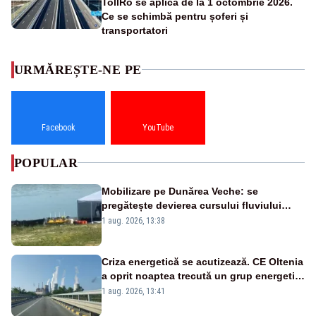
TollRo se aplică de la 1 octombrie 2026.
Ce se schimbă pentru șoferi și
transportatori
URMĂREȘTE-NE PE
Facebook
YouTube
POPULAR
Mobilizare pe Dunărea Veche: se
pregătește devierea cursului fluviului
către Cernavodă – VIDEO
1 aug. 2026, 13:38
Criza energetică se acutizează. CE Oltenia
a oprit noaptea trecută un grup energetic
de la Rovinari
1 aug. 2026, 13:41