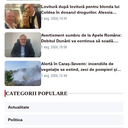
Lovitură după lovitură pentru blonda lui
Coldea în dosarul drogurilor. Alessia
Păcuraru explică decizia magistraților
1 aug. 2026, 14:39
Avertisment sumbru de la Apele Române:
Debitul Dunării va continua să scadă.
Cernavodă s-ar putea închide în 4 zile
1 aug. 2026, 18:08
Alertă în Caraș-Severin: incendiile de
vegetație se extind, zeci de pompieri și
silvicultori se luptă cu flăcările - VIDEO
1 aug. 2026, 12:44
CATEGORII POPULARE
Actualitate
Politica