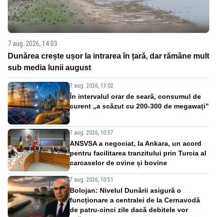
7 aug. 2026, 14:03
Dunărea crește ușor la intrarea în țară, dar rămâne mult
sub media lunii august
7 aug. 2026, 13:02
În intervalul orar de seară, consumul de
curent „a scăzut cu 200-300 de megawați”
7 aug. 2026, 10:57
ANSVSA a negociat, la Ankara, un acord
pentru facilitarea tranzitului prin Turcia al
carcaselor de ovine și bovine
7 aug. 2026, 10:51
Bolojan: Nivelul Dunării asigură o
funcționare a centralei de la Cernavodă
de patru-cinci zile dacă debitele vor