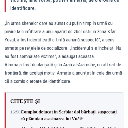
identificare.
„În urma sirenelor care au sunat cu puţin timp în urmă cu
privire la o infiltrare a unui aparat de zbor ostil în zona Kfar
Yuval, a fost identificată o ţintă aeriană suspectă”, a scris
armata pe reţelele de socializare. „Incidentul s-a încheiat. Nu
au fost semnalate victime”, a adăugat aceasta.
Alarma a fost declanşată şi în Arab al-Aramshe, un alt sat de
frontieră, din acelaşi motiv. Armata a anunţat în cele din urmă
că a comis o eroare de identificare.
CITEȘTE ȘI
Complot dejucat în Serbia: doi bărbați, suspectați
15:50
că plănuiau asasinarea lui Vučić