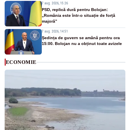
7 aug. 2026, 15:26
PSD, replică dură pentru Bolojan:
„România este într-o situație de forță
majoră”
7 aug. 2026, 14:51
Ședința de guvern se amână pentru ora
15:00. Bolojan nu a obținut toate avizele
ECONOMIE