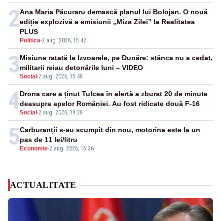
2
Ana Maria Păcuraru demască planul lui Bolojan. O nouă
ediție explozivă a emisiunii „Miza Zilei” la Realitatea
PLUS
Politica
-
2 aug. 2026, 15:42
3
Misiune ratată la Izvoarele, pe Dunăre: stânca nu a cedat,
militarii reiau detonările luni – VIDEO
Social
-
2 aug. 2026, 15:48
4
Drona care a ținut Tulcea în alertă a zburat 20 de minute
deasupra apelor României. Au fost ridicate două F-16
Social
-
2 aug. 2026, 19:28
5
Carburanții s-au scumpit din nou, motorina este la un
pas de 11 lei/litru
Economie
-
2 aug. 2026, 15:36
ACTUALITATE