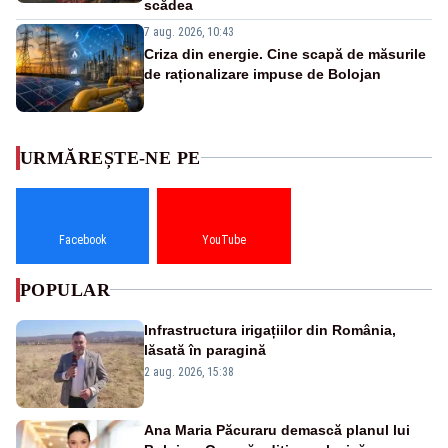
scădea
7 aug. 2026, 10:43
Criza din energie. Cine scapă de măsurile
de raționalizare impuse de Bolojan
URMĂREȘTE-NE PE
Facebook
YouTube
POPULAR
Infrastructura irigațiilor din România,
lăsată în paragină
2 aug. 2026, 15:38
Ana Maria Păcuraru demască planul lui