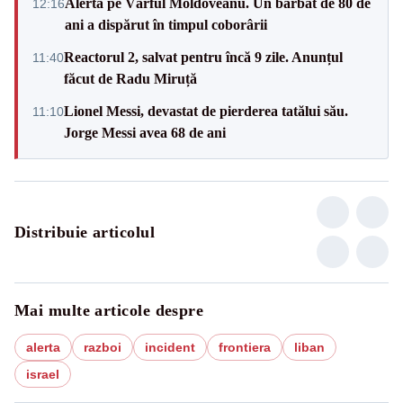
Alertă pe Vârful Moldoveanu. Un bărbat de 80 de
12:16
ani a dispărut în timpul coborârii
Reactorul 2, salvat pentru încă 9 zile. Anunțul
11:40
făcut de Radu Miruță
Lionel Messi, devastat de pierderea tatălui său.
11:10
Jorge Messi avea 68 de ani
Distribuie articolul
Mai multe articole despre
alerta
razboi
incident
frontiera
liban
israel