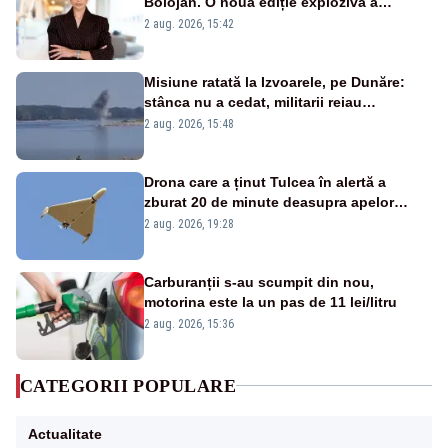
Bolojan. O nouă ediție explozivă a
emisiunii „Miza Zilei” la Realitatea PLUS
2 aug. 2026, 15:42
Misiune ratată la Izvoarele, pe Dunăre:
stânca nu a cedat, militarii reiau
detonările luni – VIDEO
2 aug. 2026, 15:48
Drona care a ținut Tulcea în alertă a
zburat 20 de minute deasupra apelor
României. Au fost ridicate două F-16
2 aug. 2026, 19:28
Carburanții s-au scumpit din nou,
motorina este la un pas de 11 lei/litru
2 aug. 2026, 15:36
CATEGORII POPULARE
Actualitate