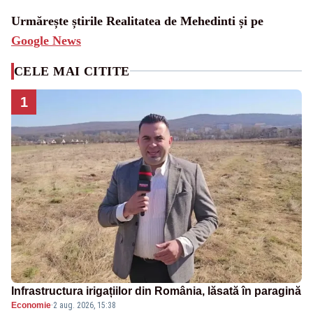
Urmărește știrile Realitatea de Mehedinti și pe
Google News
CELE MAI CITITE
1
Infrastructura irigațiilor din România, lăsată în paragină
Economie
·
2 aug. 2026, 15:38