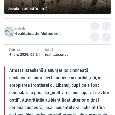
Armata israeliană, în alertă
Scris de
Realitatea de Mehedinti
Publicat
Sursă
4 iun. 2026, 08:14
realitatea.net
Armata israeliană a anunțat joi dimineață
declanșarea unor alerte aeriene în nordul țării, în
apropierea frontierei cu Libanul, după ce a fost
semnalată o posibilă „infiltrare a unui aparat de zbor
ostil”. Autoritățile au identificat ulterior o țintă
aeriană suspectă, însă incidentul s-a încheiat fără
victime, fiind vorba, potrivit armatei, de o eroare de