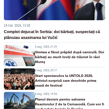
24 feb. 2026, 15:50
Complot dejucat în Serbia: doi bărbați, suspectați că
plănuiau asasinarea lui Vučić
6 aug. 2026, 21:39
Vremea a făcut prăpăd după caniculă. Doi
bărbați au murit loviți de trăsnet în râul
Mureș
6 aug. 2026, 20:17
Start spectaculos la UNTOLD 2026.
Artistul-surpriză care deschide prima
seară de festival
6 aug. 2026, 19:56
Planul decisiv pentru salvarea
Reactorului 2 de la Cernavodă. Cum vor fi
scufundate barjele în Dunăre