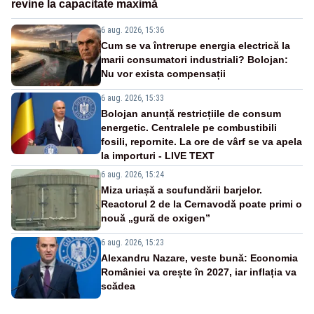
revine la capacitate maximă
6 aug. 2026, 15:36
Cum se va întrerupe energia electrică la
marii consumatori industriali? Bolojan:
Nu vor exista compensații
6 aug. 2026, 15:33
Bolojan anunță restricțiile de consum
energetic. Centralele pe combustibili
fosili, repornite. La ore de vârf se va apela
la importuri - LIVE TEXT
6 aug. 2026, 15:24
Miza uriașă a scufundării barjelor.
Reactorul 2 de la Cernavodă poate primi o
nouă „gură de oxigen”
6 aug. 2026, 15:23
Alexandru Nazare, veste bună: Economia
României va crește în 2027, iar inflația va
scădea