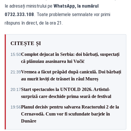
le adresați ministrului pe
WhatsApp, la numărul
0732.333.108
. Toate problemele semnalate vor primi
răspuns în direct, de la ora 21.
CITEȘTE ȘI
Complot dejucat în Serbia: doi bărbați, suspectați
15:50
că plănuiau asasinarea lui Vučić
Vremea a făcut prăpăd după caniculă. Doi bărbați
21:39
au murit loviți de trăsnet în râul Mureș
Start spectaculos la UNTOLD 2026. Artistul-
20:17
surpriză care deschide prima seară de festival
Planul decisiv pentru salvarea Reactorului 2 de la
19:56
Cernavodă. Cum vor fi scufundate barjele în
Dunăre