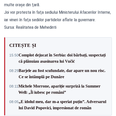
multe oraşe din ţară.
Joi vor protesta în faţa sediului Ministerului Afacerilor Interne,
iar vineri în faţa sediilor partidelor aflate la guvernare.
Sursa: Realitatea de Mehedinti
CITEȘTE ȘI
Complot dejucat în Serbia: doi bărbați, suspectați
15:50
că plănuiau asasinarea lui Vučić
Barjele au fost scufundate, dar apare un nou risc.
08:29
Ce se întâmplă pe Dunăre
Michele Morrone, apariție surpriză la Summer
08:11
Well: „Îi iubesc pe români”
„E idolul meu, dar m-a speriat puțin”. Adversarul
08:05
lui David Popovici, impresionat de român