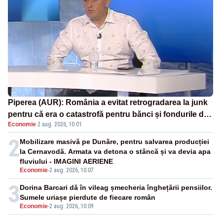
Piperea (AUR): România a evitat retrogradarea la junk
pentru că era o catastrofă pentru bănci și fondurile de
Economie
·
2 aug. 2026, 10:01
pensii
2
Mobilizare masivă pe Dunăre, pentru salvarea producției
la Cernavodă. Armata va detona o stâncă și va devia apa
fluviului - IMAGINI AERIENE
Economie
-
2 aug. 2026, 10:07
3
Dorina Barcari dă în vileag șmecheria înghețării pensiilor.
Sumele uriașe pierdute de fiecare român
Economie
-
2 aug. 2026, 10:09