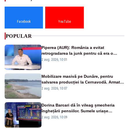
Facebook
YouTube
POPULAR
Piperea (AUR): România a evitat
retrogradarea la junk pentru că era o
catastrofă pentru bănci și fondurile de
2 aug. 2026, 10:01
pensii
Mobilizare masivă pe Dunăre, pentru
salvarea producției la Cernavodă. Armata
va detona o stâncă și va devia apa
2 aug. 2026, 10:07
fluviului - IMAGINI AERIENE
Dorina Barcari dă în vileag șmecheria
înghețării pensiilor. Sumele uriașe
pierdute de fiecare român
2 aug. 2026, 10:09