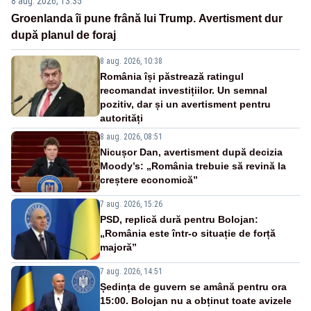
8 aug. 2026, 13:35
Groenlanda îi pune frână lui Trump. Avertisment dur
după planul de foraj
8 aug. 2026, 10:38
România își păstrează ratingul
recomandat investițiilor. Un semnal
pozitiv, dar și un avertisment pentru
autorități
8 aug. 2026, 08:51
Nicușor Dan, avertisment după decizia
Moody’s: „România trebuie să revină la
creștere economică”
7 aug. 2026, 15:26
PSD, replică dură pentru Bolojan:
„România este într-o situație de forță
majoră”
7 aug. 2026, 14:51
Ședința de guvern se amână pentru ora
15:00. Bolojan nu a obținut toate avizele