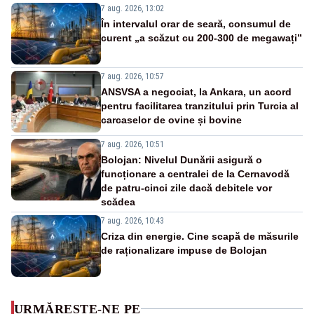
7 aug. 2026, 13:02
În intervalul orar de seară, consumul de
curent „a scăzut cu 200-300 de megawați”
7 aug. 2026, 10:57
ANSVSA a negociat, la Ankara, un acord
pentru facilitarea tranzitului prin Turcia al
carcaselor de ovine și bovine
7 aug. 2026, 10:51
Bolojan: Nivelul Dunării asigură o
funcționare a centralei de la Cernavodă
de patru-cinci zile dacă debitele vor
scădea
7 aug. 2026, 10:43
Criza din energie. Cine scapă de măsurile
de raționalizare impuse de Bolojan
URMĂREȘTE-NE PE