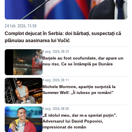
24 feb. 2026, 15:50
Complot dejucat în Serbia: doi bărbați, suspectați că
plănuiau asasinarea lui Vučić
9 aug. 2026, 08:29
Barjele au fost scufundate, dar apare un
nou risc. Ce se întâmplă pe Dunăre
9 aug. 2026, 08:11
Michele Morrone, apariție surpriză la
Summer Well: „Îi iubesc pe români”
9 aug. 2026, 08:05
„E idolul meu, dar m-a speriat puțin”.
Adversarul lui David Popovici,
impresionat de român