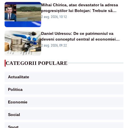
Mihai Chirica, atac devastator la adresa
progresiștilor lui Bolojan: Trebuie să
protejăm și natura, dar nu șținem omaneii
2 aug. 2026, 10:12
în stare permanentă de alertă
Daniel Udrescu: De ce patrimoniul va
deveni conceptul central al economiei
viitoare?
2 aug. 2026, 09:22
CATEGORII POPULARE
Actualitate
Politica
Economie
Social
Sport