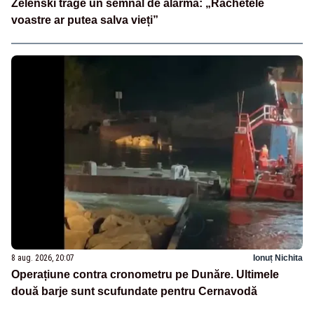
Zelenski trage un semnal de alarmă: „Rachetele
voastre ar putea salva vieți”
8 aug. 2026, 20:07
Ionuț Nichita
Operațiune contra cronometru pe Dunăre. Ultimele
două barje sunt scufundate pentru Cernavodă