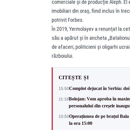
comerciale și de producție Aleph. El 
imobiliari din oraș, fiind inclus în tr
potrivit Forbes.
În 2019, Yermolayev a renunțat la ce
său a apărut și în ancheta „Batalion
de afaceri, politicieni și oligarhi ucr
războiului.
CITEȘTE ȘI
Complot dejucat în Serbia: doi 
15:50
Bolojan: Vom aproba în maxi
11:18
personalului din creșele inaugu
Operațiunea de pe brațul Bala i
10:50
la ora 15:00