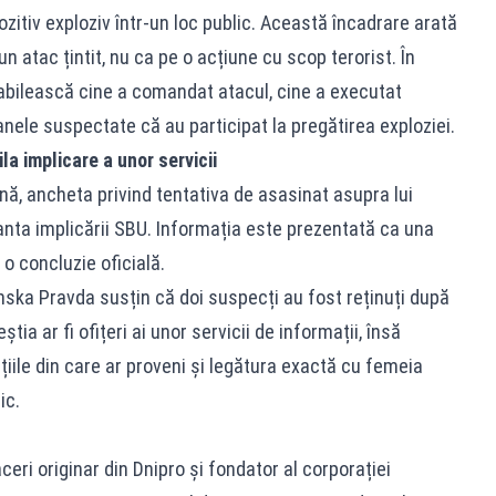
itiv exploziv într-un loc public. Această încadrare arată
n atac țintit, nu ca pe o acțiune cu scop terorist. În
abilească cine a comandat atacul, cine a executat
anele suspectate că au participat la pregătirea exploziei.
a implicare a unor servicii
ană, ancheta privind tentativa de asasinat asupra lui
anta implicării SBU. Informația este prezentată ca una
 o concluzie oficială.
inska Pravda susțin că doi suspecți au fost reținuți după
ia ar fi ofițeri ai unor servicii de informații, însă
ituțiile din care ar proveni și legătura exactă cu femeia
ic.
ri originar din Dnipro și fondator al corporației