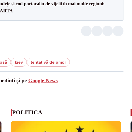
dețe și cod portocaliu de vijelii în mai multe regiuni:
 HARTA
cisă
kiev
tentativă de omor
hedinti și pe
Google News
POLITICA