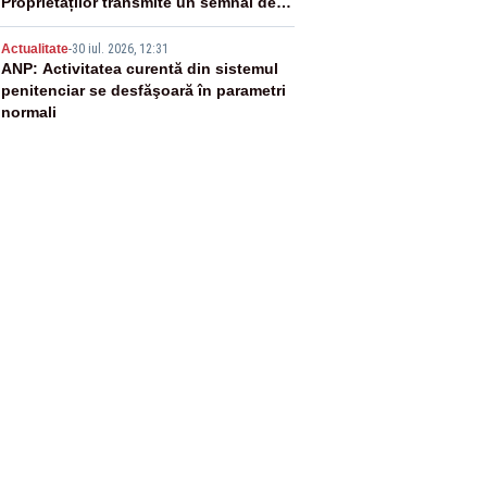
Proprietăților transmite un semnal de
neîncredere investitorilor”
5
Actualitate
-
30 iul. 2026, 12:31
ANP: Activitatea curentă din sistemul
penitenciar se desfăşoară în parametri
normali