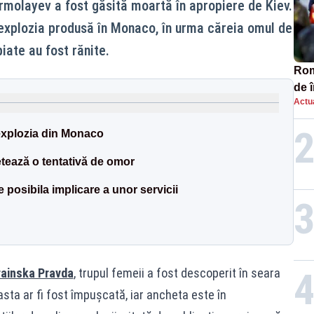
molayev a fost găsită moartă în apropiere de Kiev.
 explozia produsă în Monaco, în urma căreia omul de
iate au fost rănite.
Româ
de 
Actua
comp
SO
 explozia din Monaco
tează o tentativă de omor
posibila implicare a unor servicii
ainska Pravda
, trupul femeii a fost descoperit în seara
ceasta ar fi fost împușcată, iar ancheta este în