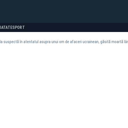
NATATE
SPORT
la suspectă în atentatul asupra unui om de afaceri ucrainean, găsită moartă lâ