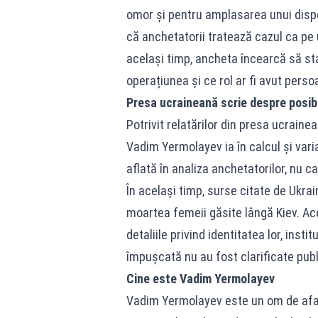
omor și pentru amplasarea unui dispoz
că anchetatorii tratează cazul ca pe u
același timp, ancheta încearcă să st
operațiunea și ce rol ar fi avut perso
Presa ucraineană scrie despre posibil
Potrivit relatărilor din presa ucraine
Vadim Yermolayev ia în calcul și vari
aflată în analiza anchetatorilor, nu ca
În același timp, surse citate de Ukra
moartea femeii găsite lângă Kiev. Aceșt
detaliile privind identitatea lor, inst
împușcată nu au fost clarificate publ
Cine este Vadim Yermolayev
Vadim Yermolayev este un om de aface