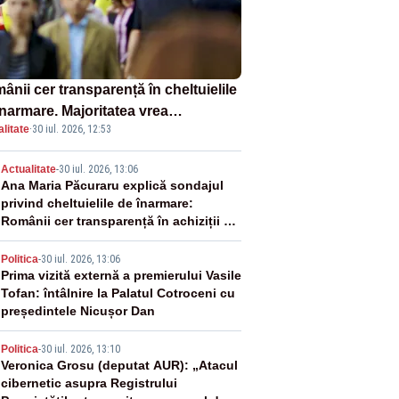
nii cer transparență în cheltuielile
înarmare. Majoritatea vrea
litate
·
30 iul. 2026, 12:53
etiție reală și industrie locală –
NDAJ
2
Actualitate
-
30 iul. 2026, 13:06
Ana Maria Păcuraru explică sondajul
privind cheltuielile de înarmare:
Românii cer transparență în achiziții și
un echilibru între partenerii externi
3
Politica
-
30 iul. 2026, 13:06
Prima vizită externă a premierului Vasile
Tofan: întâlnire la Palatul Cotroceni cu
președintele Nicușor Dan
4
Politica
-
30 iul. 2026, 13:10
Veronica Grosu (deputat AUR): „Atacul
cibernetic asupra Registrului