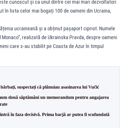
este cunoscut și ca unul dintre cei mai mari dezvoltatori
ecut în lista celor mai bogați 100 de oameni din Ucraina,
tățenia ucraineană și a obținut pașaport cipriot. Numele
ul Monaco”, realizată de Ukrainska Pravda, despre oameni
aineni care s-au stabilit pe Coasta de Azur în timpul
bărbați, suspectați că plănuiau asasinarea lui Vučić
mum două săptămâni un memorandum pentru angajarea
rate
ntră în faza decisivă. Prima barjă ar putea fi scufundată