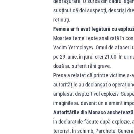
desfășurare. O sursă din cadrul agenți
susținut că doi suspecți, descriși drep
reținuți.
Femeia ar fi avut legătură cu exploz
Moartea femeii este analizată în cont
Vadim Yermolayev. Omul de afaceri uc
pe 29 iunie, în jurul orei 21:00. În ur
două au suferit răni grave.
Presa a relatat că printre victime s-a
autoritățile au declanșat o operațiun
amplasat dispozitivul exploziv. Suspe
imaginile au devenit un element impo
Autoritățile din Monaco anchetează 
În declarațiile făcute după explozie,
terorist. În schimb, Parchetul Genera