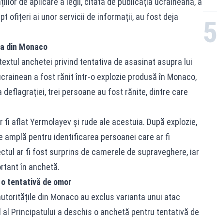
ilor de aplicare a legii, citată de publicația ucraineană, a
t ofițeri ai unor servicii de informații, au fost deja
ia din Monaco
extul anchetei privind tentativa de asasinat asupra lui
rainean a fost rănit într-o explozie produsă în Monaco,
ma deflagrației, trei persoane au fost rănite, dintre care
r fi aflat Yermolayev și rude ale acestuia. După explozie,
e amplă pentru identificarea persoanei care ar fi
ctul ar fi fost surprins de camerele de supraveghere, iar
rtant în anchetă.
o tentativă de omor
 autoritățile din Monaco au exclus varianta unui atac
l al Principatului a deschis o anchetă pentru tentativă de