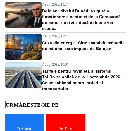
7 aug. 2026, 10:51
Bolojan: Nivelul Dunării asigură o
funcționare a centralei de la Cernavodă
de patru-cinci zile dacă debitele vor
scădea
7 aug. 2026, 10:43
Criza din energie. Cine scapă de măsurile
de raționalizare impuse de Bolojan
7 aug. 2026, 10:01
Tarifele pentru rovinietă și sistemul
TollRo se aplică de la 1 octombrie 2026.
Ce se schimbă pentru șoferi și
transportatori
URMĂREȘTE-NE PE
Facebook
YouTube