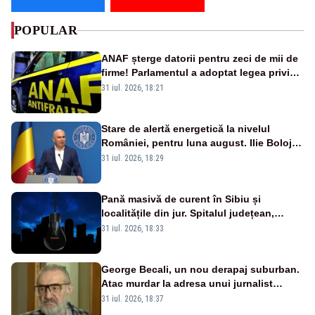
POPULAR
ANAF șterge datorii pentru zeci de mii de
firme! Parlamentul a adoptat legea privind
amnistia fiscală
31 iul. 2026, 18:21
Stare de alertă energetică la nivelul
României, pentru luna august. Ilie Bolojan
a anunțat importuri și posibile restricții –
31 iul. 2026, 18:29
VIDEO
Pană masivă de curent în Sibiu și
localitățile din jur. Spitalul județean,
semafoarele, rețelele de telefonie, grav
31 iul. 2026, 18:33
afectate
George Becali, un nou derapaj suburban.
Atac murdar la adresa unui jurnalist
sportiv – AUDIO
31 iul. 2026, 18:37