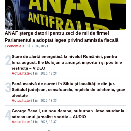
ANAF șterge datorii pentru zeci de mii de firme!
Parlamentul a adoptat legea privind amnistia fiscală
Economie
·
31 iul. 2026, 18:21
2
Stare de alertă energetică la nivelul României, pentru
luna august. Ilie Bolojan a anunțat importuri și posibile
restricții – VIDEO
Actualitate
-
31 iul. 2026, 18:29
3
Pană masivă de curent în Sibiu și localitățile din jur.
Spitalul județean, semafoarele, rețelele de telefonie, grav
afectate
Actualitate
-
31 iul. 2026, 18:33
4
George Becali, un nou derapaj suburban. Atac murdar la
adresa unui jurnalist sportiv – AUDIO
Actualitate
-
31 iul. 2026, 18:37