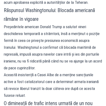
acum aprobarea explicită a autorităților de la Teheran.
Răspunsul Washingtonului: Blocada americană
rămâne în vigoare
Președintele american Donald Trump a salutat vineri
deschiderea temporară a strâmtorii, însă a menținut o poziție
fermă în ceea ce privește presiunea economică asupra
Iranului. Washingtonul a confirmat că blocada maritimă de
represalii, impusă asupra navelor care intră și ies din porturile
iraniene, nu va fi ridicată până când nu se va ajunge la un acord
de pace cuprinzător.
Această insistență a Casei Albe de a menține sancțiunile
active a fost catalizatorul care a determinat armata iraniană
să revoce liberul tranzit la doar câteva ore după ce acesta
fusese reluat.
O dimineață de trafic intens urmată de un nou