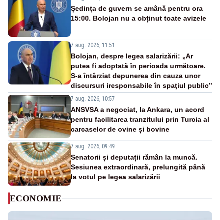
Ședința de guvern se amână pentru ora
15:00. Bolojan nu a obținut toate avizele
7 aug. 2026, 11:51
Bolojan, despre legea salarizării: „Ar
putea fi adoptată în perioada următoare.
S-a întârziat depunerea din cauza unor
discursuri iresponsabile în spaţiul public”
7 aug. 2026, 10:57
ANSVSA a negociat, la Ankara, un acord
pentru facilitarea tranzitului prin Turcia al
carcaselor de ovine și bovine
7 aug. 2026, 09:49
Senatorii și deputații rămân la muncă.
Sesiunea extraordinară, prelungită până
la votul pe legea salarizării
ECONOMIE