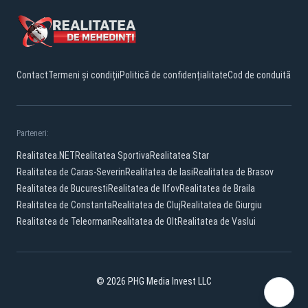
Contact
Termeni și condiții
Politică de confidențialitate
Cod de conduită
Parteneri:
Realitatea.NET
Realitatea Sportiva
Realitatea Star
Realitatea de Caras-Severin
Realitatea de Iasi
Realitatea de Brasov
Realitatea de Bucuresti
Realitatea de Ilfov
Realitatea de Braila
Realitatea de Constanta
Realitatea de Cluj
Realitatea de Giurgiu
Realitatea de Teleorman
Realitatea de Olt
Realitatea de Vaslui
© 2026 PHG Media Invest LLC
Facebook
YouTube