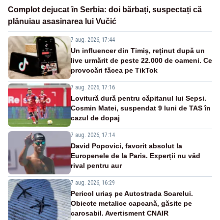
Complot dejucat în Serbia: doi bărbați, suspectați că
plănuiau asasinarea lui Vučić
7 aug. 2026, 17:44
Un influencer din Timiș, reținut după un
live urmărit de peste 22.000 de oameni. Ce
provocări făcea pe TikTok
7 aug. 2026, 17:16
Lovitură dură pentru căpitanul lui Sepsi.
Cosmin Matei, suspendat 9 luni de TAS în
cazul de dopaj
7 aug. 2026, 17:14
David Popovici, favorit absolut la
Europenele de la Paris. Experții nu văd
rival pentru aur
7 aug. 2026, 16:29
Pericol uriaș pe Autostrada Soarelui.
Obiecte metalice capcană, găsite pe
carosabil. Avertisment CNAIR