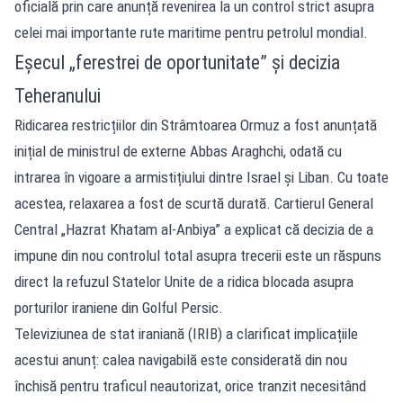
oficială prin care anunță revenirea la un control strict asupra
celei mai importante rute maritime pentru petrolul mondial.
Eșecul „ferestrei de oportunitate” și decizia
Teheranului
Ridicarea restricțiilor din Strâmtoarea Ormuz a fost anunțată
inițial de ministrul de externe Abbas Araghchi, odată cu
intrarea în vigoare a armistițiului dintre Israel și Liban. Cu toate
acestea, relaxarea a fost de scurtă durată. Cartierul General
Central „Hazrat Khatam al-Anbiya” a explicat că decizia de a
impune din nou controlul total asupra trecerii este un răspuns
direct la refuzul Statelor Unite de a ridica blocada asupra
porturilor iraniene din Golful Persic.
Televiziunea de stat iraniană (IRIB) a clarificat implicațiile
acestui anunț: calea navigabilă este considerată din nou
închisă pentru traficul neautorizat, orice tranzit necesitând