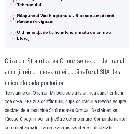
2
Teheranului
Răspunsul Washingtonului: Blocada americană
3
rămâne în vigoare
O dimineață de trafic intens urmată de un nou
4
blocaj
Criza din Strâmtoarea Ormuz se reaprinde: Iranul
anunță reînchiderea rutei după refuzul SUA de a
ridica blocada porturilor
Tensiunile din Orientul Mijlociu au atins un nou punct critic în
cea de-a 50-a zi a conflictului, după ce Iranul a revenit asupra
deciziei de a deschide Strâmtoarea Ormuz. Deși vineri se
făcuseră pași importanți către detensionare, Comandamentul
comun al armatei iraniene a emis sâmbătă o declarație