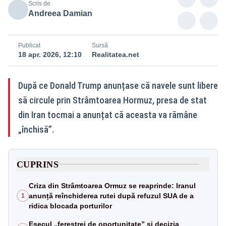
Scris de
Andreea Damian
Publicat
Sursă
18 apr. 2026, 12:10
Realitatea.net
După ce Donald Trump anunțase că navele sunt libere
să circule prin Strâmtoarea Hormuz, presa de stat
din Iran tocmai a anunțat că aceasta va rămâne
„închisă”.
CUPRINS
Criza din Strâmtoarea Ormuz se reaprinde: Iranul
anunță reînchiderea rutei după refuzul SUA de a
1
ridica blocada porturilor
Eșecul „ferestrei de oportunitate” și decizia