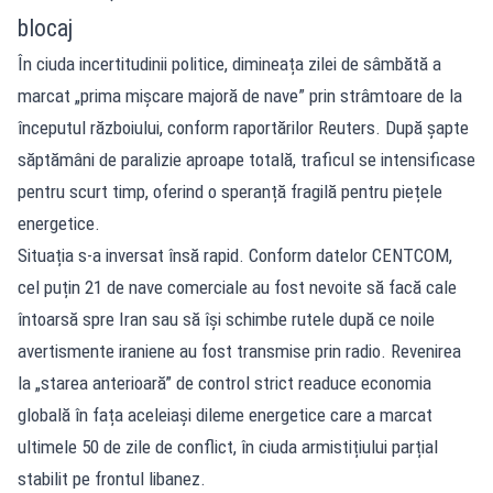
blocaj
În ciuda incertitudinii politice, dimineața zilei de sâmbătă a
marcat „prima mișcare majoră de nave” prin strâmtoare de la
începutul războiului, conform raportărilor Reuters. După șapte
săptămâni de paralizie aproape totală, traficul se intensificase
pentru scurt timp, oferind o speranță fragilă pentru piețele
energetice.
Situația s-a inversat însă rapid. Conform datelor CENTCOM,
cel puțin 21 de nave comerciale au fost nevoite să facă cale
întoarsă spre Iran sau să își schimbe rutele după ce noile
avertismente iraniene au fost transmise prin radio. Revenirea
la „starea anterioară” de control strict readuce economia
globală în fața aceleiași dileme energetice care a marcat
ultimele 50 de zile de conflict, în ciuda armistițiului parțial
stabilit pe frontul libanez.