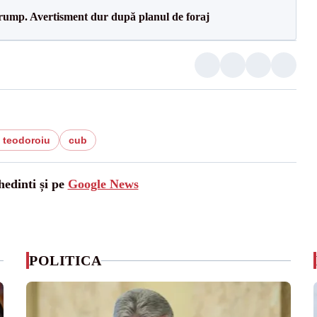
Trump. Avertisment dur după planul de foraj
 teodoroiu
cub
hedinti și pe
Google News
POLITICA