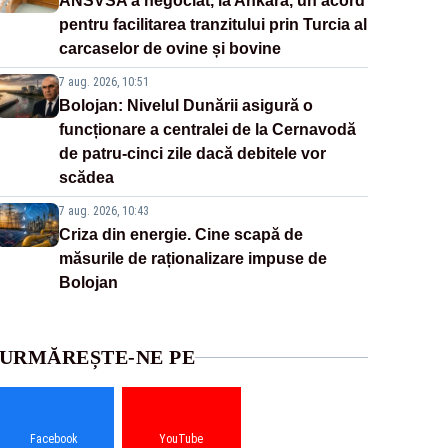
ANSVSA a negociat, la Ankara, un acord
pentru facilitarea tranzitului prin Turcia al
carcaselor de ovine și bovine
7 aug. 2026, 10:51
Bolojan: Nivelul Dunării asigură o
funcționare a centralei de la Cernavodă
de patru-cinci zile dacă debitele vor
scădea
7 aug. 2026, 10:43
Criza din energie. Cine scapă de
măsurile de raționalizare impuse de
Bolojan
URMĂREȘTE-NE PE
Facebook
YouTube