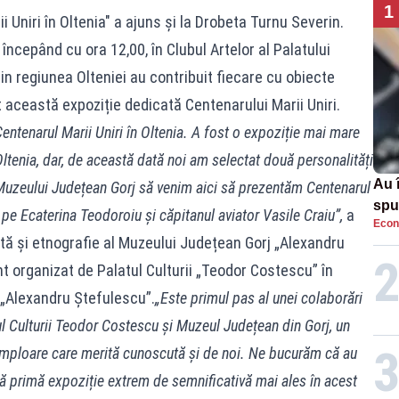
1
 Uniri în Oltenia" a ajuns și la Drobeta Turnu Severin.
, începând cu ora 12,00, în Clubul Artelor al Palatului
n regiunea Olteniei au contribuit fiecare cu obiecte
 această expoziție dedicată Centenarului Marii Uniri.
entenarul Marii Uniri în Oltenia. A fost o expoziție mai mare
ltenia, dar, de această dată noi am selectat două personalități
Au 
Muzeului Județean Gorj să venim aici să prezentăm Centenarul
spu
n pe Ecaterina Teodoroiu și căpitanul aviator Vasile Craiu”,
a
Econ
pas
rtă și etnografie al Muzeului Județean Gorj „Alexandru
 organizat de Palatul Culturii „Teodor Costescu” în
 „Alexandru Ștefulescu”.
„Este primul pas al unei colaborări
ul Culturii Teodor Costescu și Muzeul Județean din Gorj, un
 amploare care merită cunoscută și de noi. Ne bucurăm că au
tă primă expoziție extrem de semnificativă mai ales în acest