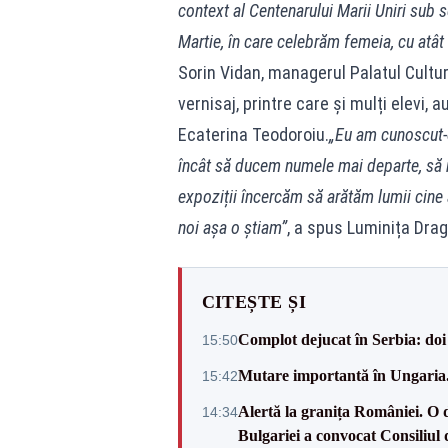
context al Centenarului Marii Uniri sub s
Martie, în care celebrăm femeia, cu atât
Sorin Vidan, managerul Palatul Cultur
vernisaj, printre care și mulți elevi,
Ecaterina Teodoroiu.
„Eu am cunoscut-o
încât să ducem numele mai departe, să n
expoziții încercăm să arătăm lumii cine a
noi așa o știam”
, a spus Luminița Dra
CITEȘTE ȘI
Complot dejucat în Serbia: doi 
15:50
Mutare importantă în Ungaria. 
15:42
Alertă la granița României. O 
14:34
Bulgariei a convocat Consiliul 