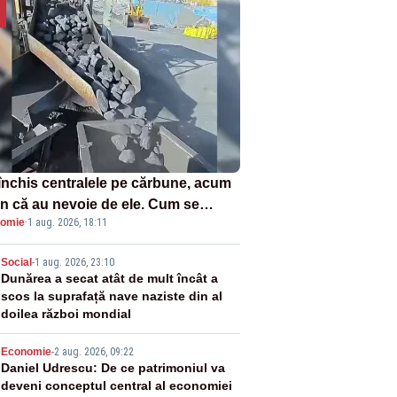
închis centralele pe cărbune, acum
n că au nevoie de ele. Cum se
omie
·
1 aug. 2026, 18:11
ează vina în plină criză energetică
2
Social
-
1 aug. 2026, 23:10
Dunărea a secat atât de mult încât a
scos la suprafață nave naziste din al
doilea război mondial
3
Economie
-
2 aug. 2026, 09:22
Daniel Udrescu: De ce patrimoniul va
deveni conceptul central al economiei