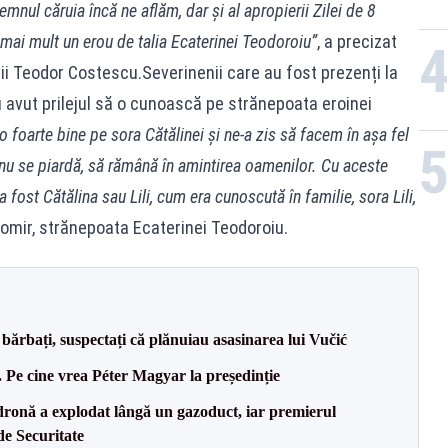
emnul căruia încă ne aflăm, dar și al apropierii Zilei de 8
 mai mult un erou de talia Ecaterinei Teodoroiu”
, a precizat
ii Teodor Costescu.Severinenii care au fost prezenți la
 au avut prilejul să o cunoască pe strănepoata eroinei
 foarte bine pe sora Cătălinei și ne-a zis să facem în așa fel
u se piardă, să rămână în amintirea oamenilor. Cu aceste
 fost Cătălina sau Lili, cum era cunoscută în familie, sora Lili,
gomir, strănepoata Ecaterinei Teodoroiu.
bărbați, suspectați că plănuiau asasinarea lui Vučić
Pe cine vrea Péter Magyar la președinție
dronă a explodat lângă un gazoduct, iar premierul
de Securitate