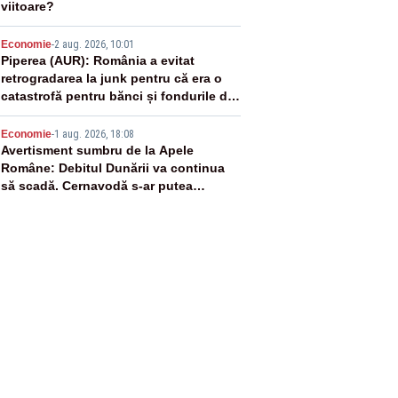
viitoare?
4
Economie
-
2 aug. 2026, 10:01
Piperea (AUR): România a evitat
retrogradarea la junk pentru că era o
catastrofă pentru bănci și fondurile de
pensii
5
Economie
-
1 aug. 2026, 18:08
Avertisment sumbru de la Apele
Române: Debitul Dunării va continua
să scadă. Cernavodă s-ar putea
închide în 4 zile