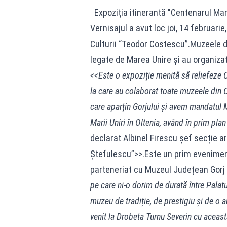
Expoziția itinerantă "Centenarul Marii
Vernisajul a avut loc joi, 14 februarie
Culturii “Teodor Costescu”.Muzeele di
legate de Marea Unire și au organizat
<<Este o expoziție menită să reliefeze C
la care au colaborat toate muzeele din O
care aparțin Gorjului și avem mandatul 
Marii Uniri în Oltenia, având în prim pla
declarat Albinel Firescu șef secție a
Ștefulescu”>>.Este un prim eveniment
parteneriat cu Muzeul Județean Gorj
pe care ni-o dorim de durată între Palat
muzeu de tradiție, de prestigiu și de o
venit la Drobeta Turnu Severin cu aceas