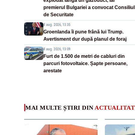
explodat lângă un gazoduct, iar
premierul Bulgariei a convocat Consiliul
de Securitate
8 aug. 2026, 13:35
Groenlanda îi pune frână lui Trump.
Avertisment dur după planul de foraj
8 aug. 2026, 13:09
Furt de 1.500 de metri de cabluri din
parcuri fotovoltaice. Șapte persoane,
arestate
MAI MULTE ȘTIRI DIN
ACTUALITAT