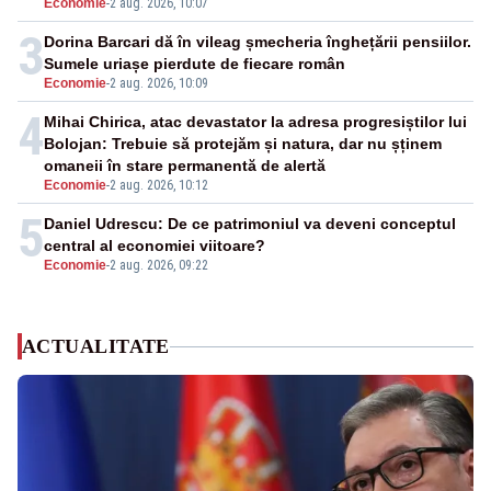
Economie
-
2 aug. 2026, 10:07
3
Dorina Barcari dă în vileag șmecheria înghețării pensiilor.
Sumele uriașe pierdute de fiecare român
Economie
-
2 aug. 2026, 10:09
4
Mihai Chirica, atac devastator la adresa progresiștilor lui
Bolojan: Trebuie să protejăm și natura, dar nu șținem
omaneii în stare permanentă de alertă
Economie
-
2 aug. 2026, 10:12
5
Daniel Udrescu: De ce patrimoniul va deveni conceptul
central al economiei viitoare?
Economie
-
2 aug. 2026, 09:22
ACTUALITATE