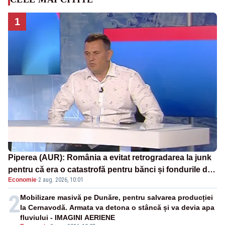
1
Piperea (AUR): România a evitat retrogradarea la junk
pentru că era o catastrofă pentru bănci și fondurile de
Economie
·
2 aug. 2026, 10:01
pensii
2
Mobilizare masivă pe Dunăre, pentru salvarea producției
la Cernavodă. Armata va detona o stâncă și va devia apa
fluviului - IMAGINI AERIENE