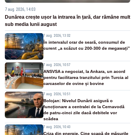
7 aug. 2026, 14:03
Dunărea crește ușor la intrarea în țară, dar rămâne mult
sub media lunii august
7 aug. 2026, 13:02
În intervalul orar de seară, consumul de
curent „a scăzut cu 200-300 de megawați”
7 aug. 2026, 10:57
ANSVSA a negociat, la Ankara, un acord
pentru facilitarea tranzitului prin Turcia al
carcaselor de ovine și bovine
7 aug. 2026, 10:51
Bolojan: Nivelul Dunării asigură o
funcționare a centralei de la Cernavodă
de patru-cinci zile dacă debitele vor
scădea
7 aug. 2026, 10:43
Criza din energie. Cine scapă de măsurile