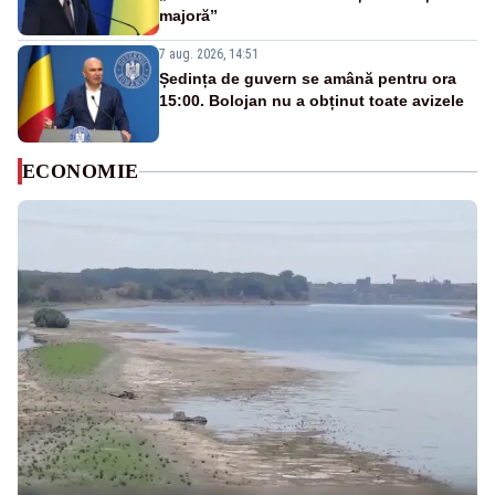
majoră”
7 aug. 2026, 14:51
Ședința de guvern se amână pentru ora
15:00. Bolojan nu a obținut toate avizele
ECONOMIE