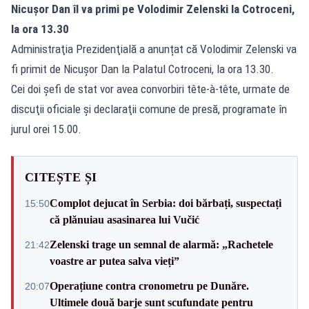
Nicușor Dan îl va primi pe Volodimir Zelenski la Cotroceni,
la ora 13.30
Administraţia Prezidenţială a anunțat că Volodimir Zelenski va
fi primit de Nicușor Dan la Palatul Cotroceni, la ora 13.30.
Cei doi şefi de stat vor avea convorbiri tête-à-tête, urmate de
discuţii oficiale şi declaraţii comune de presă, programate în
jurul orei 15.00.
CITEȘTE ȘI
Complot dejucat în Serbia: doi bărbați, suspectați
15:50
că plănuiau asasinarea lui Vučić
Zelenski trage un semnal de alarmă: „Rachetele
21:42
voastre ar putea salva vieți”
Operațiune contra cronometru pe Dunăre.
20:07
Ultimele două barje sunt scufundate pentru