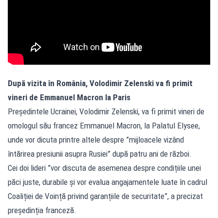
După vizita în România, Volodimir Zelenski va fi primit
vineri de Emmanuel Macron la Paris
Președintele Ucrainei, Volodimir Zelenski, va fi primit vineri de
omologul său francez Emmanuel Macron, la Palatul Elysee,
unde vor dicuta printre altele despre ”mijloacele vizând
întărirea presiunii asupra Rusiei” după patru ani de război.
Cei doi lideri ”vor discuta de asemenea despre condițiile unei
păci juste, durabile și vor evalua angajamentele luate în cadrul
Coaliției de Voință privind garanțiile de securitate”, a precizat
președinția franceză.