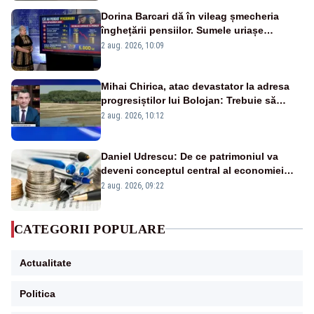
Dorina Barcari dă în vileag șmecheria
înghețării pensiilor. Sumele uriașe
pierdute de fiecare român
2 aug. 2026, 10:09
Mihai Chirica, atac devastator la adresa
progresiștilor lui Bolojan: Trebuie să
protejăm și natura, dar nu șținem omaneii
2 aug. 2026, 10:12
în stare permanentă de alertă
Daniel Udrescu: De ce patrimoniul va
deveni conceptul central al economiei
viitoare?
2 aug. 2026, 09:22
CATEGORII POPULARE
Actualitate
Politica