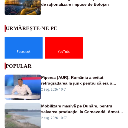
de raționalizare impuse de Bolojan
URMĂREȘTE-NE PE
Facebook
YouTube
POPULAR
Piperea (AUR): România a evitat
retrogradarea la junk pentru că era o
catastrofă pentru bănci și fondurile de
2 aug. 2026, 10:01
pensii
Mobilizare masivă pe Dunăre, pentru
salvarea producției la Cernavodă. Armata
va detona o stâncă și va devia apa
2 aug. 2026, 10:07
fluviului - IMAGINI AERIENE