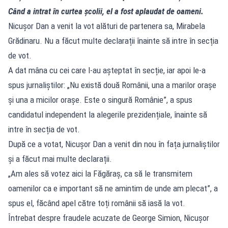
Când a intrat în curtea școlii, el a fost aplaudat de oameni.
Nicușor Dan a venit la vot alături de partenera sa, Mirabela
Grădinaru. Nu a făcut multe declarații înainte să intre în secția
de vot.
A dat mâna cu cei care l-au așteptat în secție, iar apoi le-a
spus jurnaliștilor: „Nu există două Românii, una a marilor orașe
și una a micilor orașe. Este o singură Românie”, a spus
candidatul independent la alegerile prezidențiale, înainte să
intre în secția de vot.
După ce a votat, Nicușor Dan a venit din nou în fața jurnaliștilor
și a făcut mai multe declarații.
„Am ales să votez aici la Făgăraș, ca să le transmitem
oamenilor ca e important să ne amintim de unde am plecat”, a
spus el, făcând apel către toți românii să iasă la vot.
Întrebat despre fraudele acuzate de George Simion, Nicușor