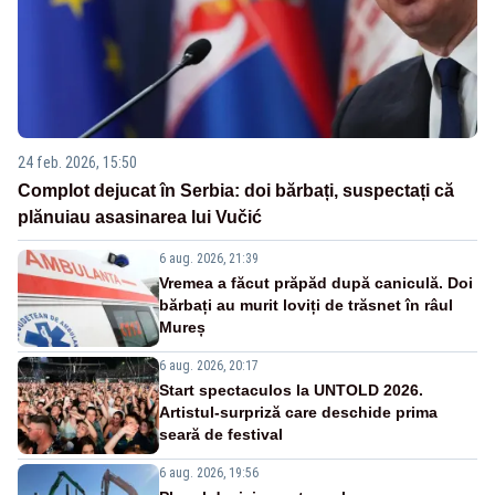
24 feb. 2026, 15:50
Complot dejucat în Serbia: doi bărbați, suspectați că
plănuiau asasinarea lui Vučić
6 aug. 2026, 21:39
Vremea a făcut prăpăd după caniculă. Doi
bărbați au murit loviți de trăsnet în râul
Mureș
6 aug. 2026, 20:17
Start spectaculos la UNTOLD 2026.
Artistul-surpriză care deschide prima
seară de festival
6 aug. 2026, 19:56