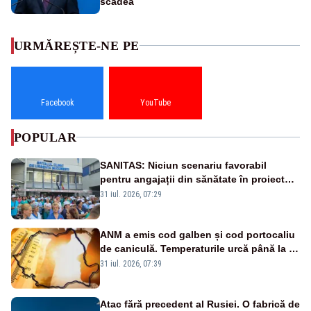
scădea
URMĂREȘTE-NE PE
Facebook
YouTube
POPULAR
SANITAS: Niciun scenariu favorabil
pentru angajații din sănătate în proiectul
Legii salarizării
31 iul. 2026, 07:29
ANM a emis cod galben și cod portocaliu
de caniculă. Temperaturile urcă până la 38
de grade, iar nopțile devin tropicale
31 iul. 2026, 07:39
Atac fără precedent al Rusiei. O fabrică de