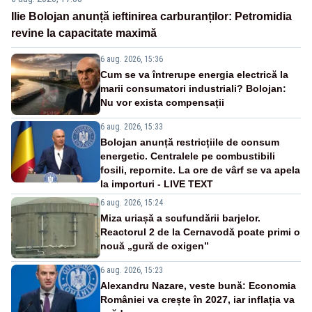
Ilie Bolojan anunță ieftinirea carburanților: Petromidia
revine la capacitate maximă
6 aug. 2026, 15:36
Cum se va întrerupe energia electrică la
marii consumatori industriali? Bolojan:
Nu vor exista compensații
6 aug. 2026, 15:33
Bolojan anunță restricțiile de consum
energetic. Centralele pe combustibili
fosili, repornite. La ore de vârf se va apela
la importuri - LIVE TEXT
6 aug. 2026, 15:24
Miza uriașă a scufundării barjelor.
Reactorul 2 de la Cernavodă poate primi o
nouă „gură de oxigen”
6 aug. 2026, 15:23
Alexandru Nazare, veste bună: Economia
României va crește în 2027, iar inflația va