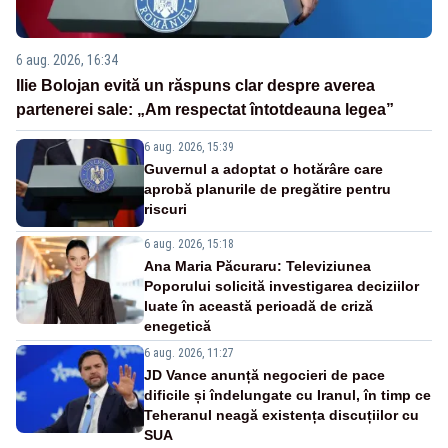
6 aug. 2026, 16:34
Ilie Bolojan evită un răspuns clar despre averea
partenerei sale: „Am respectat întotdeauna legea”
6 aug. 2026, 15:39
Guvernul a adoptat o hotărâre care
aprobă planurile de pregătire pentru
riscuri
6 aug. 2026, 15:18
Ana Maria Păcuraru: Televiziunea
Poporului solicită investigarea deciziilor
luate în această perioadă de criză
enegetică
6 aug. 2026, 11:27
JD Vance anunță negocieri de pace
dificile și îndelungate cu Iranul, în timp ce
Teheranul neagă existența discuțiilor cu
SUA