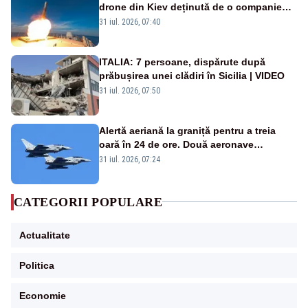
drone din Kiev deținută de o companie
americană, distrusă de o rachetă
31 iul. 2026, 07:40
rusească
ITALIA: 7 persoane, dispărute după
prăbușirea unei clădiri în Sicilia | VIDEO
31 iul. 2026, 07:50
Alertă aeriană la graniță pentru a treia
oară în 24 de ore. Două aeronave
Eurofighter britanice au fost ridicate de la
31 iul. 2026, 07:24
sol
CATEGORII POPULARE
Actualitate
Politica
Economie