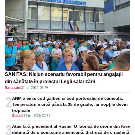
SANITAS: Niciun scenariu favorabil pentru angajații
din sănătate în proiectul Legii salarizării
Sanatate
·
31 iul. 2026, 07:29
2
ANM a emis cod galben și cod portocaliu de caniculă.
Temperaturile urcă până la 38 de grade, iar nopțile devin
tropicale
Social
-
31 iul. 2026, 07:39
3
Atac fără precedent al Rusiei. O fabrică de drone din Kiev
deținută de o companie americană, distrusă de o rachetă