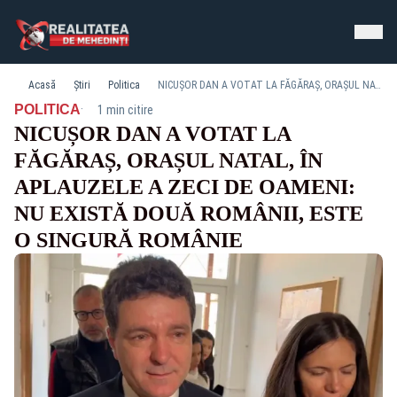
Acasă
Știri
Politica
NICUȘOR DAN A VOTAT LA FĂGĂRAȘ, ORAȘUL NATAL, ÎN APLAUZELE A ZECI DE OAMENI: NU EXISTĂ DOUĂ ROMÂNII, ESTE O SINGURĂ ROMÂNIE
·
POLITICA
1 min citire
NICUȘOR DAN A VOTAT LA
FĂGĂRAȘ, ORAȘUL NATAL, ÎN
APLAUZELE A ZECI DE OAMENI:
NU EXISTĂ DOUĂ ROMÂNII, ESTE
O SINGURĂ ROMÂNIE