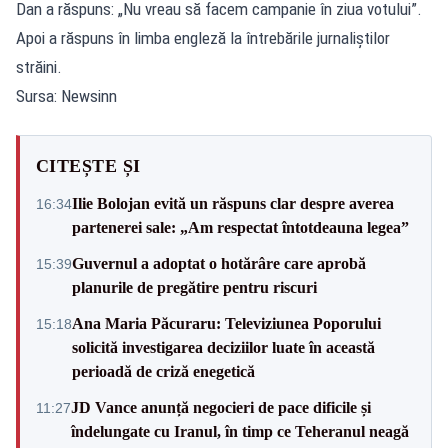
Dan a răspuns: „Nu vreau să facem campanie în ziua votului”.
Apoi a răspuns în limba engleză la întrebările jurnaliștilor
străini.
Sursa: Newsinn
CITEȘTE ȘI
Ilie Bolojan evită un răspuns clar despre averea
16:34
partenerei sale: „Am respectat întotdeauna legea”
Guvernul a adoptat o hotărâre care aprobă
15:39
planurile de pregătire pentru riscuri
Ana Maria Păcuraru: Televiziunea Poporului
15:18
solicită investigarea deciziilor luate în această
perioadă de criză enegetică
JD Vance anunță negocieri de pace dificile și
11:27
îndelungate cu Iranul, în timp ce Teheranul neagă