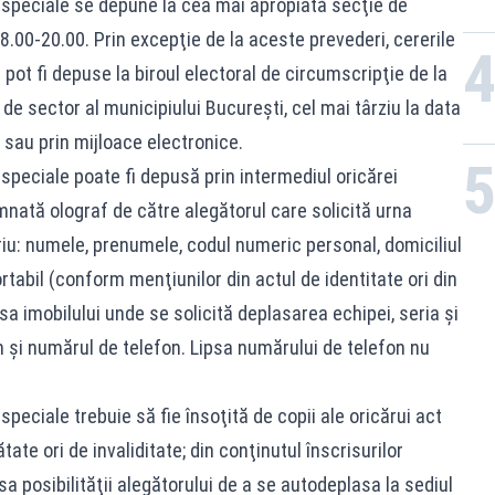
i speciale se depune la cea mai apropiată secţie de
 18.00-20.00. Prin excepţie de la aceste prevederi, cererile
 pot fi depuse la biroul electoral de circumscripţie de la
l de sector al municipiului Bucureşti, cel mai târziu la data
 sau prin mijloace electronice.
 speciale poate fi depusă prin intermediul oricărei
mnată olograf de către alegătorul care solicită urna
riu: numele, prenumele, codul numeric personal, domiciliul
tabil (conform menţiunilor din actul de identitate ori din
a imobilului unde se solicită deplasarea echipei, seria şi
m şi numărul de telefon. Lipsa numărului de telefon nu
speciale trebuie să fie însoţită de copii ale oricărui act
ate ori de invaliditate; din conţinutul înscrisurilor
psa posibilităţii alegătorului de a se autodeplasa la sediul