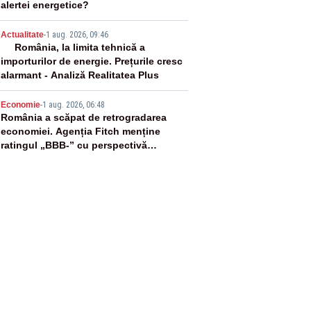
alertei energetice?
4
Actualitate
-
1 aug. 2026, 09:46
România, la limita tehnică a
importurilor de energie. Prețurile cresc
alarmant - Analiză Realitatea Plus
5
Economie
-
1 aug. 2026, 06:48
România a scăpat de retrogradarea
economiei. Agenția Fitch menține
ratingul „BBB-” cu perspectivă
negativă