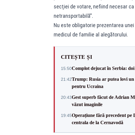
secţiei de votare, nefiind necesar 
netransportabilă”.
Nu este obligatorie prezentarea unei
medicul de familie al alegătorului.
CITEȘTE ȘI
Complot dejucat în Serbia: doi 
15:50
Trump: Rusia ar putea lovi un
21:42
pentru Ucraina
Gest superb făcut de Adrian Mu
20:43
văzut imaginile
Operațiune fără precedent pe 
19:45
centrala de la Cernavodă