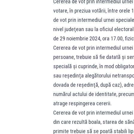
Cererea de vot prin intermediul urne
votare, în preziua votării, între orele
de vot prin intermediul urnei speciale
nivel judeţean sau la oficiul electora
de 29 noiembrie 2024, ora 17.00, fizic
Cererea de vot prin intermediul urnei
persoane, trebuie să fie datată şi se
specială şi cuprinde, în mod obligato
sau reşedinţa alegătorului netranspor
dovada de reşedinţă, după caz), adres
numărul actului de identitate, precu
atrage respingerea cererii.
Cererea de vot prin intermediul urnei 
din care rezultă boala, starea de sănăt
primite trebuie să se poată stabili li