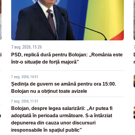
7 aug. 2026, 15:26
i
PSD, replică dură pentru Bolojan: „România este
într-o situație de forță majoră”
7 aug. 2026, 14:51
Ședința de guvern se amână pentru ora 15:00.
Bolojan nu a obținut toate avizele
7 aug. 2026, 11:51
Bolojan, despre legea salarizării: „Ar putea fi
u
adoptată în perioada următoare. S-a întârziat
depunerea din cauza unor discursuri
iresponsabile în spaţiul public”