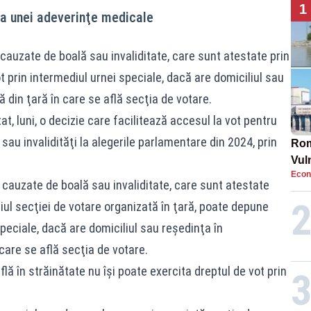
1
ea unei adeverinţe medicale
 cauzate de boală sau invaliditate, care sunt atestate prin
t prin intermediul urnei speciale, dacă are domiciliul sau
 din ţară în care se află secţia de votare.
at, luni, o decizie care facilitează accesul la vot pentru
u invalidităţi la alegerile parlamentare din 2024, prin
Rom
Vul
Econ
pun
, cauzate de boală sau invaliditate, care sunt atestate
cun
diul secţiei de votare organizată în ţară, poate depune
speciale, dacă are domiciliul sau reşedinţa în
care se află secţia de votare.
flă în străinătate nu îşi poate exercita dreptul de vot prin