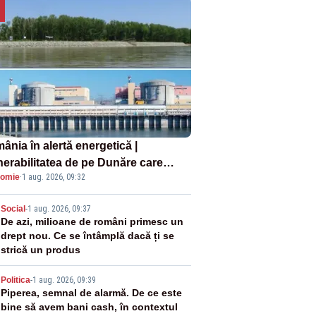
ânia în alertă energetică |
nerabilitatea de pe Dunăre care
omie
·
1 aug. 2026, 09:32
e în pericol Centrala Cernavodă era
oscută de pe vremea lui Ceaușescu
2
Social
-
1 aug. 2026, 09:37
De azi, milioane de români primesc un
drept nou. Ce se întâmplă dacă ți se
strică un produs
3
Politica
-
1 aug. 2026, 09:39
Piperea, semnal de alarmă. De ce este
bine să avem bani cash, în contextul