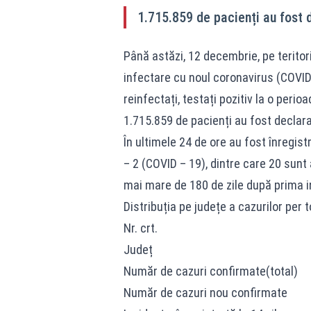
1.715.859 de pacienți au fost 
Până astăzi, 12 decembrie, pe teritor
infectare cu noul coronavirus (COVID 
reinfectați, testați pozitiv la o peri
1.715.859 de pacienți au fost declara
În ultimele 24 de ore au fost înregis
– 2 (COVID – 19), dintre care 20 sunt a
mai mare de 180 de zile după prima i
Distribuția pe județe a cazurilor per to
Nr. crt.
Județ
Număr de cazuri confirmate(total)
Număr de cazuri nou confirmate