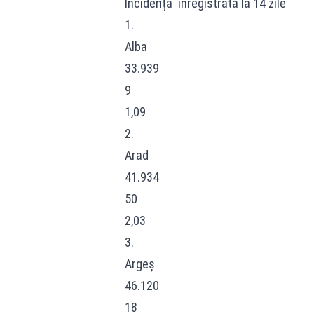
Incidența înregistrată la 14 zile
1.
Alba
33.939
9
1,09
2.
Arad
41.934
50
2,03
3.
Argeș
46.120
18