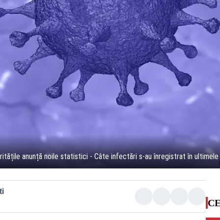
tățile anunță noile statistici - Câte infectări s-au înregistrat în ultimel
i
CE