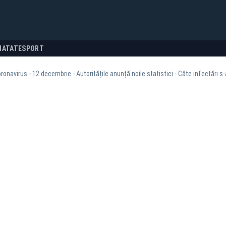
NATATE
SPORT
oronavirus - 12 decembrie - Autoritățile anunță noile statistici - Câte infectări s-