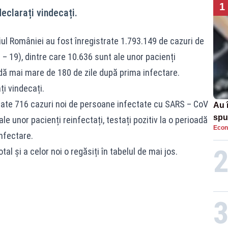
1
declarați vindecați.
iul României au fost înregistrate 1.793.149 de cazuri de
– 19), dintre care 10.636 sunt ale unor pacienți
oadă mai mare de 180 de zile după prima infectare.
ți vindecați.
trate 716 cazuri noi de persoane infectate cu SARS – CoV
Au 
spu
le unor pacienți reinfectați, testați pozitiv la o perioadă
Econ
pas
nfectare.
tal și a celor noi o regăsiți în tabelul de mai jos.