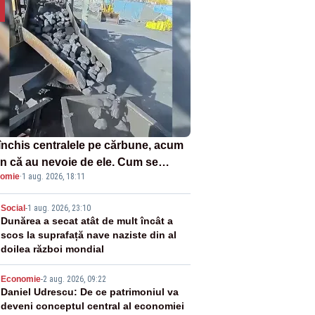
închis centralele pe cărbune, acum
n că au nevoie de ele. Cum se
omie
·
1 aug. 2026, 18:11
ează vina în plină criză energetică
2
Social
-
1 aug. 2026, 23:10
Dunărea a secat atât de mult încât a
scos la suprafață nave naziste din al
doilea război mondial
3
Economie
-
2 aug. 2026, 09:22
Daniel Udrescu: De ce patrimoniul va
deveni conceptul central al economiei