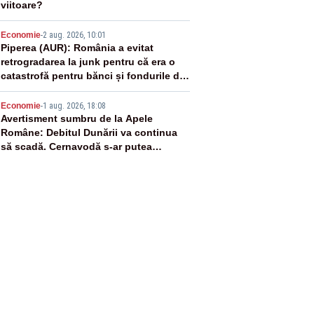
viitoare?
4
Economie
-
2 aug. 2026, 10:01
Piperea (AUR): România a evitat
retrogradarea la junk pentru că era o
catastrofă pentru bănci și fondurile de
pensii
5
Economie
-
1 aug. 2026, 18:08
Avertisment sumbru de la Apele
Române: Debitul Dunării va continua
să scadă. Cernavodă s-ar putea
închide în 4 zile