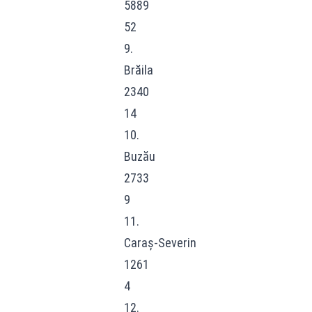
5889
52
9.
Brăila
2340
14
10.
Buzău
2733
9
11.
Caraș-Severin
1261
4
12.