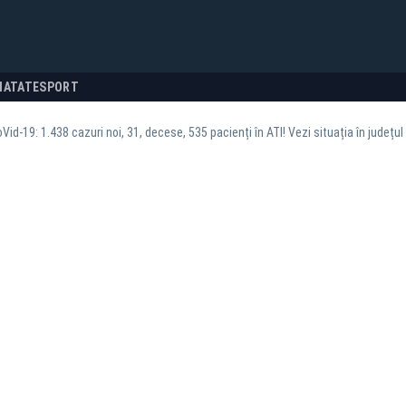
NATATE
SPORT
oVid-19: 1.438 cazuri noi, 31, decese, 535 pacienți în ATI! Vezi situația în județul