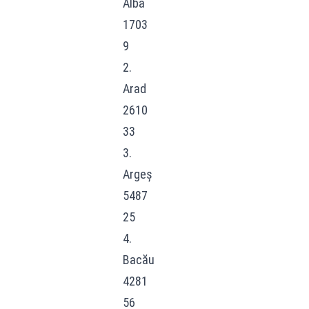
Alba
1703
9
2.
Arad
2610
33
3.
Argeș
5487
25
4.
Bacău
4281
56