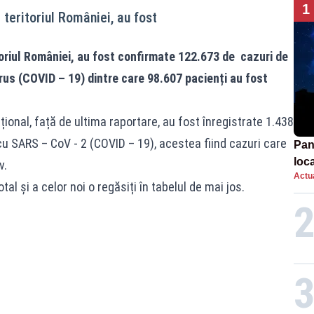
1
teritoriul României, au fost
oriul României, au fost confirmate 122.673 de cazuri de
us (COVID – 19) dintre care 98.607 pacienți au fost
țional, față de ultima raportare, au fost înregistrate 1.438
u SARS – CoV - 2 (COVID – 19), acestea fiind cazuri care
Pan
loca
v.
Actua
sema
tal și a celor noi o regăsiți în tabelul de mai jos.
afe