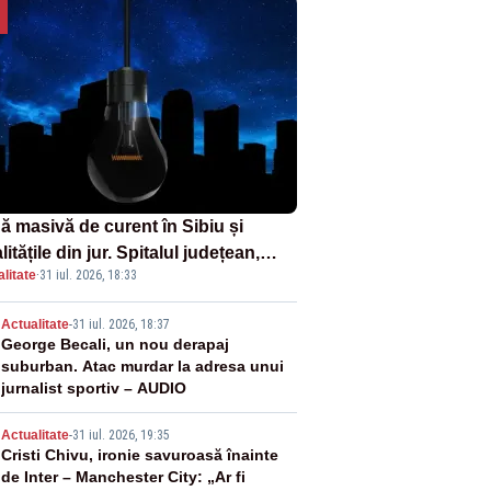
ă masivă de curent în Sibiu și
litățile din jur. Spitalul județean,
litate
·
31 iul. 2026, 18:33
foarele, rețelele de telefonie, grav
ctate
2
Actualitate
-
31 iul. 2026, 18:37
George Becali, un nou derapaj
suburban. Atac murdar la adresa unui
jurnalist sportiv – AUDIO
3
Actualitate
-
31 iul. 2026, 19:35
Cristi Chivu, ironie savuroasă înainte
de Inter – Manchester City: „Ar fi