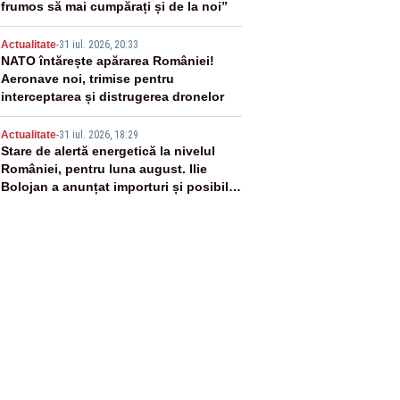
frumos să mai cumpărați și de la noi”
4
Actualitate
-
31 iul. 2026, 20:33
NATO întărește apărarea României!
Aeronave noi, trimise pentru
interceptarea și distrugerea dronelor
5
Actualitate
-
31 iul. 2026, 18:29
Stare de alertă energetică la nivelul
României, pentru luna august. Ilie
Bolojan a anunțat importuri și posibile
restricții – VIDEO