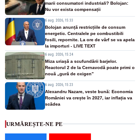
marii consumatori industriali? Bolojan:
Nu vor exista compensații
6 aug. 2026, 15:33
Bolojan anunță restricțiile de consum
energetic. Centralele pe combustibili
fosili, repornite. La ore de vârf se va apela
la importuri - LIVE TEXT
6 aug. 2026, 15:24
Miza uriașă a scufundării barjelor.
Reactorul 2 de la Cernavodă poate primi o
nouă „gură de oxigen”
6 aug. 2026, 15:23
Alexandru Nazare, veste bună: Economia
României va crește în 2027, iar inflația va
scădea
URMĂREȘTE-NE PE