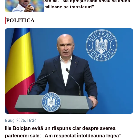
Stoica: „Mă oprește când vreau să arunc
milioane pe transferuri”
POLITICA
6 aug. 2026, 16:34
Ilie Bolojan evită un răspuns clar despre averea
partenerei sale: „Am respectat întotdeauna legea”