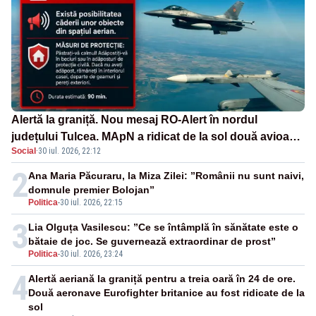
Alertă la graniță. Nou mesaj RO-Alert în nordul
județului Tulcea. MApN a ridicat de la sol două avioane
Social
·
30 iul. 2026, 22:12
F-16
2
Ana Maria Păcuraru, la Miza Zilei: ”Românii nu sunt naivi,
domnule premier Bolojan”
Politica
-
30 iul. 2026, 22:15
3
Lia Olguța Vasilescu: ”Ce se întâmplă în sănătate este o
bătaie de joc. Se guvernează extraordinar de prost”
Politica
-
30 iul. 2026, 23:24
4
Alertă aeriană la graniță pentru a treia oară în 24 de ore.
Două aeronave Eurofighter britanice au fost ridicate de la
sol