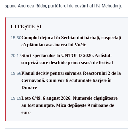
spune Andreea Rădoi, purtătorul de cuvânt al IPJ Mehedinți.
CITEȘTE ȘI
Complot dejucat în Serbia: doi bărbați, suspectați
15:50
că plănuiau asasinarea lui Vučić
Start spectaculos la UNTOLD 2026. Artistul-
20:17
surpriză care deschide prima seară de festival
Planul decisiv pentru salvarea Reactorului 2 de la
19:56
Cernavodă. Cum vor fi scufundate barjele în
Dunăre
Loto 6/49, 6 august 2026. Numerele câștigătoare
19:19
au fost anunțate. Miza depășește 9 milioane de
euro