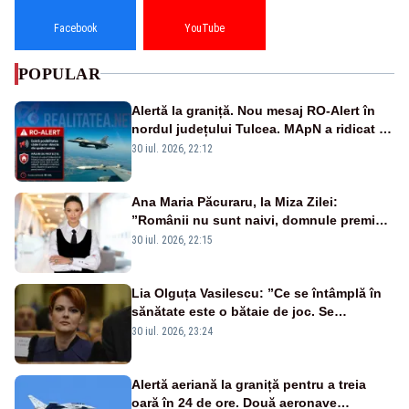
Facebook
YouTube
POPULAR
Alertă la graniță. Nou mesaj RO-Alert în
nordul județului Tulcea. MApN a ridicat de
la sol două avioane F-16
30 iul. 2026, 22:12
Ana Maria Păcuraru, la Miza Zilei:
”Românii nu sunt naivi, domnule premier
Bolojan”
30 iul. 2026, 22:15
Lia Olguța Vasilescu: ”Ce se întâmplă în
sănătate este o bătaie de joc. Se
guvernează extraordinar de prost”
30 iul. 2026, 23:24
Alertă aeriană la graniță pentru a treia
oară în 24 de ore. Două aeronave