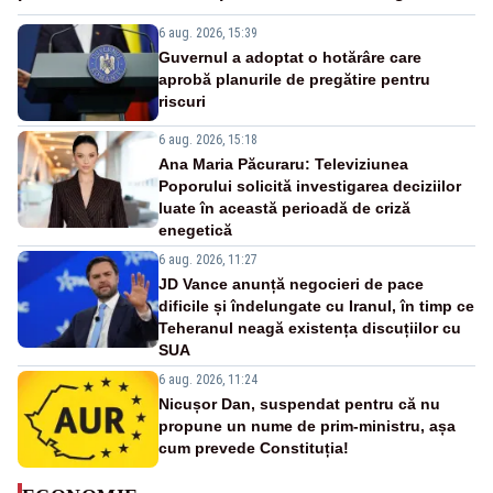
6 aug. 2026, 15:39
Guvernul a adoptat o hotărâre care
aprobă planurile de pregătire pentru
riscuri
6 aug. 2026, 15:18
Ana Maria Păcuraru: Televiziunea
Poporului solicită investigarea deciziilor
luate în această perioadă de criză
enegetică
6 aug. 2026, 11:27
JD Vance anunță negocieri de pace
dificile și îndelungate cu Iranul, în timp ce
Teheranul neagă existența discuțiilor cu
SUA
6 aug. 2026, 11:24
Nicușor Dan, suspendat pentru că nu
propune un nume de prim-ministru, așa
cum prevede Constituția!