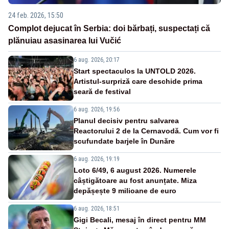
24 feb. 2026, 15:50
Complot dejucat în Serbia: doi bărbați, suspectați că
plănuiau asasinarea lui Vučić
6 aug. 2026, 20:17
Start spectaculos la UNTOLD 2026.
Artistul-surpriză care deschide prima
seară de festival
6 aug. 2026, 19:56
Planul decisiv pentru salvarea
Reactorului 2 de la Cernavodă. Cum vor fi
scufundate barjele în Dunăre
6 aug. 2026, 19:19
Loto 6/49, 6 august 2026. Numerele
câștigătoare au fost anunțate. Miza
depășește 9 milioane de euro
6 aug. 2026, 18:51
Gigi Becali, mesaj în direct pentru MM