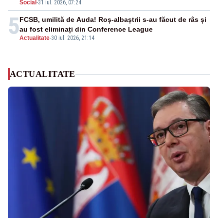
Social
-
31 iul. 2026, 07:24
5
FCSB, umilită de Auda! Roș-albaștrii s-au făcut de râs și
au fost eliminați din Conference League
Actualitate
-
30 iul. 2026, 21:14
ACTUALITATE