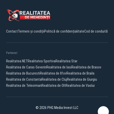
Contact
Termeni și condiții
Politică de confidențialitate
Cod de conduită
Parteneri:
Realitatea.NET
Realitatea Sportiva
Realitatea Star
Realitatea de Caras-Severin
Realitatea de Iasi
Realitatea de Brasov
Realitatea de Bucuresti
Realitatea de Ilfov
Realitatea de Braila
Realitatea de Constanta
Realitatea de Cluj
Realitatea de Giurgiu
Realitatea de Teleorman
Realitatea de Olt
Realitatea de Vaslui
© 2026 PHG Media Invest LLC
Facebook
YouTube