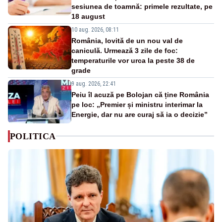
sesiunea de toamnă: primele rezultate, pe
18 august
10 aug. 2026, 08:11
România, lovită de un nou val de
caniculă. Urmează 3 zile de foc:
temperaturile vor urca la peste 38 de
grade
9 aug. 2026, 22:41
Peiu îl acuză pe Bolojan că ține România
pe loc: „Premier și ministru interimar la
Energie, dar nu are curaj să ia o decizie”
POLITICA