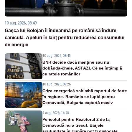
10 aug. 2026, 08:49
Gașca lui Bolojan îi îndeamnă pe români să îndure
canicula. Apeluri în lanț pentru reducerea consumului
de energie
10 aug. 2026, 08:45
BNR decide dacă menține sau nu
dobânda-cheie, ASTĂZI. Ce se întâmplă
cu ratele românilor
10 aug. 2026, 08:26
Criza energetică schimbă raportul de forțe
în regiune: România se luptă pentru
Cernavodă, Bulgaria exportă masiv
9 aug. 2026, 16:48
Pericolul pentru Reactorul 2 de la
Cernavodă nu a trecut. Barjele
scufundate în Dunăre pot fi dislocate