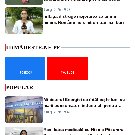
9 aug. 2026, 09:28
Inflația distruge majorarea salariului
minim. Românii nu simt un trai mai bun
URMĂREȘTE-NE PE
Facebook
YouTube
POPULAR
Ministerul Energiei se întâlnește luni cu
marii consumatori industriali pentru
reducerea voluntară a consumului de
3 aug. 2026, 09:41
electricitate în orele de vârf
Realitatea medicală cu Nicole Păcuraru.