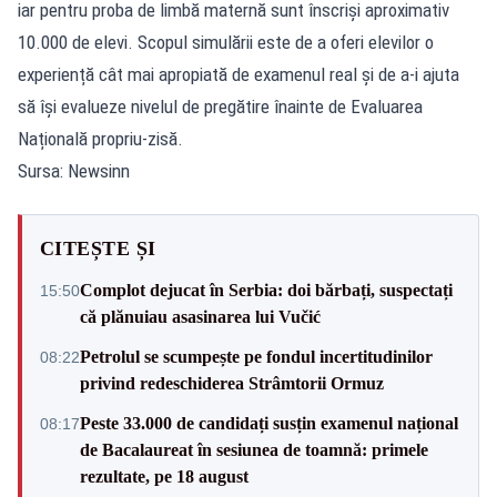
iar pentru proba de limbă maternă sunt înscriși aproximativ
10.000 de elevi. Scopul simulării este de a oferi elevilor o
experiență cât mai apropiată de examenul real și de a-i ajuta
să își evalueze nivelul de pregătire înainte de Evaluarea
Națională propriu-zisă.
Sursa: Newsinn
CITEȘTE ȘI
Complot dejucat în Serbia: doi bărbați, suspectați
15:50
că plănuiau asasinarea lui Vučić
Petrolul se scumpește pe fondul incertitudinilor
08:22
privind redeschiderea Strâmtorii Ormuz
Peste 33.000 de candidați susțin examenul național
08:17
de Bacalaureat în sesiunea de toamnă: primele
rezultate, pe 18 august