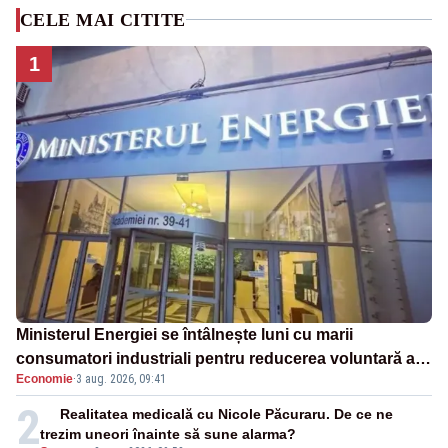
CELE MAI CITITE
1
Ministerul Energiei se întâlnește luni cu marii
consumatori industriali pentru reducerea voluntară a
Economie
·
3 aug. 2026, 09:41
consumului de electricitate în orele de vârf
2
Realitatea medicală cu Nicole Păcuraru. De ce ne
trezim uneori înainte să sune alarma?