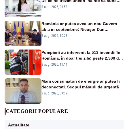
De ce ne trezim uneori înainte să sune
alarma?
3 aug. 2026, 09:58
România ar putea avea un nou Guvern
abia în septembrie: Nicușor Dan
pregătește noi consultări cu partidele
3 aug. 2026, 10:28
după 15 august
Pompierii au intervenit la 513 incendii în
România, în doar trei zile: peste 2.300 de
hectare de teren au fost afectate
3 aug. 2026, 11:11
Marii consumatori de energie ar putea fi
deconectați. Scopul măsurii de urgență
3 aug. 2026, 09:39
CATEGORII POPULARE
Actualitate