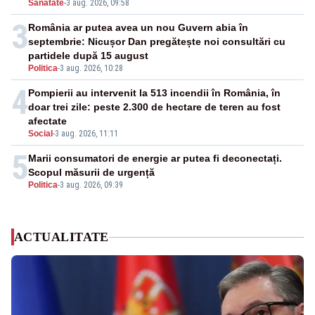
Sanatate
-
3 aug. 2026, 09:58
3
România ar putea avea un nou Guvern abia în
septembrie: Nicușor Dan pregătește noi consultări cu
partidele după 15 august
Politica
-
3 aug. 2026, 10:28
4
Pompierii au intervenit la 513 incendii în România, în
doar trei zile: peste 2.300 de hectare de teren au fost
afectate
Social
-
3 aug. 2026, 11:11
5
Marii consumatori de energie ar putea fi deconectați.
Scopul măsurii de urgență
Politica
-
3 aug. 2026, 09:39
ACTUALITATE