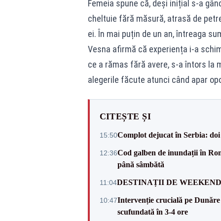
Femeia spune că, deși inițial s-a gân
cheltuie fără măsură, atrasă de petrec
ei. În mai puțin de un an, întreaga su
Vesna afirmă că experiența i-a schim
ce a rămas fără avere, s-a întors la
alegerile făcute atunci când apar opo
CITEȘTE ȘI
Complot dejucat în Serbia: doi 
15:50
Cod galben de inundații în Româ
12:36
până sâmbătă
DESTINAȚII DE WEEKEND: sfâr
11:04
Intervenție crucială pe Dunăr
10:47
scufundată în 3-4 ore