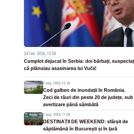
24 feb. 2026, 15:50
Complot dejucat în Serbia: doi bărbați, suspectaț
că plănuiau asasinarea lui Vučić
7 aug. 2026, 12:36
Cod galben de inundații în România.
Zeci de râuri din peste 20 de județe, sub
avertizare până sâmbătă
7 aug. 2026, 11:04
DESTINAȚII DE WEEKEND: sfârșit de
săptămână în București și în țară