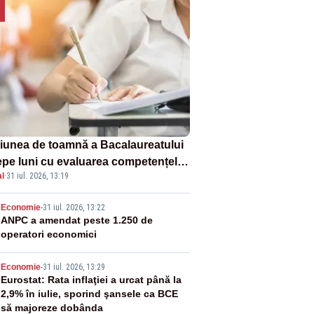
iunea de toamnă a Bacalaureatului
epe luni cu evaluarea competențelor
l
·
31 iul. 2026, 13:19
le la Limba română
2
Economie
-
31 iul. 2026, 13:22
ANPC a amendat peste 1.250 de
operatori economici
3
Economie
-
31 iul. 2026, 13:29
Eurostat: Rata inflaţiei a urcat până la
2,9% în iulie, sporind şansele ca BCE
să majoreze dobânda