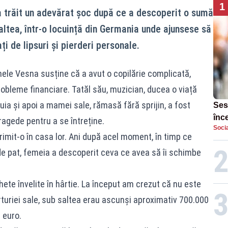
1
a trăit un adevărat șoc după ce a descoperit o sumă
altea, într-o locuință din Germania unde ajunsese să
ți de lipsuri și pierderi personale.
le Vesna susține că a avut o copilărie complicată,
probleme financiare. Tatăl său, muzician, ducea o viață
ia și apoi a mamei sale, rămasă fără sprijin, a fost
Ses
înc
agede pentru a se întreține.
Socia
ora
rimit-o în casa lor. Ani după acel moment, în timp ce
de pat, femeia a descoperit ceva ce avea să îi schimbe
ete învelite în hârtie. La început am crezut că nu este
ărturiei sale, sub saltea erau ascunși aproximativ 700.000
 euro.