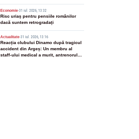
4
Economie
-
31 iul. 2026, 13:32
Risc uriaș pentru pensiile românilor
dacă suntem retrogradați
5
Actualitate
-
31 iul. 2026, 13:16
Reacția clubului Dinamo după tragicul
accident din Argeș: Un membru al
staff-ului medical a murit, antrenorul
Adrian Ropotan este în spital