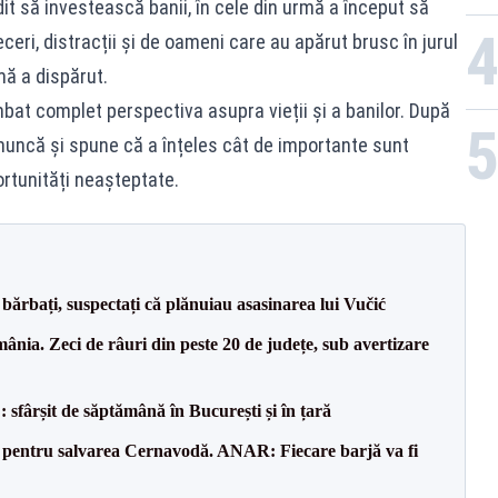
dit să investească banii, în cele din urmă a început să
eri, distracții și de oameni care au apărut brusc în jurul
mă a dispărut.
bat complet perspectiva asupra vieții și a banilor. După
 muncă și spune că a înțeles cât de importante sunt
rtunități neașteptate.
bărbați, suspectați că plănuiau asasinarea lui Vučić
nia. Zeci de râuri din peste 20 de județe, sub avertizare
șit de săptămână în București și în țară
e pentru salvarea Cernavodă. ANAR: Fiecare barjă va fi