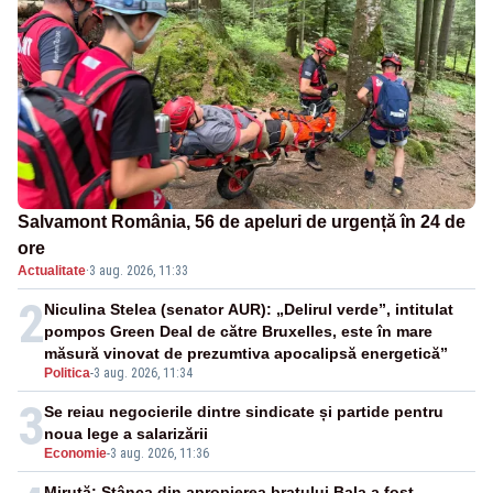
Salvamont România, 56 de apeluri de urgență în 24 de
ore
Actualitate
·
3 aug. 2026, 11:33
2
Niculina Stelea (senator AUR): „Delirul verde”, intitulat
pompos Green Deal de către Bruxelles, este în mare
măsură vinovat de prezumtiva apocalipsă energetică”
Politica
-
3 aug. 2026, 11:34
3
Se reiau negocierile dintre sindicate și partide pentru
noua lege a salarizării
Economie
-
3 aug. 2026, 11:36
Miruţă: Stânca din apropierea braţului Bala a fost