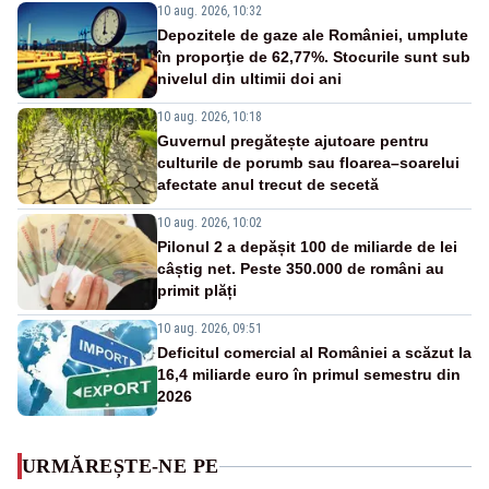
10 aug. 2026, 10:32
Depozitele de gaze ale României, umplute
în proporţie de 62,77%. Stocurile sunt sub
nivelul din ultimii doi ani
10 aug. 2026, 10:18
Guvernul pregătește ajutoare pentru
culturile de porumb sau floarea–soarelui
afectate anul trecut de secetă
10 aug. 2026, 10:02
Pilonul 2 a depășit 100 de miliarde de lei
câștig net. Peste 350.000 de români au
primit plăți
10 aug. 2026, 09:51
Deficitul comercial al României a scăzut la
16,4 miliarde euro în primul semestru din
2026
URMĂREȘTE-NE PE