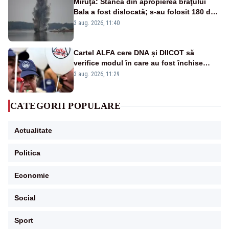
Miruţă: Stânca din apropierea braţului
Bala a fost dislocată; s-au folosit 180 de
kilograme de explozibil
3 aug. 2026, 11:40
Cartel ALFA cere DNA și DIICOT să
verifice modul în care au fost închise
centralele pe cărbune
3 aug. 2026, 11:29
CATEGORII POPULARE
Actualitate
Politica
Economie
Social
Sport