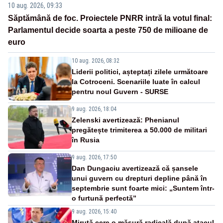
10 aug. 2026, 09:33
Săptămână de foc. Proiectele PNRR intră la votul final:
Parlamentul decide soarta a peste 750 de milioane de
euro
10 aug. 2026, 08:32
Liderii politici, așteptați zilele următoare
la Cotroceni. Scenariile luate în calcul
pentru noul Guvern - SURSE
9 aug. 2026, 18:04
Zelenski avertizează: Phenianul
pregătește trimiterea a 50.000 de militari
în Rusia
9 aug. 2026, 17:50
Dan Dungaciu avertizează că șansele
unui guvern cu drepturi depline până în
septembrie sunt foarte mici: „Suntem într-
o furtună perfectă”
9 aug. 2026, 15:40
Miruță cere o măsură radicală după atacul