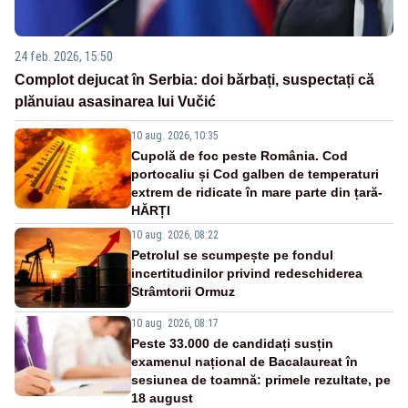
24 feb. 2026, 15:50
Complot dejucat în Serbia: doi bărbați, suspectați că
plănuiau asasinarea lui Vučić
10 aug. 2026, 10:35
Cupolă de foc peste România. Cod
portocaliu și Cod galben de temperaturi
extrem de ridicate în mare parte din țară-
HĂRȚI
10 aug. 2026, 08:22
Petrolul se scumpește pe fondul
incertitudinilor privind redeschiderea
Strâmtorii Ormuz
10 aug. 2026, 08:17
Peste 33.000 de candidați susțin
examenul național de Bacalaureat în
sesiunea de toamnă: primele rezultate, pe
18 august