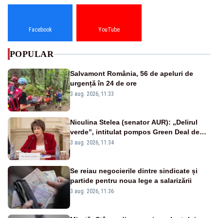
Facebook
YouTube
POPULAR
Salvamont România, 56 de apeluri de
urgență în 24 de ore
3 aug. 2026, 11:33
Niculina Stelea (senator AUR): „Delirul
verde”, intitulat pompos Green Deal de
către Bruxelles, este în mare măsură
3 aug. 2026, 11:34
vinovat de prezumtiva apocalipsă
energetică”
Se reiau negocierile dintre sindicate și
partide pentru noua lege a salarizării
3 aug. 2026, 11:36