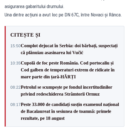
asigurarea gabaritului drumului.
Una dintre acțiuni a avut loc pe DN 67C, între Novaci și Rânca.
CITEȘTE ȘI
Complot dejucat în Serbia: doi bărbați, suspectați
15:50
că plănuiau asasinarea lui Vučić
Cupolă de foc peste România. Cod portocaliu și
10:35
Cod galben de temperaturi extrem de ridicate în
mare parte din țară-HĂRȚI
Petrolul se scumpește pe fondul incertitudinilor
08:22
privind redeschiderea Strâmtorii Ormuz
Peste 33.000 de candidați susțin examenul național
08:17
de Bacalaureat în sesiunea de toamnă: primele
rezultate, pe 18 august