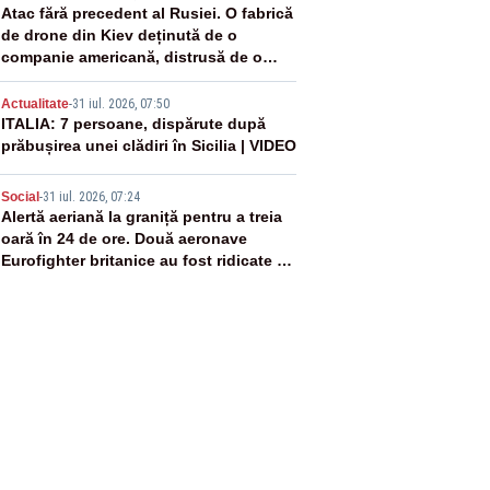
3
Atac fără precedent al Rusiei. O fabrică
de drone din Kiev deținută de o
companie americană, distrusă de o
rachetă rusească
4
Actualitate
-
31 iul. 2026, 07:50
ITALIA: 7 persoane, dispărute după
prăbușirea unei clădiri în Sicilia | VIDEO
5
Social
-
31 iul. 2026, 07:24
Alertă aeriană la graniță pentru a treia
oară în 24 de ore. Două aeronave
Eurofighter britanice au fost ridicate de
la sol