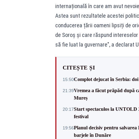
internațională în care am avut nevoie 
Astea sunt rezultatele acestei polit
conducerea țării oameni lipsiți de o
de Soroș și care răspund intereselor l
să fie luat la guvernare", a declarat 
CITEȘTE ȘI
Complot dejucat în Serbia: doi 
15:50
Vremea a făcut prăpăd după cani
21:39
Mureș
Start spectaculos la UNTOLD 20
20:17
festival
Planul decisiv pentru salvarea
19:56
barjele în Dunăre