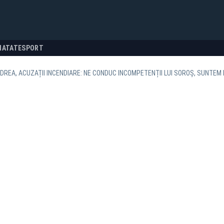
NATATE
SPORT
DREA, ACUZAȚII INCENDIARE: NE CONDUC INCOMPETENȚII LUI SOROȘ, SUNTEM