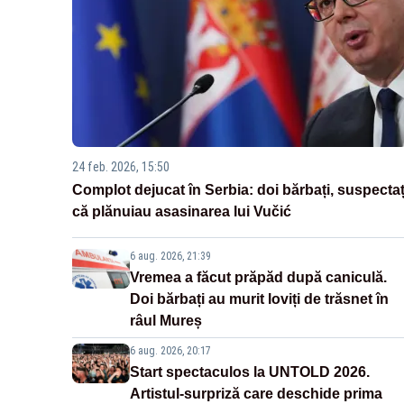
24 feb. 2026, 15:50
Complot dejucat în Serbia: doi bărbați, suspectaț
că plănuiau asasinarea lui Vučić
6 aug. 2026, 21:39
Vremea a făcut prăpăd după caniculă.
Doi bărbați au murit loviți de trăsnet în
râul Mureș
6 aug. 2026, 20:17
Start spectaculos la UNTOLD 2026.
Artistul-surpriză care deschide prima