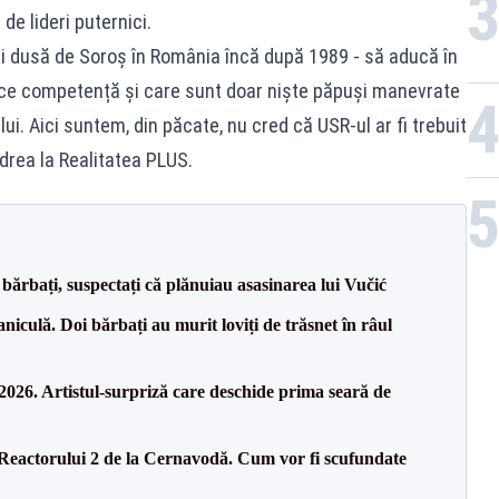
de lideri puternici.
ici dusă de Soroș în România încă după 1989 - să aducă în
rice competență și care sunt doar niște păpuși manevrate
ui. Aici suntem, din păcate, nu cred că USR-ul ar fi trebuit
Udrea la Realitatea PLUS.
bărbați, suspectați că plănuiau asasinarea lui Vučić
culă. Doi bărbați au murit loviți de trăsnet în râul
26. Artistul-surpriză care deschide prima seară de
 Reactorului 2 de la Cernavodă. Cum vor fi scufundate