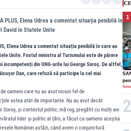
CE
1
A PLUS, Elena Udrea a comentat situația penibilă în
l David în Statele Unite
S, Elena Udrea a comentat situația penibilă în care au
tele Unite. Fostul ministru al Turismului este de părere
 incompetenți din ONG-urile lui George Soroș. De altfel,
Nicușor Dan, care refuză să participe la cel mai
SAN
pent
Sana
proi
 de oameni care nu au avut niciun fel de
cțiile astea atât de importante. Nu au avut decât
 Soroș, și contextul politic, mă rog, pregătit cu mulți ani
ratul lider și politic al țării, a făcut ca oamenii aceștia
teresele României astăzi, când avem o conjunctură