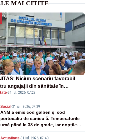
LE MAI CITITE
ITAS: Niciun scenariu favorabil
ru angajații din sănătate în
tate
·
31 iul. 2026, 07:29
ectul Legii salarizării
2
Social
-
31 iul. 2026, 07:39
ANM a emis cod galben și cod
portocaliu de caniculă. Temperaturile
urcă până la 38 de grade, iar nopțile
devin tropicale
Actualitate
-
31 iul. 2026, 07:40