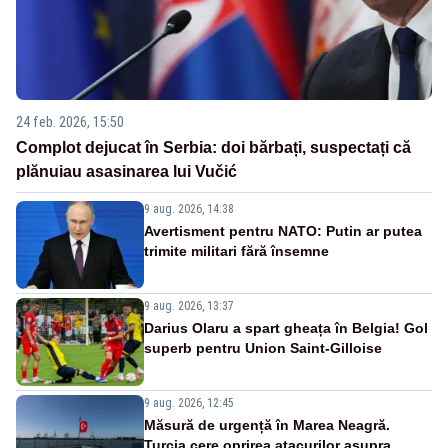
24 feb. 2026, 15:50
Complot dejucat în Serbia: doi bărbați, suspectați că
plănuiau asasinarea lui Vučić
9 aug. 2026, 14:38
Avertisment pentru NATO: Putin ar putea
trimite militari fără însemne
9 aug. 2026, 13:37
Darius Olaru a spart gheața în Belgia! Gol
superb pentru Union Saint-Gilloise
9 aug. 2026, 12:45
Măsură de urgență în Marea Neagră.
Turcia cere oprirea atacurilor asupra