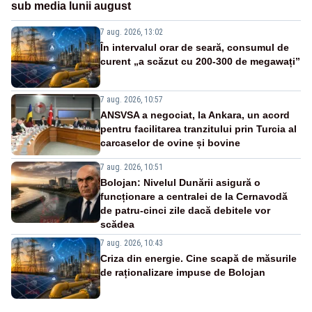
sub media lunii august
7 aug. 2026, 13:02
În intervalul orar de seară, consumul de
curent „a scăzut cu 200-300 de megawați”
7 aug. 2026, 10:57
ANSVSA a negociat, la Ankara, un acord
pentru facilitarea tranzitului prin Turcia al
carcaselor de ovine și bovine
7 aug. 2026, 10:51
Bolojan: Nivelul Dunării asigură o
funcționare a centralei de la Cernavodă
de patru-cinci zile dacă debitele vor
scădea
7 aug. 2026, 10:43
Criza din energie. Cine scapă de măsurile
de raționalizare impuse de Bolojan