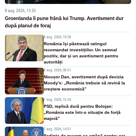
8 aug. 2026, 13:35
Groenlanda îi pune frână lui Trump. Avertisment dur
după planul de foraj
8 aug. 2026, 10:38
România își păstrează ratingul
recomandat investițiilor. Un semnal
pozitiv, dar și un avertisment pentru
autorități
8 aug. 2026, 08:51
Nicușor Dan, avertisment după decizia
Moody’s: „România trebuie să revină la
creștere economică”
7 aug. 2026, 15:26
PSD, replică dură pentru Bolojan:
„România este într-o situație de forță
majoră”
7 aug. 2026, 14:51
Ședința de guvern se amână pentru ora