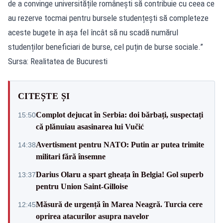
de a convinge universitățile românești să contribuie cu ceea ce
au rezerve tocmai pentru bursele studențești să completeze
aceste bugete în așa fel încât să nu scadă numărul
studenților beneficiari de burse, cel puțin de burse sociale.”
Sursa: Realitatea de Bucuresti
CITEȘTE ȘI
Complot dejucat în Serbia: doi bărbați, suspectați
15:50
că plănuiau asasinarea lui Vučić
Avertisment pentru NATO: Putin ar putea trimite
14:38
militari fără însemne
Darius Olaru a spart gheața în Belgia! Gol superb
13:37
pentru Union Saint-Gilloise
Măsură de urgență în Marea Neagră. Turcia cere
12:45
oprirea atacurilor asupra navelor