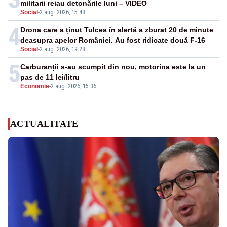
militarii reiau detonările luni – VIDEO
Social
-
2 aug. 2026, 15:48
4
Drona care a ținut Tulcea în alertă a zburat 20 de minute
deasupra apelor României. Au fost ridicate două F-16
Social
-
2 aug. 2026, 19:28
5
Carburanții s-au scumpit din nou, motorina este la un
pas de 11 lei/litru
Economie
-
2 aug. 2026, 15:36
ACTUALITATE