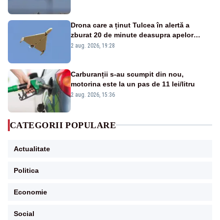
Drona care a ținut Tulcea în alertă a
zburat 20 de minute deasupra apelor
României. Au fost ridicate două F-16
2 aug. 2026, 19:28
Carburanții s-au scumpit din nou,
motorina este la un pas de 11 lei/litru
2 aug. 2026, 15:36
CATEGORII POPULARE
Actualitate
Politica
Economie
Social