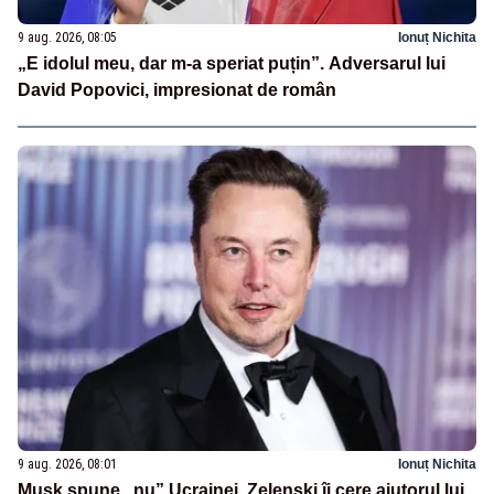
9 aug. 2026, 08:05
Ionuț Nichita
„E idolul meu, dar m-a speriat puțin”. Adversarul lui
David Popovici, impresionat de român
9 aug. 2026, 08:01
Ionuț Nichita
Musk spune „nu” Ucrainei. Zelenski îi cere ajutorul lui