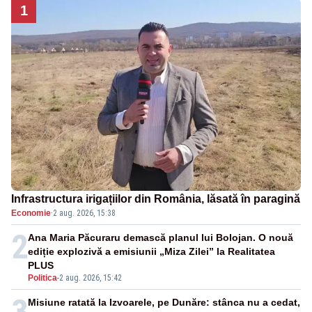
1
Infrastructura irigațiilor din România, lăsată în paragină
Economie
·
2 aug. 2026, 15:38
2
Ana Maria Păcuraru demască planul lui Bolojan. O nouă
ediție explozivă a emisiunii „Miza Zilei” la Realitatea
PLUS
Politica
-
2 aug. 2026, 15:42
3
Misiune ratată la Izvoarele, pe Dunăre: stânca nu a cedat,