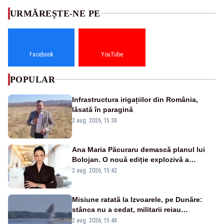
URMĂREȘTE-NE PE
Facebook
YouTube
POPULAR
Infrastructura irigațiilor din România,
lăsată în paragină
2 aug. 2026, 15:38
Ana Maria Păcuraru demască planul lui
Bolojan. O nouă ediție explozivă a
emisiunii „Miza Zilei” la Realitatea PLUS
2 aug. 2026, 15:42
Misiune ratată la Izvoarele, pe Dunăre:
stânca nu a cedat, militarii reiau
detonările luni – VIDEO
2 aug. 2026, 15:48