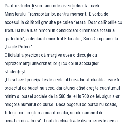
Pentru studenți sunt anumite discuții doar la nivelul
Ministerului Transporturilor, pentru moment. E vorba de
accesul la călătorii gratuite pe calea ferată. Doar călătoriile cu
trenul și nu a luat nimeni în considerare eliminarea totală a
gratuității”, a declarat ministrul Educației, Sorin Cîmpeanu, la
„Legile Puterii”.
Oficialul a precizat că marți va avea o discuție cu
reprezentanții universităților și cu cei ai asociaților
studențești.
„Un subiect principal este acela al burselor studenților, care în
proiectul de buget nu scad, dar atunci când crește cuantumul
minim al bursei sociale de la 580 de lei la 700 de lei, sigur s-ar
micșora numărul de burse. Dacă bugetul de burse nu scade,
totuși, prin creșterea cuantumului, scade numărul de
beneficiari de bursă. Unul din obiectivele discuției este acela