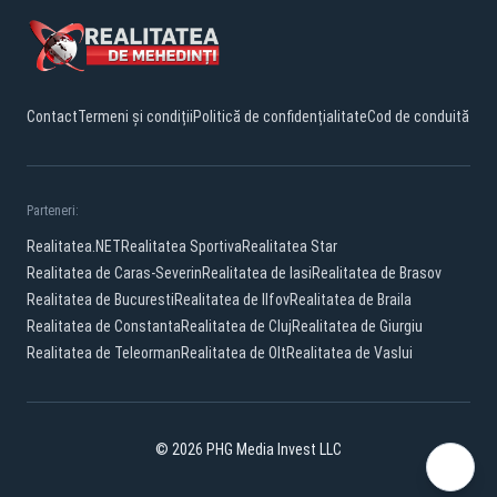
Contact
Termeni și condiții
Politică de confidențialitate
Cod de conduită
Parteneri:
Realitatea.NET
Realitatea Sportiva
Realitatea Star
Realitatea de Caras-Severin
Realitatea de Iasi
Realitatea de Brasov
Realitatea de Bucuresti
Realitatea de Ilfov
Realitatea de Braila
Realitatea de Constanta
Realitatea de Cluj
Realitatea de Giurgiu
Realitatea de Teleorman
Realitatea de Olt
Realitatea de Vaslui
© 2026 PHG Media Invest LLC
Facebook
YouTube