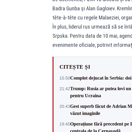
Badra Gunba și Alan Gagloiev. Kremlin
tête-à-tête cu regele Malaeziei, organ
În plus, liderul rus urmează să se înt
Srpska. Pentru data de 10 mai, agenda
evenimente oficiale, potrivit informaț
CITEȘTE ȘI
Complot dejucat în Serbia: doi 
15:50
Trump: Rusia ar putea lovi un
21:42
pentru Ucraina
Gest superb făcut de Adrian Mu
20:43
văzut imaginile
Operațiune fără precedent pe 
19:45
centrala de la Cernavodă