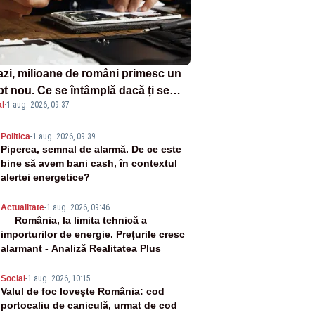
azi, milioane de români primesc un
pt nou. Ce se întâmplă dacă ți se
l
·
1 aug. 2026, 09:37
ică un produs
2
Politica
-
1 aug. 2026, 09:39
Piperea, semnal de alarmă. De ce este
bine să avem bani cash, în contextul
alertei energetice?
3
Actualitate
-
1 aug. 2026, 09:46
România, la limita tehnică a
importurilor de energie. Prețurile cresc
alarmant - Analiză Realitatea Plus
4
Social
-
1 aug. 2026, 10:15
Valul de foc lovește România: cod
portocaliu de caniculă, urmat de cod