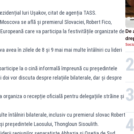
ezidențial Iuri Ușakov, citat de agenția TASS.
la Moscova se află și premierul Slovaciei, Robert Fico,
 Europeană care va participa la festivitățile organizate de
De 
dre
Socia
str
va avea în zilele de 8 și 9 mai mai multe întâlniri cu lideri
participe la o cină informală împreună cu președintele
doi vor discuta despre relațiile bilaterale, dar și despre
va organiza o recepție oficială pentru delegațiile străine și
e întâlniri bilaterale, inclusiv cu premierul slovac Robert
 și președintele Laosului, Thongloun Sisoulith.
iderii regiunilor separatiste Abhazia și Osetia de Sud,