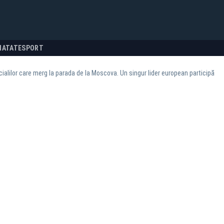
NATATE
SPORT
icialilor care merg la parada de la Moscova. Un singur lider european participă