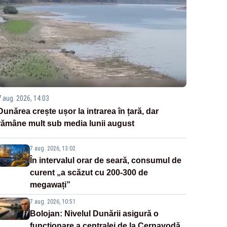
7 aug. 2026, 14:03
Dunărea crește ușor la intrarea în țară, dar
rămâne mult sub media lunii august
7 aug. 2026, 13:02
În intervalul orar de seară, consumul de
curent „a scăzut cu 200-300 de
megawați”
7 aug. 2026, 10:51
Bolojan: Nivelul Dunării asigură o
funcționare a centralei de la Cernavodă