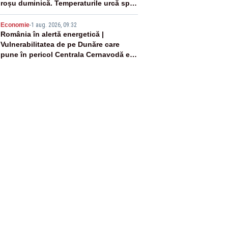
roșu duminică. Temperaturile urcă spre
40°C
5
Economie
-
1 aug. 2026, 09:32
România în alertă energetică |
Vulnerabilitatea de pe Dunăre care
pune în pericol Centrala Cernavodă era
cunoscută de pe vremea lui Ceaușescu