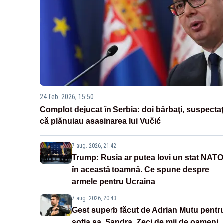
24 feb. 2026, 15:50
Complot dejucat în Serbia: doi bărbați, suspectaț
că plănuiau asasinarea lui Vučić
7 aug. 2026, 21:42
Trump: Rusia ar putea lovi un stat NATO
în această toamnă. Ce spune despre
armele pentru Ucraina
7 aug. 2026, 20:43
Gest superb făcut de Adrian Mutu pentr
soția sa, Sandra. Zeci de mii de oameni