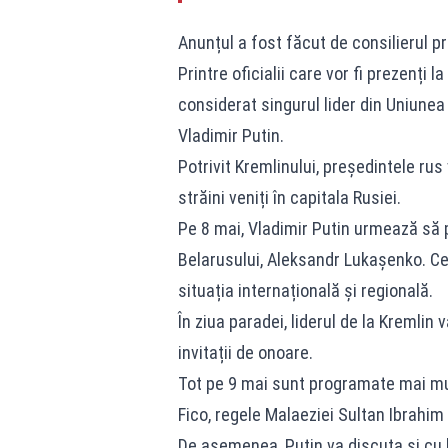
Anunțul a fost făcut de consilierul pr
Printre oficialii care vor fi prezenți 
considerat singurul lider din Uniunea
Vladimir Putin.
Potrivit Kremlinului, președintele rus 
străini veniți în capitala Rusiei.
Pe 8 mai, Vladimir Putin urmează să 
Belarusului, Aleksandr Lukașenko. Cei 
situația internațională și regională.
În ziua paradei, liderul de la Kremlin 
invitații de onoare.
Tot pe 9 mai sunt programate mai mult
Fico, regele Malaeziei Sultan Ibrahim
De asemenea, Putin va discuta și cu l