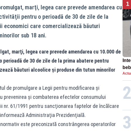
1
 promulgat, marţi, legea care prevede amendarea cu
tivităţii pentru o perioadă de 30 de zile de la
ii economici care comercializează băuturi
minorilor sub 18 ani.
lgat, marţi, legea care prevede amendarea cu 10.000 de
 o perioadă de 30 de zile de la prima abatere pentru
Inte
beb
zează băuturi alcoolice şi produse din tutun minorilor
Actua
aut
tul de promulgare a Legii pentru modificarea şi
ru prevenirea şi combaterea efectelor consumului
ii nr. 61/1991 pentru sancţionarea faptelor de încălcare
 informează Administraţia Prezidenţială.
ui normativ este preconizată constrângerea operatorilor