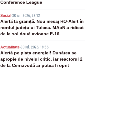
Conference League
4
Social
-
30 iul. 2026, 22:12
Alertă la graniță. Nou mesaj RO-Alert în
nordul județului Tulcea. MApN a ridicat
de la sol două avioane F-16
5
Actualitate
-
30 iul. 2026, 19:56
Alertă pe piața energiei! Dunărea se
apropie de nivelul critic, iar reactorul 2
de la Cernavodă ar putea fi oprit