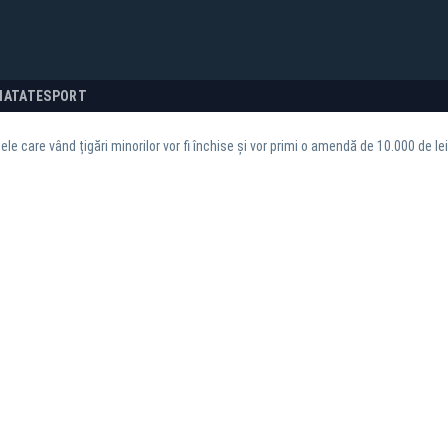
NATATE
SPORT
le care vând țigări minorilor vor fi închise și vor primi o amendă de 10.000 de lei