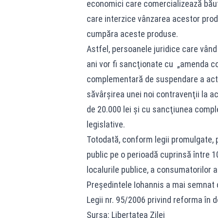
economici care comercializează băutu
care interzice vânzarea acestor prod
cumpăra aceste produse.
Astfel, persoanele juridice care vând
ani vor fi sancţionate cu „amenda co
complementară de suspendare a activi
săvârşirea unei noi contravenţii la
de 20.000 lei şi cu sancţiunea compl
legislative.
Totodată, conform legii promulgate, p
public pe o perioadă cuprinsă între 10
localurile publice, a consumatorilor a
Preşedintele Iohannis a mai semnat 
Legii nr. 95/2006 privind reforma în 
Sursa: Libertatea Zilei