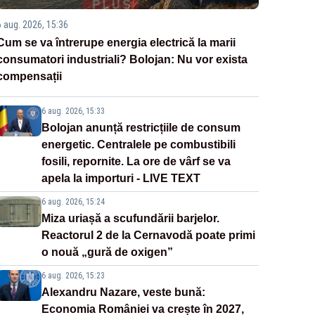
6 aug. 2026, 15:36
Cum se va întrerupe energia electrică la marii
consumatori industriali? Bolojan: Nu vor exista
compensații
6 aug. 2026, 15:33
Bolojan anunță restricțiile de consum
energetic. Centralele pe combustibili
fosili, repornite. La ore de vârf se va
apela la importuri - LIVE TEXT
6 aug. 2026, 15:24
Miza uriașă a scufundării barjelor.
Reactorul 2 de la Cernavodă poate primi
o nouă „gură de oxigen”
6 aug. 2026, 15:23
Alexandru Nazare, veste bună:
Economia României va crește în 2027,