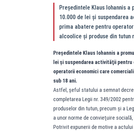
Preşedintele Klaus Iohannis a
10.000 de lei şi suspendarea ac
prima abatere pentru operator
alcoolice şi produse din tutun 
Preşedintele Klaus Iohannis a promu
lei şi suspendarea activităţii pentru
operatorii economici care comerciali
sub 18 ani.
Astfel, şeful statului a semnat decre
completarea Legii nr. 349/2002 pent
produselor din tutun, precum şi a Leg
a unor norme de convieţuire socială,
Potrivit expunerii de motive a actul