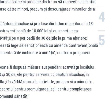
ri alcoolice şi produse din tutun să respecte legislaţia
use către minori, precum şi descurajarea minorilor de a
 băuturi alcoolice şi produse din tutun minorilor sub 18
ntravenţională de 10.000 lei şi cu sancţiunea
tăţii pe o perioadă de 30 de zile la prima abatere;
 această lege se sancţionează cu amenda contravenţională
ementară de închidere a unităţii”, conform propunerii
oate fi dispusă măsura suspendării activităţii localului
 şi 30 de zile pentru servirea cu băuturi alcoolice, în
flaţi în vădită stare de ebrietate, precum şi a minorilor.
decretul pentru promulgarea legii pentru completarea
domeniul sănătăţii