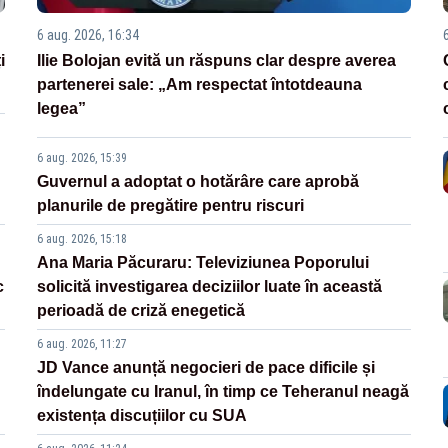
6 aug. 2026, 16:34
i
Ilie Bolojan evită un răspuns clar despre averea
partenerei sale: „Am respectat întotdeauna
legea”
6 aug. 2026, 15:39
Guvernul a adoptat o hotărâre care aprobă
planurile de pregătire pentru riscuri
6 aug. 2026, 15:18
Ana Maria Păcuraru: Televiziunea Poporului
c
solicită investigarea deciziilor luate în această
perioadă de criză enegetică
6 aug. 2026, 11:27
JD Vance anunță negocieri de pace dificile și
îndelungate cu Iranul, în timp ce Teheranul neagă
existența discuțiilor cu SUA