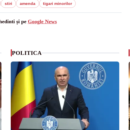
stiri
amenda
tigari minorilor
hedinti și pe
Google News
POLITICA