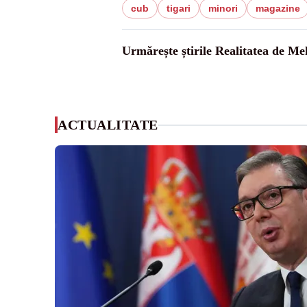
cub
tigari
minori
magazine
Urmărește știrile Realitatea de Me
ACTUALITATE