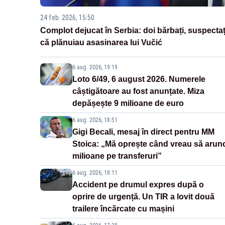
24 feb. 2026, 15:50
Complot dejucat în Serbia: doi bărbați, suspectaț
că plănuiau asasinarea lui Vučić
6 aug. 2026, 19:19
Loto 6/49, 6 august 2026. Numerele
câștigătoare au fost anunțate. Miza
depășește 9 milioane de euro
6 aug. 2026, 18:51
Gigi Becali, mesaj în direct pentru MM
Stoica: „Mă oprește când vreau să arun
milioane pe transferuri”
6 aug. 2026, 18:11
Accident pe drumul expres după o
oprire de urgență. Un TIR a lovit două
trailere încărcate cu mașini