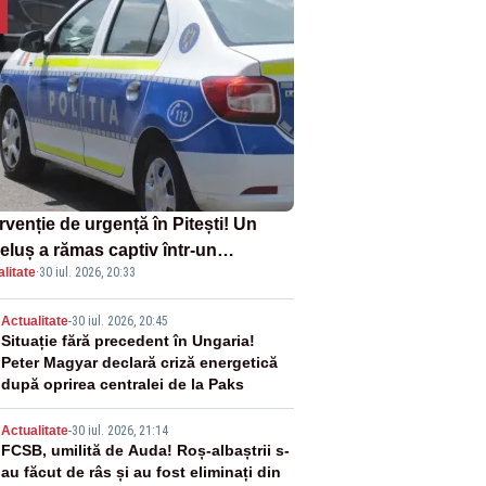
rvenție de urgență în Pitești! Un
eluș a rămas captiv într-un
litate
·
30 iul. 2026, 20:33
oturism din cauza unei defecțiuni
2
Actualitate
-
30 iul. 2026, 20:45
Situație fără precedent în Ungaria!
Peter Magyar declară criză energetică
după oprirea centralei de la Paks
3
Actualitate
-
30 iul. 2026, 21:14
FCSB, umilită de Auda! Roș-albaștrii s-
au făcut de râs și au fost eliminați din