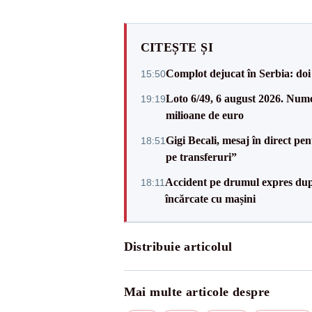
CITEȘTE ȘI
Complot dejucat în Serbia: doi 
15:50
Loto 6/49, 6 august 2026. Nume
19:19
milioane de euro
Gigi Becali, mesaj în direct p
18:51
pe transferuri”
Accident pe drumul expres după
18:11
încărcate cu mașini
Distribuie articolul
Mai multe articole despre