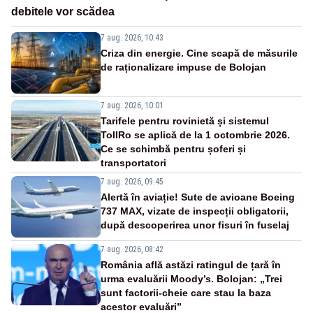
debitele vor scădea
7 aug. 2026, 10:43
Criza din energie. Cine scapă de măsurile
de raționalizare impuse de Bolojan
7 aug. 2026, 10:01
Tarifele pentru rovinietă și sistemul
TollRo se aplică de la 1 octombrie 2026.
Ce se schimbă pentru șoferi și
transportatori
7 aug. 2026, 09:45
Alertă în aviație! Sute de avioane Boeing
737 MAX, vizate de inspecții obligatorii,
după descoperirea unor fisuri în fuselaj
7 aug. 2026, 08:42
România află astăzi ratingul de țară în
urma evaluării Moody’s. Bolojan: „Trei
sunt factorii-cheie care stau la baza
acestor evaluări”