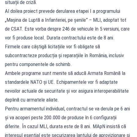
situații de criză.
Al doilea proiect prevede derularea etapei I a programului
„Mașina de Luptă a Infanteriei, pe șenile” – MLI, adoptat tot
de CSAT. Este vorba despre 246 de vehicule în 5 versiuni, care
vor fi produse local. Durata contractului este de 8 ani.
Firmele care câștigă licitațiile vor fi obligate să
subcontracteze producția și reparațiile în România, inclusiv
pentru componentele de schimb.
Ambele programe sunt menite să aducă Armata Română la
standardele NATO și UE. Echipamentele vor fi adaptate
nevoilor actuale de securitate și vor asigura interoperabilitate
deplină cu armatele aliate.
Pentru armamentul individual, contractul se va derula pe 6 ani
și va acoperi peste 200.000 de produse în 6 configurații
diferite. În cazul MLI, durata este de 8 ani. MApN insistă că
interesul esențial este securizarea lanțului de aprovizionare și