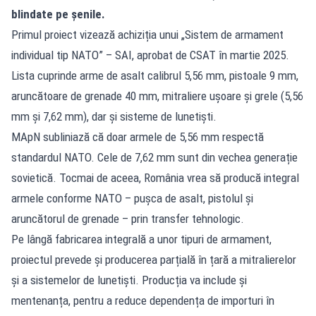
blindate pe șenile.
Primul proiect vizează achiziția unui „Sistem de armament
individual tip NATO” – SAI, aprobat de CSAT în martie 2025.
Lista cuprinde arme de asalt calibrul 5,56 mm, pistoale 9 mm,
aruncătoare de grenade 40 mm, mitraliere ușoare și grele (5,56
mm și 7,62 mm), dar și sisteme de lunetiști.
MApN subliniază că doar armele de 5,56 mm respectă
standardul NATO. Cele de 7,62 mm sunt din vechea generație
sovietică. Tocmai de aceea, România vrea să producă integral
armele conforme NATO – pușca de asalt, pistolul și
aruncătorul de grenade – prin transfer tehnologic.
Pe lângă fabricarea integrală a unor tipuri de armament,
proiectul prevede și producerea parțială în țară a mitralierelor
și a sistemelor de lunetiști. Producția va include și
mentenanța, pentru a reduce dependența de importuri în