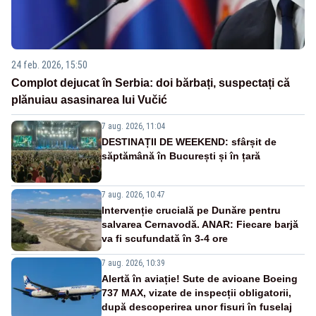
24 feb. 2026, 15:50
Complot dejucat în Serbia: doi bărbați, suspectați că
plănuiau asasinarea lui Vučić
7 aug. 2026, 11:04
DESTINAȚII DE WEEKEND: sfârșit de
săptămână în București și în țară
7 aug. 2026, 10:47
Intervenție crucială pe Dunăre pentru
salvarea Cernavodă. ANAR: Fiecare barjă
va fi scufundată în 3-4 ore
7 aug. 2026, 10:39
Alertă în aviație! Sute de avioane Boeing
737 MAX, vizate de inspecții obligatorii,
după descoperirea unor fisuri în fuselaj