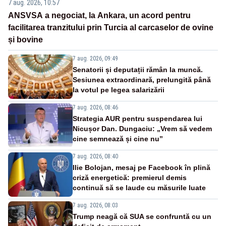
7 aug. 2026, 10:57
ANSVSA a negociat, la Ankara, un acord pentru
facilitarea tranzitului prin Turcia al carcaselor de ovine
și bovine
7 aug. 2026, 09:49
Senatorii și deputații rămân la muncă.
Sesiunea extraordinară, prelungită până
la votul pe legea salarizării
7 aug. 2026, 08:46
Strategia AUR pentru suspendarea lui
Nicușor Dan. Dungaciu: „Vrem să vedem
cine semnează și cine nu”
7 aug. 2026, 08:40
Ilie Bolojan, mesaj pe Facebook în plină
criză energetică: premierul demis
continuă să se laude cu măsurile luate
7 aug. 2026, 08:03
Trump neagă că SUA se confruntă cu un