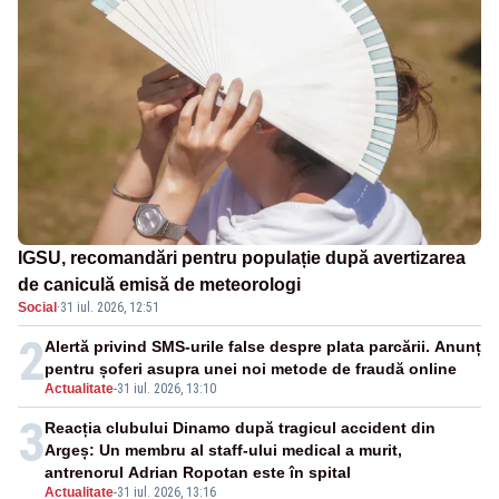
IGSU, recomandări pentru populație după avertizarea
de caniculă emisă de meteorologi
Social
·
31 iul. 2026, 12:51
2
Alertă privind SMS-urile false despre plata parcării. Anunț
pentru șoferi asupra unei noi metode de fraudă online
Actualitate
-
31 iul. 2026, 13:10
3
Reacția clubului Dinamo după tragicul accident din
Argeș: Un membru al staff-ului medical a murit,
antrenorul Adrian Ropotan este în spital
Actualitate
-
31 iul. 2026, 13:16