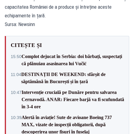
capacitatea României de a produce și întreține aceste
echipamente în țară.
Sursa: Newsinn
CITEȘTE ȘI
Complot dejucat în Serbia: doi bărbați, suspectați
15:50
că plănuiau asasinarea lui Vučić
DESTINAȚII DE WEEKEND: sfârșit de
11:04
săptămână în București și în țară
Intervenție crucială pe Dunăre pentru salvarea
10:47
Cernavodă. ANAR: Fiecare barjă va fi scufundată
în 3-4 ore
Alertă în aviație! Sute de avioane Boeing 737
10:39
MAX, vizate de inspecții obligatorii, după
descoperirea unor fisuri în fuselaj