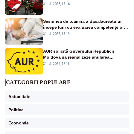
ului medical a murit, antrenorul Adrian
31 iul. 2026, 13:16
Ropotan este în spital
Sesiunea de toamnă a Bacalaureatului
începe luni cu evaluarea competențelor
orale la Limba română
31 iul. 2026, 13:19
AUR solicită Guvernului Republicii
Moldova să reanalizeze anularea
concertului de Ziua Limbii Române
31 iul. 2026, 12:18
CATEGORII POPULARE
Actualitate
Politica
Economie