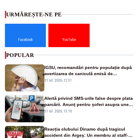
URMĂREȘTE-NE PE
Facebook
YouTube
POPULAR
IGSU, recomandări pentru populație după
avertizarea de caniculă emisă de
meteorologi
31 iul. 2026, 12:51
Alertă privind SMS-urile false despre plata
parcării. Anunț pentru șoferi asupra unei
noi metode de fraudă online
31 iul. 2026, 13:10
Reacția clubului Dinamo după tragicul
accident din Argeș: Un membru al staff-