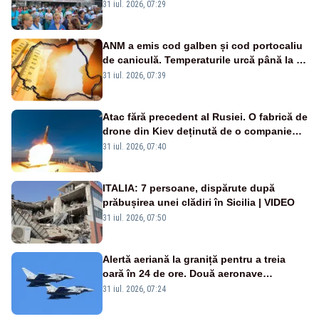
Legii salarizării
31 iul. 2026, 07:29
ANM a emis cod galben și cod portocaliu
de caniculă. Temperaturile urcă până la 38
de grade, iar nopțile devin tropicale
31 iul. 2026, 07:39
Atac fără precedent al Rusiei. O fabrică de
drone din Kiev deținută de o companie
americană, distrusă de o rachetă
31 iul. 2026, 07:40
rusească
ITALIA: 7 persoane, dispărute după
prăbușirea unei clădiri în Sicilia | VIDEO
31 iul. 2026, 07:50
Alertă aeriană la graniță pentru a treia
oară în 24 de ore. Două aeronave
Eurofighter britanice au fost ridicate de la
31 iul. 2026, 07:24
sol