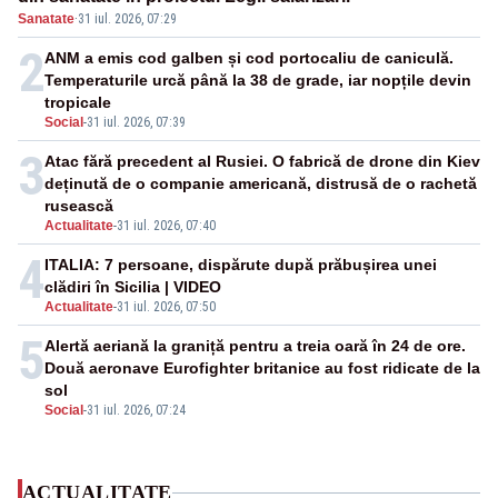
Sanatate
·
31 iul. 2026, 07:29
2
ANM a emis cod galben și cod portocaliu de caniculă.
Temperaturile urcă până la 38 de grade, iar nopțile devin
tropicale
Social
-
31 iul. 2026, 07:39
3
Atac fără precedent al Rusiei. O fabrică de drone din Kiev
deținută de o companie americană, distrusă de o rachetă
rusească
Actualitate
-
31 iul. 2026, 07:40
4
ITALIA: 7 persoane, dispărute după prăbușirea unei
clădiri în Sicilia | VIDEO
Actualitate
-
31 iul. 2026, 07:50
5
Alertă aeriană la graniță pentru a treia oară în 24 de ore.
Două aeronave Eurofighter britanice au fost ridicate de la
sol
Social
-
31 iul. 2026, 07:24
ACTUALITATE