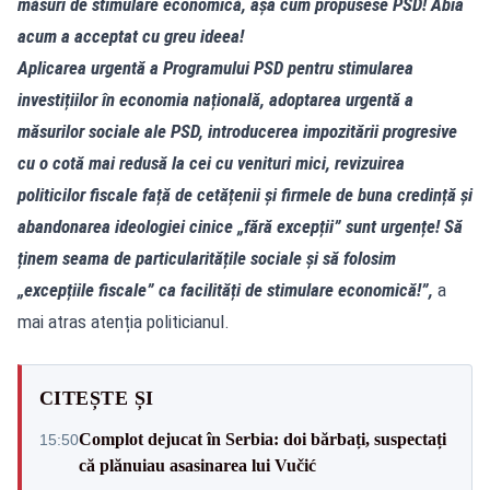
măsuri de stimulare economică, așa cum propusese PSD! Abia
acum a acceptat cu greu ideea!
Aplicarea urgentă a Programului PSD pentru stimularea
investițiilor în economia națională, adoptarea urgentă a
măsurilor sociale ale PSD, introducerea impozitării progresive
cu o cotă mai redusă la cei cu venituri mici, revizuirea
politicilor fiscale față de cetățenii și firmele de buna credință și
abandonarea ideologiei cinice „fără excepții” sunt urgențe! Să
ținem seama de particularitățile sociale și să folosim
„excepțiile fiscale” ca facilități de stimulare economică!”,
a
mai atras atenția politicianul.
CITEȘTE ȘI
Complot dejucat în Serbia: doi bărbați, suspectați
15:50
că plănuiau asasinarea lui Vučić