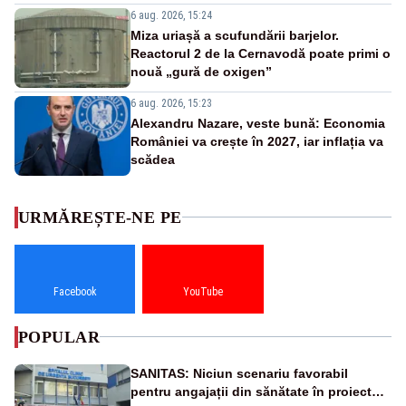
6 aug. 2026, 15:24
Miza uriașă a scufundării barjelor.
Reactorul 2 de la Cernavodă poate primi o
nouă „gură de oxigen”
6 aug. 2026, 15:23
Alexandru Nazare, veste bună: Economia
României va crește în 2027, iar inflația va
scădea
URMĂREȘTE-NE PE
Facebook
YouTube
POPULAR
SANITAS: Niciun scenariu favorabil
pentru angajații din sănătate în proiectul