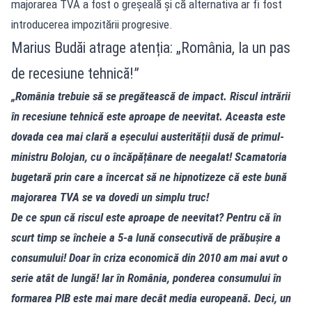
majorarea TVA a fost o greșeală și că alternativa ar fi fost
introducerea impozitării progresive.
Marius Budăi atrage atenția: „România, la un pas
de recesiune tehnică!”
„România trebuie să se pregătească de impact. Riscul intrării
în recesiune tehnică este aproape de neevitat. Aceasta este
dovada cea mai clară a eșecului austerității dusă de primul-
ministru Bolojan, cu o încăpățânare de neegalat! Scamatoria
bugetară prin care a încercat să ne hipnotizeze că este bună
majorarea TVA se va dovedi un simplu truc!
De ce spun că riscul este aproape de neevitat? Pentru că în
scurt timp se încheie a 5-a lună consecutivă de prăbușire a
consumului! Doar în criza economică din 2010 am mai avut o
serie atât de lungă! Iar în România, ponderea consumului în
formarea PIB este mai mare decât media europeană. Deci, un