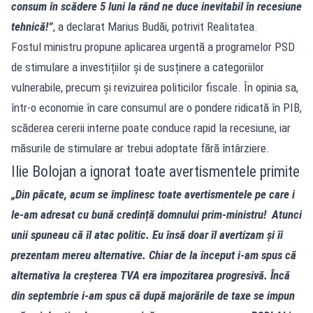
consum în scădere 5 luni la rând ne duce inevitabil în recesiune
tehnică!”
, a declarat Marius Budăi, potrivit Realitatea.
Fostul ministru propune aplicarea urgentă a programelor PSD
de stimulare a investițiilor și de susținere a categoriilor
vulnerabile, precum și revizuirea politicilor fiscale. În opinia sa,
într-o economie în care consumul are o pondere ridicată în PIB,
scăderea cererii interne poate conduce rapid la recesiune, iar
măsurile de stimulare ar trebui adoptate fără întârziere.
Ilie Bolojan a ignorat toate avertismentele primite
„Din păcate, acum se împlinesc toate avertismentele pe care i
le-am adresat cu bună credință domnului prim-ministru! Atunci
unii spuneau că îl atac politic. Eu însă doar îl avertizam și îi
prezentam mereu alternative. Chiar de la început i-am spus că
alternativa la creșterea TVA era impozitarea progresivă. Încă
din septembrie i-am spus că după majorările de taxe se impun