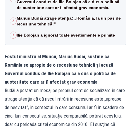
Guvernul condus de Ilie Bolojan că a dus o politică
de austeritate care ar fi afectat grav economia.
Marius Budăi atrage atenția: „România, la un pas de
2
recesiune tehnică!”
Ilie Bolojan a ignorat toate avertismentele primite
3
Fostul ministru al Muncii, Marius Budăi, susține că
România se apropie de o recesiune tehnică și acuză
Guvernul condus de Ilie Bolojan că a dus o politică de
austeritate care ar fi afectat grav economia.
Budăi a postat un mesaj pe propriul cont de socializare în care
atrage atenția că că riscul intrării în recesiune este „aproape
de neevitat”, în contextul în care consumul ar fi în scădere de
cinci luni consecutive, situație comparabilă, potrivit acestuia,
doar cu perioada crizei economice din 2010. El susține că