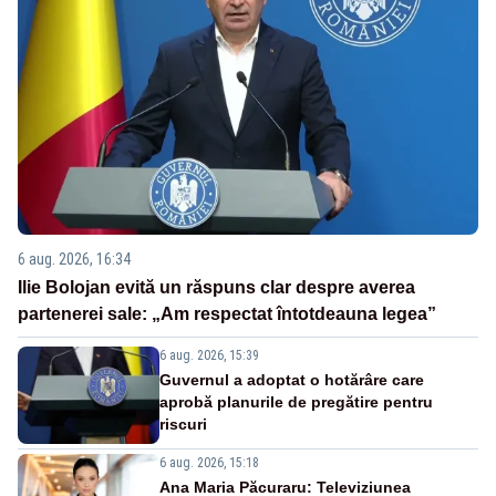
6 aug. 2026, 16:34
Ilie Bolojan evită un răspuns clar despre averea
partenerei sale: „Am respectat întotdeauna legea”
6 aug. 2026, 15:39
Guvernul a adoptat o hotărâre care
aprobă planurile de pregătire pentru
riscuri
6 aug. 2026, 15:18
Ana Maria Păcuraru: Televiziunea