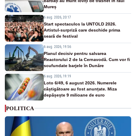
bărbați au murit loviți de trăsnet în râul
Mureș
6 aug. 2026, 20:17
Start spectaculos la UNTOLD 2026.
Artistul-surpriză care deschide prima
seară de festival
6 aug. 2026, 19:56
Planul decisiv pentru salvarea
Reactorului 2 de la Cernavodă. Cum vor fi
scufundate barjele în Dunăre
6 aug. 2026, 19:19
Loto 6/49, 6 august 2026. Numerele
câștigătoare au fost anunțate. Miza
depășește 9 milioane de euro
POLITICA