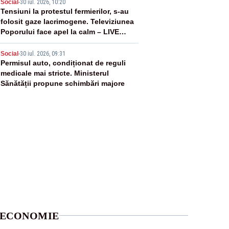
4
Social
-
30 iul. 2026, 10:20
Tensiuni la protestul fermierilor, s-au
folosit gaze lacrimogene. Televiziunea
Poporului face apel la calm – LIVE
TEXT
5
Social
-
30 iul. 2026, 09:31
Permisul auto, condiționat de reguli
medicale mai stricte. Ministerul
Sănătății propune schimbări majore
ECONOMIE