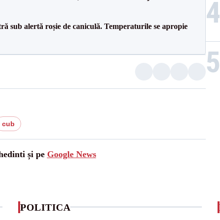
tră sub alertă roșie de caniculă. Temperaturile se apropie
cub
hedinti și pe
Google News
POLITICA