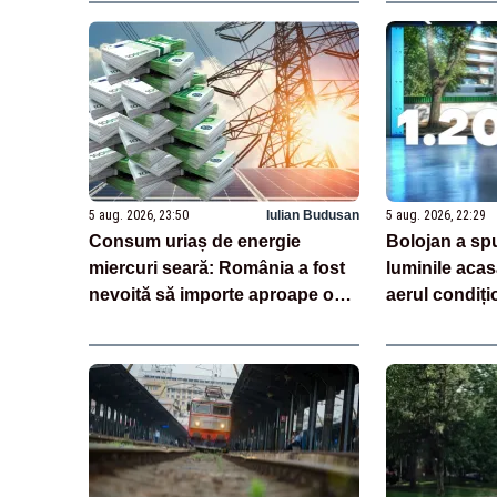
5 aug. 2026, 23:50
Iulian Budusan
5 aug. 2026, 22:29
Consum uriaș de energie
Bolojan a sp
miercuri seară: România a fost
luminile acas
nevoită să importe aproape o
aerul condiți
treime din necesar
spatele declar