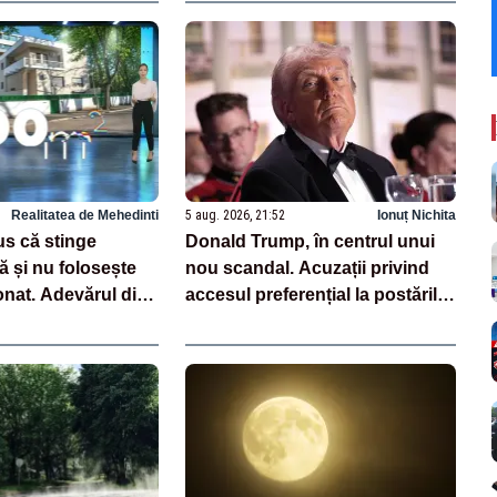
Realitatea de Mehedinti
5 aug. 2026, 21:52
Ionuț Nichita
us că stinge
Donald Trump, în centrul unui
ă și nu folosește
nou scandal. Acuzații privind
onat. Adevărul din
accesul preferențial la postările
ațiilor
sale