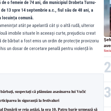
ă de o femeie de 74 ani, din municipiul Drobeta Turnu-
de 13 spre 14 septembrie a.c., fiul său de 48 ani, a
la locuința comună.
amenințat atât pe apelantă cât și o altă rudă, ulterior
uă imobile situate în aceeași curte, prejudiciu creat
Șefu
ă de bărbat a fost emis un ordin de protecție provizoriu
ave
schis un dosar de cercetare penală pentru violență în
Socia
curs
suf
bărbați, suspectați că plănuiau asasinarea lui Vučić
ciparea în siguranță la festivaluri
l Dunării se reia astăzi, la ora 10. Patru barje urmează să