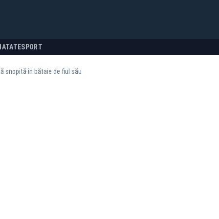
NATATE
SPORT
ă snopită în bătaie de fiul său