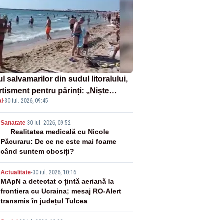
l salvamarilor din sudul litoralului,
rtisment pentru părinți: „Niște
l
·
30 iul. 2026, 09:45
uri de înot la piscină nu sunt
iciente”
2
Sanatate
-
30 iul. 2026, 09:52
Realitatea medicală cu Nicole
Păcuraru: De ce ne este mai foame
când suntem obosiți?
3
Actualitate
-
30 iul. 2026, 10:16
MApN a detectat o țintă aeriană la
frontiera cu Ucraina; mesaj RO-Alert
transmis în județul Tulcea