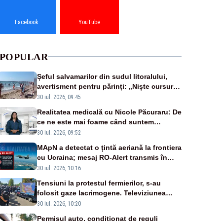
Facebook
YouTube
POPULAR
Șeful salvamarilor din sudul litoralului,
avertisment pentru părinți: „Niște cursuri
de înot la piscină nu sunt suficiente”
30 iul. 2026, 09:45
Realitatea medicală cu Nicole Păcuraru: De
ce ne este mai foame când suntem
obosiți?
30 iul. 2026, 09:52
MApN a detectat o țintă aeriană la frontiera
cu Ucraina; mesaj RO-Alert transmis în
județul Tulcea
30 iul. 2026, 10:16
Tensiuni la protestul fermierilor, s-au
folosit gaze lacrimogene. Televiziunea
Poporului face apel la calm – LIVE TEXT
30 iul. 2026, 10:20
Permisul auto, condiționat de reguli