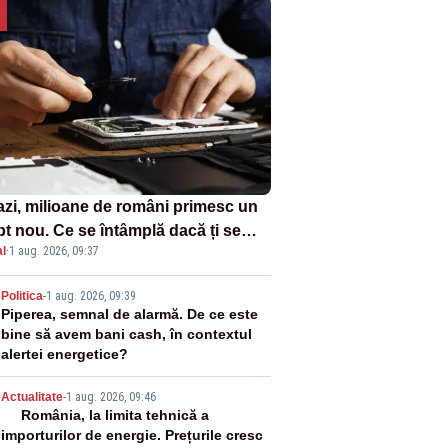
azi, milioane de români primesc un
pt nou. Ce se întâmplă dacă ți se
l
·
1 aug. 2026, 09:37
ică un produs
2
Politica
-
1 aug. 2026, 09:39
Piperea, semnal de alarmă. De ce este
bine să avem bani cash, în contextul
alertei energetice?
3
Actualitate
-
1 aug. 2026, 09:46
România, la limita tehnică a
importurilor de energie. Prețurile cresc