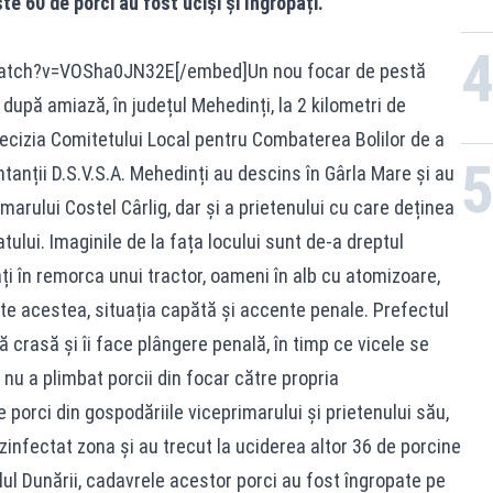
e 60 de porci au fost uciși și îngropați.
atch?v=VOSha0JN32E[/embed]Un nou focar de pestă
 după amiază, în județul Mehedinți, la 2 kilometri de
cizia Comitetului Local pentru Combaterea Bolilor de a
tanții D.S.V.S.A. Mehedinți au descins în Gârla Mare și au
imarului Costel Cârlig, dar și a prietenului cu care deținea
ului. Imaginile de la fața locului sunt de-a dreptul
ați în remorca unui tractor, oameni în alb cu atomizoare,
ate acestea, situația capătă și accente penale. Prefectul
 crasă și îi face plângere penală, în timp ce vicele se
 nu a plimbat porcii din focar către propria
porci din gospodăriile viceprimarului și prietenului său,
zinfectat zona și au trecut la uciderea altor 36 de porcine
ul Dunării, cadavrele acestor porci au fost îngropate pe