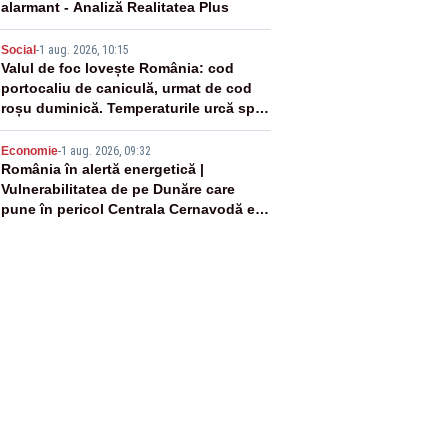
alarmant - Analiză Realitatea Plus
4
Social
-
1 aug. 2026, 10:15
Valul de foc lovește România: cod
portocaliu de caniculă, urmat de cod
roșu duminică. Temperaturile urcă spre
40°C
5
Economie
-
1 aug. 2026, 09:32
România în alertă energetică |
Vulnerabilitatea de pe Dunăre care
pune în pericol Centrala Cernavodă era
cunoscută de pe vremea lui Ceaușescu