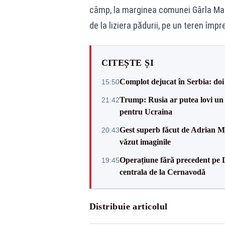
câmp, la marginea comunei Gârla Mare
de la liziera pădurii, pe un teren împ
CITEȘTE ȘI
Complot dejucat în Serbia: doi 
15:50
Trump: Rusia ar putea lovi un
21:42
pentru Ucraina
Gest superb făcut de Adrian Mu
20:43
văzut imaginile
Operațiune fără precedent pe 
19:45
centrala de la Cernavodă
Distribuie articolul