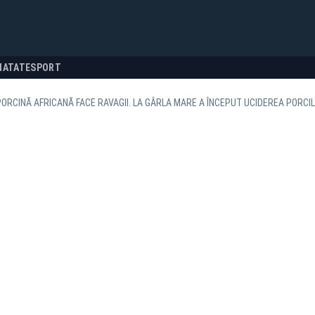
NATATE
SPORT
ORCINĂ AFRICANĂ FACE RAVAGII. LA GÂRLA MARE A ÎNCEPUT UCIDEREA PORCI