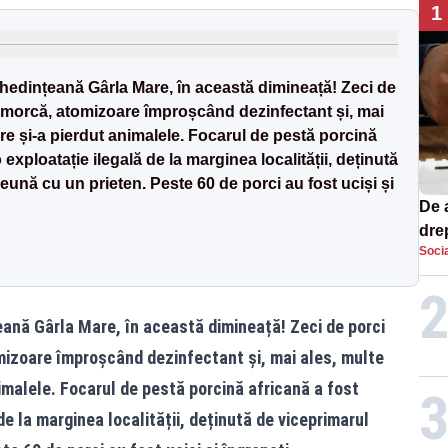
1
dințeană Gârla Mare, în această dimineață! Zeci de
 remorcă, atomizoare împroșcând dezinfectant și, mai
are și-a pierdut animalele. Focarul de pestă porcină
 exploatație ilegală de la marginea localității, deținută
ună cu un prieten. Peste 60 de porci au fost uciși și
De 
dre
Socia
str
nă Gârla Mare, în această dimineață! Zeci de porci
omizoare împroșcând dezinfectant și, mai ales, multe
nimalele. Focarul de pestă porcină africană a fost
de la marginea localității, deținută de viceprimarul