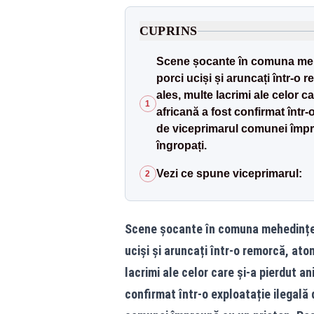
CUPRINS
Scene șocante în comuna mehe
porci uciși și aruncați într-o
ales, multe lacrimi ale celor c
1
africană a fost confirmat într-o
de viceprimarul comunei împre
îngropați.
Vezi ce spune viceprimarul:
2
Scene șocante în comuna mehedințea
uciși și aruncați într-o remorcă, at
lacrimi ale celor care și-a pierdut a
confirmat într-o exploatație ilegală 