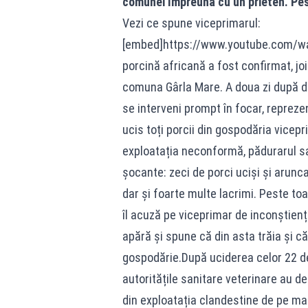
comunei împreună cu un prieten. Pest
Vezi ce spune viceprimarul:
[embed]https://www.youtube.com/w
porcină africană a fost confirmat, joi
comuna Gârla Mare. A doua zi după de
se interveni prompt în focar, reprezen
ucis toți porcii din gospodăria vicepr
exploatația neconformă, pădurarul sat
șocante: zeci de porci uciși și arunc
dar și foarte multe lacrimi. Peste to
îl acuză pe viceprimar de inconștiență
apără și spune că din asta trăia și că
gospodărie.După uciderea celor 22 de 
autoritățile sanitare veterinare au de
din exploatația clandestine de pe mal