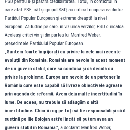
PSD pentru a-și păstra credibilitatea. Totul, în contextul în
care atât PSE, cât și grupul S&D, au criticat cooperarea dintre
Partidul Popular European și extrema dreaptă la nivel
european. Atitudine pe care, în viziunea verzilor, PSD o încalcă.
Aceleași critici vin și din partea lui Manfred Weber,
președintele Partidului Popular European.
„Suntem foarte îngrijorați cu privire la cele mai recente
evoluții din România. România are nevoie în acest moment
de un guvern stabil, care să conducă și să decidă cu
privire la probleme. Europa are nevoie de un partener în
România care este capabil să livreze obiectivele agreate
prin agenda de reformă. Avem deja multe incertitudini în
lume. De aceea, nu trebuie să adăugăm o altă
incertitudine. Chiar îi rog pe toți să fie responsabili și să îl
susțină pe Ilie Bolojan astfel încât să putem avea un
guvern stabil în România.”
, a declarat Manfred Weber,