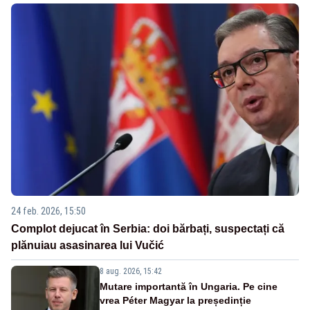
24 feb. 2026, 15:50
Complot dejucat în Serbia: doi bărbați, suspectați că
plănuiau asasinarea lui Vučić
8 aug. 2026, 15:42
Mutare importantă în Ungaria. Pe cine
vrea Péter Magyar la președinție