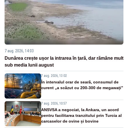
7 aug. 2026, 14:03
Dunărea crește ușor la intrarea în țară, dar rămâne mult
sub media lunii august
7 aug. 2026, 13:02
În intervalul orar de seară, consumul de
curent „a scăzut cu 200-300 de megawați”
7 aug. 2026, 10:57
ANSVSA a negociat, la Ankara, un acord
pentru facilitarea tranzitului prin Turcia al
carcaselor de ovine și bovine