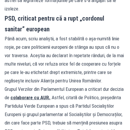
astfel să legitimeze formațiunile pe care s-a angajat să le
izoleze.
PSD, criticat pentru că a rupt „cordonul
sanitar” european
Până acum, scriu analiștii, a fost stabilită o așa-numită linie
roșie, pe care politicienii europeni de stânga au spus că nu o
vor traversa. Aceștia au declarat în repetate rânduri, de la mai
multe niveluri, că vor refuza orice fel de cooperare cu forțele
pe care le-au etichetat drept extremiste, printre care se
regăsește inclusiv Alianța pentru Unirea Românilor.
Grupul Verzilor din Parlamentul European a criticat dur decizia
de
colaborare cu AUR.
Astfel, citată de Politico, președinta
Partidului Verde European a spus că Partidul Socialiștilor
Europeni și grupul parlamentar al Socialiștilor și Democraților,
din care face parte PSD, trebuie să mențină presiunea asupra