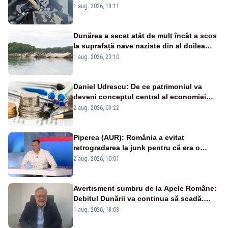
pasează vina în plină criză energetică
1 aug. 2026, 18:11
Dunărea a secat atât de mult încât a scos
la suprafață nave naziste din al doilea
război mondial
1 aug. 2026, 23:10
Daniel Udrescu: De ce patrimoniul va
deveni conceptul central al economiei
viitoare?
2 aug. 2026, 09:22
Piperea (AUR): România a evitat
retrogradarea la junk pentru că era o
catastrofă pentru bănci și fondurile de
2 aug. 2026, 10:01
pensii
Avertisment sumbru de la Apele Române:
Debitul Dunării va continua să scadă.
Cernavodă s-ar putea închide în 4 zile
1 aug. 2026, 18:08