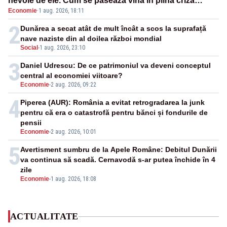
nevoie de ele. Cum se pasează vina în plină criză
Economie
·
1 aug. 2026, 18:11
energetică
2
Dunărea a secat atât de mult încât a scos la suprafață
nave naziste din al doilea război mondial
Social
-
1 aug. 2026, 23:10
3
Daniel Udrescu: De ce patrimoniul va deveni conceptul
central al economiei viitoare?
Economie
-
2 aug. 2026, 09:22
4
Piperea (AUR): România a evitat retrogradarea la junk
pentru că era o catastrofă pentru bănci și fondurile de
pensii
Economie
-
2 aug. 2026, 10:01
5
Avertisment sumbru de la Apele Române: Debitul Dunării
va continua să scadă. Cernavodă s-ar putea închide în 4
zile
Economie
-
1 aug. 2026, 18:08
ACTUALITATE