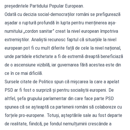
președintele Partidului Popular European.
Odată cu decizia social-democraților români se prefigurează
așadar o ruptură profundă în lupta pentru menținerea așa-
numitului „cordon sanitar” creat la nivel european împotriva
extremiștilor. Analiștii recunosc faptul că situațiile la nivel
european pot fi cu mult diferite față de cele la nivel național,
unde partidele etichetate a fi de extremă dreaptă beneficiază
de o ascensiune vizibilă, iar guvernarea fără acestea este din
ce în ce mai dificilă.
Sursele citate de Politico spun că mișcarea la care a apelat
PSD ar fi fost o surpriză și pentru socialiștii europeni. De
altfel, șefa grupului parlamentar din care face parte PSD
spunea că se așteaptă ca partenerii români să colaboreze cu
forțele pro-europene. Totuși, așteptările sale au fost departe
de realitate, fiindcă, pe fondul nemulțumirii crescânde a