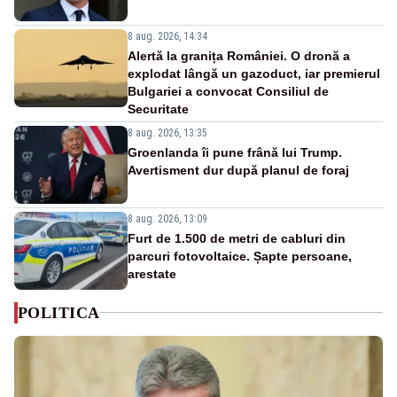
8 aug. 2026, 14:34
Alertă la granița României. O dronă a
explodat lângă un gazoduct, iar premierul
Bulgariei a convocat Consiliul de
Securitate
8 aug. 2026, 13:35
Groenlanda îi pune frână lui Trump.
Avertisment dur după planul de foraj
8 aug. 2026, 13:09
Furt de 1.500 de metri de cabluri din
parcuri fotovoltaice. Șapte persoane,
arestate
POLITICA