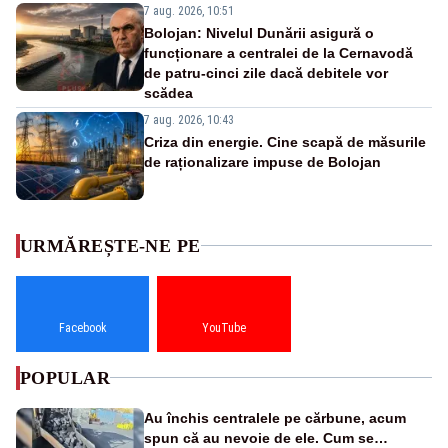
7 aug. 2026, 10:51
Bolojan: Nivelul Dunării asigură o
funcționare a centralei de la Cernavodă
de patru-cinci zile dacă debitele vor
scădea
7 aug. 2026, 10:43
Criza din energie. Cine scapă de măsurile
de raționalizare impuse de Bolojan
URMĂREȘTE-NE PE
Facebook
YouTube
POPULAR
Au închis centralele pe cărbune, acum
spun că au nevoie de ele. Cum se