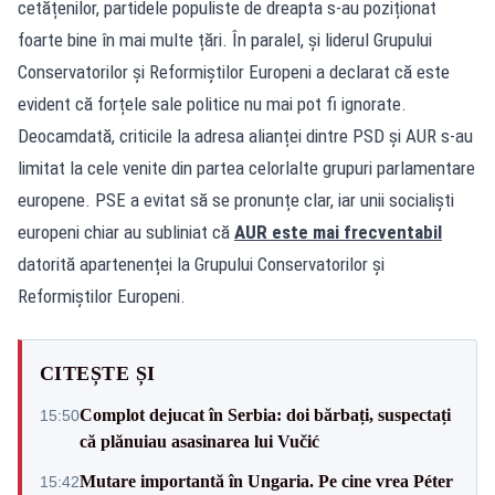
cetățenilor, partidele populiste de dreapta s-au poziționat
foarte bine în mai multe țări. În paralel, și liderul Grupului
Conservatorilor și Reformiștilor Europeni a declarat că este
evident că forțele sale politice nu mai pot fi ignorate.
Deocamdată, criticile la adresa alianței dintre PSD și AUR s-au
limitat la cele venite din partea celorlalte grupuri parlamentare
europene. PSE a evitat să se pronunțe clar, iar unii socialiști
europeni chiar au subliniat că
AUR este mai frecventabil
datorită apartenenței la Grupului Conservatorilor și
Reformiștilor Europeni.
CITEȘTE ȘI
Complot dejucat în Serbia: doi bărbați, suspectați
15:50
că plănuiau asasinarea lui Vučić
Mutare importantă în Ungaria. Pe cine vrea Péter
15:42