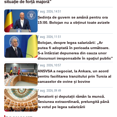
situație de forță majoră”
7 aug. 2026, 14:51
Ședința de guvern se amână pentru ora
15:00. Bolojan nu a obținut toate avizele
7 aug. 2026, 11:51
Bolojan, despre legea salarizării: „Ar
putea fi adoptată în perioada următoare.
S-a întârziat depunerea din cauza unor
discursuri iresponsabile în spaţiul public”
7 aug. 2026, 10:57
ANSVSA a negociat, la Ankara, un acord
pentru facilitarea tranzitului prin Turcia al
carcaselor de ovine și bovine
7 aug. 2026, 09:49
Senatorii și deputații rămân la muncă.
Sesiunea extraordinară, prelungită până
la votul pe legea salarizării