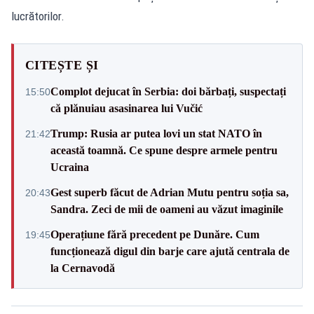
lucrătorilor.
CITEȘTE ȘI
Complot dejucat în Serbia: doi bărbați, suspectați
15:50
că plănuiau asasinarea lui Vučić
Trump: Rusia ar putea lovi un stat NATO în
21:42
această toamnă. Ce spune despre armele pentru
Ucraina
Gest superb făcut de Adrian Mutu pentru soția sa,
20:43
Sandra. Zeci de mii de oameni au văzut imaginile
Operațiune fără precedent pe Dunăre. Cum
19:45
funcționează digul din barje care ajută centrala de
la Cernavodă