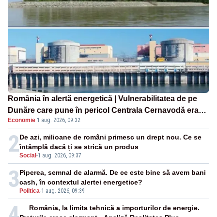
România în alertă energetică | Vulnerabilitatea de pe
Dunăre care pune în pericol Centrala Cernavodă era
Economie
·
1 aug. 2026, 09:32
cunoscută de pe vremea lui Ceaușescu
2
De azi, milioane de români primesc un drept nou. Ce se
întâmplă dacă ți se strică un produs
Social
-
1 aug. 2026, 09:37
3
Piperea, semnal de alarmă. De ce este bine să avem bani
cash, în contextul alertei energetice?
Politica
-
1 aug. 2026, 09:39
4
România, la limita tehnică a importurilor de energie.