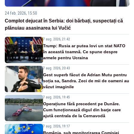
24 feb. 2026, 15:50
Complot dejucat în Serbia: doi bărbați, suspectați că
plănuiau asasinarea lui Vučić
7 aug. 2026, 21:42
Trump: Rusia ar putea lovi un stat NATO
în această toamnă. Ce spune despre
armele pentru Ucraina
7 aug. 2026, 20:43
Gest superb făcut de Adrian Mutu pentru
soția sa, Sandra. Zeci de mii de oameni au
văzut imaginile
7 aug. 2026, 19:45
Operațiune fără precedent pe Dunăre.
Cum funcționează digul din barje care
ajută centrala de la Cernavodă
7 aug. 2026, 19:17
România, sub monitorizarea Comisiei