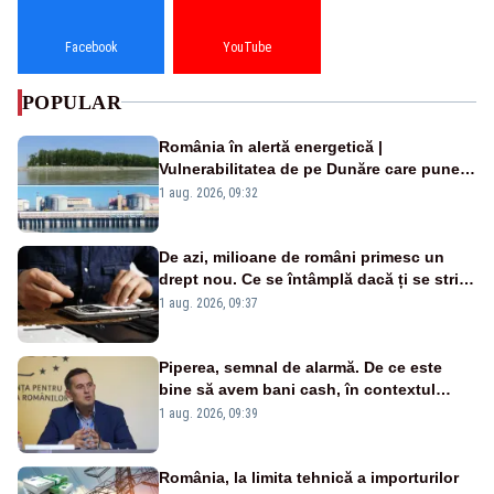
Facebook
YouTube
POPULAR
România în alertă energetică |
Vulnerabilitatea de pe Dunăre care pune
în pericol Centrala Cernavodă era
1 aug. 2026, 09:32
cunoscută de pe vremea lui Ceaușescu
De azi, milioane de români primesc un
drept nou. Ce se întâmplă dacă ți se strică
un produs
1 aug. 2026, 09:37
Piperea, semnal de alarmă. De ce este
bine să avem bani cash, în contextul
alertei energetice?
1 aug. 2026, 09:39
România, la limita tehnică a importurilor