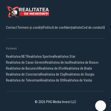
Contact
Termeni și condiții
Politică de confidențialitate
Cod de conduită
Parteneri:
Realitatea.NET
Realitatea Sportiva
Realitatea Star
Realitatea de Caras-Severin
Realitatea de Iasi
Realitatea de Brasov
Realitatea de Bucuresti
Realitatea de Ilfov
Realitatea de Braila
Realitatea de Constanta
Realitatea de Cluj
Realitatea de Giurgiu
Realitatea de Teleorman
Realitatea de Olt
Realitatea de Vaslui
© 2026 PHG Media Invest LLC
Facebook
YouTube