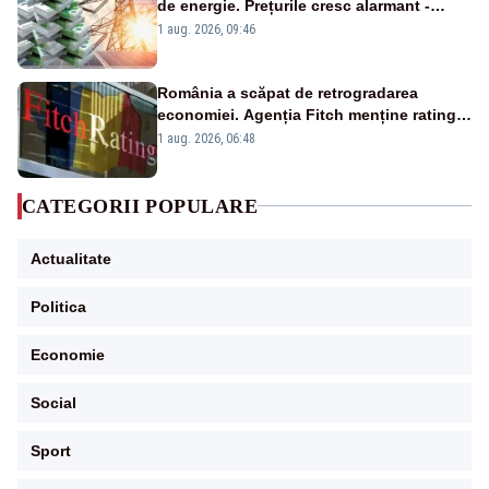
de energie. Prețurile cresc alarmant -
Analiză Realitatea Plus
1 aug. 2026, 09:46
România a scăpat de retrogradarea
economiei. Agenția Fitch menține ratingul
„BBB-” cu perspectivă negativă
1 aug. 2026, 06:48
CATEGORII POPULARE
Actualitate
Politica
Economie
Social
Sport