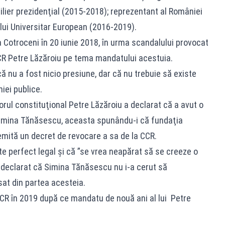
ilier prezidenţial (2015-2018); reprezentant al României
utului Universitar European (2016-2019).
Cotroceni în 20 iunie 2018, în urma scandalului provocat
CR Petre Lăzăroiu pe tema mandatului acestuia.
 nu a fost nicio presiune, dar că nu trebuie să existe
niei publice.
rul constituţional Petre Lăzăroiu a declarat că a avut o
l Simina Tănăsescu, aceasta spunându-i că fundaţia
emită un decret de revocare a sa de la CCR.
 perfect legal şi că ”se vrea neapărat să se creeze o
a declarat că Simina Tănăsescu nu i-a cerut să
sat din partea acesteia.
CR în 2019 după ce mandatu de nouă ani al lui Petre