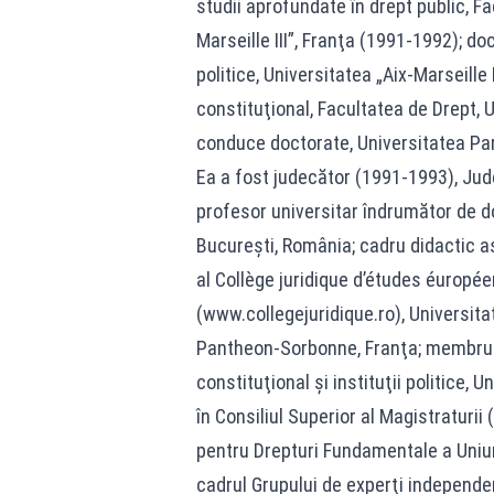
studii aprofundate în drept public, Fa
Marseille III”, Franţa (1991-1992); doc
politice, Universitatea „Aix-Marseille 
constituţional, Facultatea de Drept, 
conduce doctorate, Universitatea Par
Ea a fost judecător (1991-1993), Jude
profesor universitar îndrumător de do
Bucureşti, România; cadru didactic a
al Collège juridique d’études éuropé
(www.collegejuridique.ro), Universita
Pantheon-Sorbonne, Franţa; membru f
constituţional şi instituţii politice, 
în Consiliul Superior al Magistraturii
pentru Drepturi Fundamentale a Uniu
cadrul Grupului de experţi independen