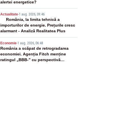
alertei energetice?
4
Actualitate
-
1 aug. 2026, 09:46
România, la limita tehnică a
importurilor de energie. Prețurile cresc
alarmant - Analiză Realitatea Plus
5
Economie
-
1 aug. 2026, 06:48
România a scăpat de retrogradarea
economiei. Agenția Fitch menține
ratingul „BBB-” cu perspectivă
negativă