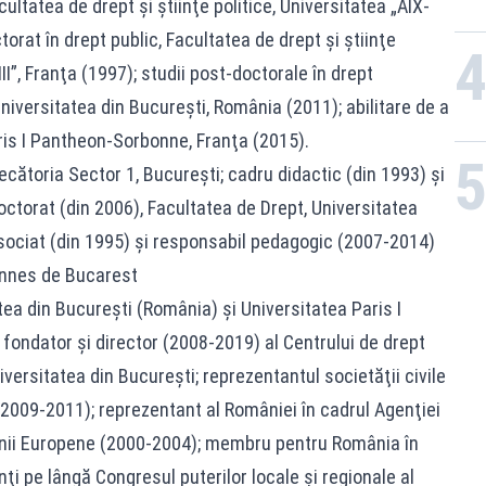
cultatea de drept şi ştiinţe politice, Universitatea „AIX-
torat în drept public, Facultatea de drept şi ştiinţe
III”, Franţa (1997); studii post-doctorale în drept
Universitatea din Bucureşti, România (2011); abilitare de a
is I Pantheon-Sorbonne, Franţa (2015).
cătoria Sector 1, Bucureşti; cadru didactic (din 1993) şi
ctorat (din 2006), Facultatea de Drept, Universitatea
sociat (din 1995) şi responsabil pedagogic (2007-2014)
ennes de Bucarest
tea din Bucureşti (România) şi Universitatea Paris I
ondator şi director (2008-2019) al Centrului de drept
Universitatea din Bucureşti; reprezentantul societăţii civile
 (2009-2011); reprezentant al României în cadrul Agenţiei
nii Europene (2000-2004); membru pentru România în
ţi pe lângă Congresul puterilor locale şi regionale al