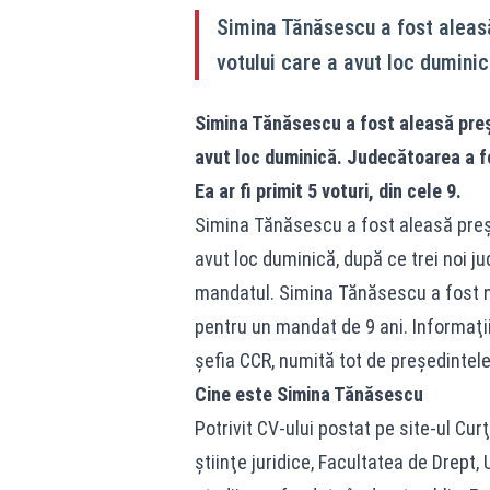
Simina Tănăsescu a fost aleasă
votului care a avut loc dumini
Simina Tănăsescu a fost aleasă preşe
avut loc duminică. Judecătoarea a f
Ea ar fi primit 5 voturi, din cele 9.
Simina Tănăsescu a fost aleasă preşed
avut loc duminică, după ce trei noi j
mandatul. Simina Tănăsescu a fost nu
pentru un mandat de 9 ani. Informaţii
şefia CCR, numită tot de preşedintele
Cine este Simina Tănăsescu
Potrivit CV-ului postat pe site-ul Cu
ştiinţe juridice, Facultatea de Drept