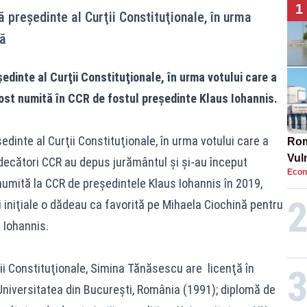
1
 preşedinte al Curţii Constituţionale, în urma
că
dinte al Curţii Constituţionale, în urma votului care a
ost numită în CCR de fostul președinte Klaus Iohannis.
inte al Curţii Constituţionale, în urma votului care a
Rom
Vul
udecători CCR au depus jurământul şi şi-au început
Econ
pun
mită la CCR de preşedintele Klaus Iohannis în 2019,
cun
 iniţiale o dădeau ca favorită pe Mihaela Ciochină pentru
 Iohannis.
rţii Constituţionale, Simina Tănăsescu are licenţă în
, Universitatea din Bucureşti, România (1991); diplomă de