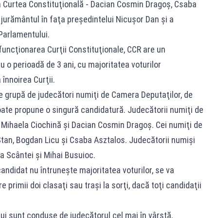
 la Curtea Constituţională - Dacian Cosmin Dragoş, Csaba
jurământul în faţa preşedintelui Nicuşor Dan şi a
Parlamentului.
funcţionarea Curţii Constituţionale, CCR are un
u o perioadă de 3 ani, cu majoritatea voturilor
 înnoirea Curţii.
re grupă de judecători numiţi de Camera Deputaţilor, de
ate propune o singură candidatură. Judecătorii numiţi de
 Mihaela Ciochină şi Dacian Cosmin Dragoş. Cei numiţi de
tan, Bogdan Licu şi Csaba Asztalos. Judecătorii numişi
ra Scântei şi Mihai Busuioc.
candidat nu întruneşte majoritatea voturilor, se va
re primii doi clasaţi sau traşi la sorţi, dacă toţi candidaţii
ui sunt conduse de judecătorul cel mai în vârstă.