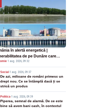
ânia în alertă energetică |
nerabilitatea de pe Dunăre care
omie
·
1 aug. 2026, 09:32
e în pericol Centrala Cernavodă era
oscută de pe vremea lui Ceaușescu
2
Social
-
1 aug. 2026, 09:37
De azi, milioane de români primesc un
drept nou. Ce se întâmplă dacă ți se
strică un produs
3
Politica
-
1 aug. 2026, 09:39
Piperea, semnal de alarmă. De ce este
bine să avem bani cash, în contextul