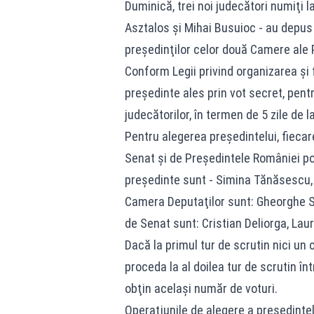
Duminică, trei noi judecători numiţi
Asztalos şi Mihai Busuioc - au depus 
preşedinţilor celor două Camere ale 
Conform Legii privind organizarea şi 
preşedinte ales prin vot secret, pentr
judecătorilor, în termen de 5 zile de la
Pentru alegerea preşedintelui, fieca
Senat şi de Preşedintele României po
preşedinte sunt - Simina Tănăsescu,
Camera Deputaţilor sunt: Gheorghe S
de Senat sunt: Cristian Deliorga, Lau
Dacă la primul tur de scrutin nici un 
proceda la al doilea tur de scrutin înt
obţin acelaşi număr de voturi.
Operaţiunile de alegere a preşedintel