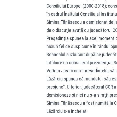
Consiliului Europei (2000-2018); cons
în cadrul Înaltului Consiliu al Instit
Simina Tănăsescu a demisionat de la 
de o discuţie avută cu judecătorul C
Preşedinţia spunea la acel moment că
niciun fel de suspiciune în rândul opi
Scandalul a izbucnit după ce judecăto
întâlnire cu consilierul prezidenţia
VeDem Just îi cere preşedintelui să 
Lăzăroiu spunea că mandatul său este
presiune”. Ulterior, judecătorul CCR 
demisioneze şi nici nu s-a simţit pre
Simina Tănăsescu a fost numită la C
Lăzăroiu s-a încheiat.